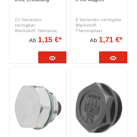
max. Nm : -
12 Varianten
6 Varianten verfügbar
verfügbar
Werkstoff:
Werkstoff: Gehäuse,
Thermoplast
Deckel Thermoplast
Polyamid 66.
1,15 €*
1,71 €*
Ab
Ab
Polyamid 66. O-Ring
Dauermagnet Ferrit.
Gummi (NBR).
Ausführung: schwarz.
Ausführung: Gehäuse
Flachdichtung
schwarz, Deckel rot.
asbestfrei.
Temperaturbeständig
Temperaturbeständig
bei Öl bis 100 °C, bei
bei Öl bis 100 °C, bei
Wasser bis 70 °C.
Wasser bis 70 °C. L2:
Gewicht ca. kg :
5 D1: G 1/4 Gewicht
0,008 D: 30
ca. kg : 0,004 SW: 17
Bohrungs-Ø
L1: 9 L: 7 D2: 8 D: 20
ToleranzD1: +0,1
Bohrungs-Ø D1 : 20
S min.: 8 L1: 15,5 L:
14 D2: 24