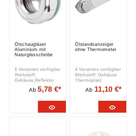
Ölschaugläser
Ölstandsanzeiger
Aluminium mit
ohne Thermometer
Naturglasscheibe
5 Varianten verfügbar
4 Varianten verfügbar
Werkstoff:
Werkstoff: Gehäuse
Gehäuse,Reflektor
Thermoplast
Aluminium.
Polyamid. O-Ring und
5,78 €*
11,10 €*
Ab
Ab
Sichtscheibe Natur-
Flachdichtung Gummi
Klarglas. Interne
(NBR). Reflektor
Dichtung Viton®.
Aluminium. Schraube
Ausführung:
und Sechskantmutter
Sichtscheibe
Stahl. Ausführung:
temperaturbeständig
Gehäuse glasklar,
bis 150 °C.
hohe mechanische
Flachdichtung
Festigkeit,
asbestfrei. Hinweis:
alterungsbeständig,