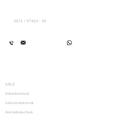
HUG® Technik und
Sicherheit GmbH
Am Industriegleis 7
D-84030 Ergolding
Tel.:
0871 / 97410 - 50
BERATUNG
SHOP
SALE
Arbeitsschutz
Industrietechnik
Antriebstechnik