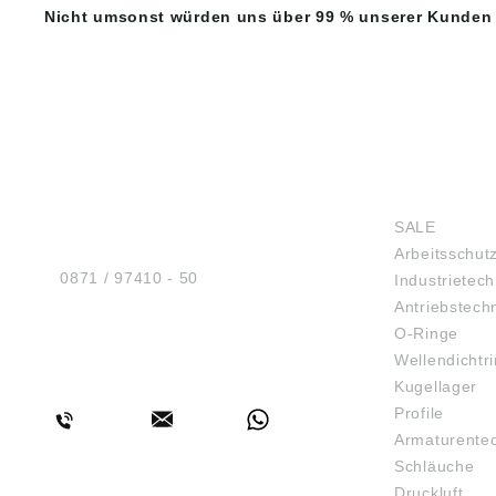
Nicht umsonst würden uns über 99 % unserer Kunden
HUG® Technik und
SHOP
Sicherheit GmbH
SALE
Am Industriegleis 7
Arbeitsschut
D-84030 Ergolding
Tel.:
0871 / 97410 - 50
Industrietech
Antriebstech
O-Ringe
Wellendichtr
BERATUNG
Kugellager
Profile
Armaturente
Schläuche
Druckluft