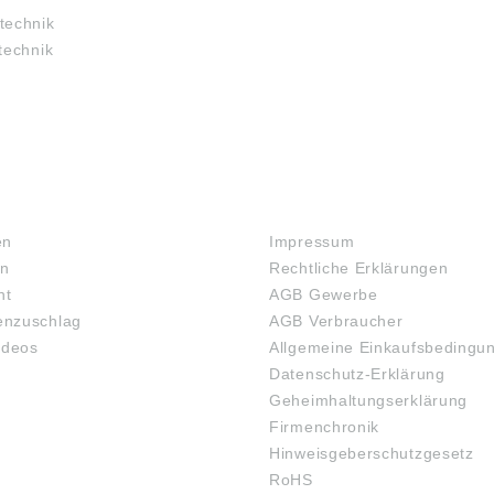
technik
technik
RECHTLICHES
en
Impressum
en
Rechtliche Erklärungen
ht
AGB Gewerbe
nzuschlag
AGB Verbraucher
ideos
Allgemeine Einkaufsbedingu
Datenschutz-Erklärung
Geheimhaltungserklärung
Firmenchronik
Hinweisgeberschutzgesetz
RoHS