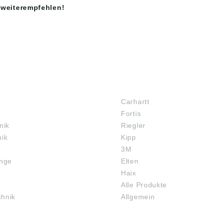
 weiterempfehlen!
MARKENSHOPS
Carhartt
z
Fortis
nik
Riegler
nik
Kipp
3M
inge
Elten
Haix
Alle Produkte
chnik
Allgemein