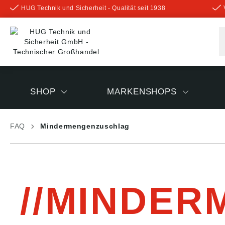
HUG Technik und Sicherheit - Qualität seit 1938
inhalt springen
SHOP
MARKENSHOPS
FAQ
Mindermengenzuschlag
MINDER