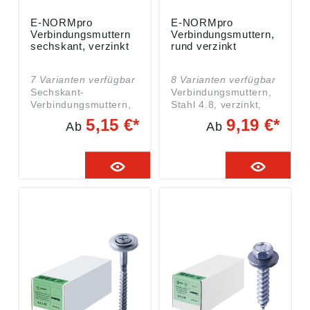
E-NORMpro
E-NORMpro
Verbindungsmuttern
Verbindungsmuttern,
sechskant, verzinkt
rund verzinkt
7 Varianten verfügbar
8 Varianten verfügbar
Sechskant-
Verbindungsmuttern,
Verbindungsmuttern,
Stahl 4.8, verzinkt,
verzinkt, Stahl 4.8
rund, Inhalt 200 Stück
5,15 €*
9,19 €*
Ab
Ab
Angaben gemäß
Angaben gemäß
Produktsicherheitsver
Produktsicherheitsver
ordnung ((EU)
ordnung ((EU)
2023/998):
2023/998):
Einkaufsbüro
Einkaufsbüro
Deutscher
Deutscher
Eisenhändler GmbH,
Eisenhändler GmbH,
EDE Platz 1, 42389
EDE Platz 1, 42389
Wuppertal, DE,
Wuppertal, DE,
webkontakt@ede.de
webkontakt@ede.de