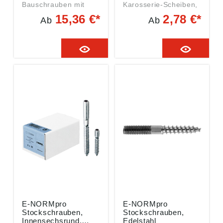
Bauschrauben mit
Karosserie-Scheiben,
Mutter, verzinkt,
180–200 HV, verzinkt
15,36 €*
2,78 €*
Ab
Ab
Vollschaft Angaben
Angaben gemäß
gemäß
Produktsicherheitsver
Produktsicherheitsver
ordnung ((EU)
ordnung ((EU)
2023/998):
2023/998):
Einkaufsbüro
Einkaufsbüro
Deutscher
Deutscher
Eisenhändler GmbH,
Eisenhändler GmbH,
EDE Platz 1, 42389
EDE Platz 1, 42389
Wuppertal, DE,
Wuppertal, DE,
webkontakt@ede.de
webkontakt@ede.de
E-NORMpro
E-NORMpro
Stockschrauben,
Stockschrauben,
Innensechsrund,
Edelstahl