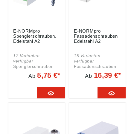
E-NORMpro
E-NORMpro
Spenglerschrauben,
Fassadenschrauben
Edelstahl A2
Edelstahl A2
17 Varianten
15 Varianten
verfügbar
verfügbar
Spenglerschrauben
Fassadenschrauben,
PZ, Edelstahl A2 • Mit
Edelstahl A2 • Mit 16
5,75 €*
16,39 €*
Ab
Ab
15 mm Dichtscheibe
mm Dichtscheibe • Mit
Angaben gemäß
Spitze, Form A • SW
Produktsicherheitsver
9,5 mm (ca. 3/8 Zoll)
ordnung ((EU)
Angaben gemäß
2023/998):
Produktsicherheitsver
Einkaufsbüro
ordnung ((EU)
Deutscher
2023/998):
Eisenhändler GmbH,
Einkaufsbüro
EDE Platz 1, 42389
Deutscher
Wuppertal, DE,
Eisenhändler GmbH,
webkontakt@ede.de
EDE Platz 1, 42389