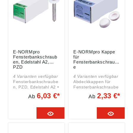
Wuppertal, DE,
webkontakt@ede.de
E-NORMpro
E-NORMpro Kappe
Fensterbankschraub
für
en, Edelstahl A2,
Fensterbankschraub
PZD
e
4 Varianten verfügbar
4 Varianten verfügbar
Fensterbankschraube
Abdeckkappen für
n, PZD, Edelstahl A2 •
Fensterbankschraube
Mit 12 mm
n Angaben gemäß
6,03 €*
2,33 €*
Ab
Ab
Kunststoffscheibe,
Produktsicherheitsver
natur • Mit
ordnung ((EU)
Blechschraubengewin
2023/998):
de Angaben gemäß
Einkaufsbüro
Produktsicherheitsver
Deutscher
ordnung ((EU)
Eisenhändler GmbH,
2023/998):
EDE Platz 1, 42389