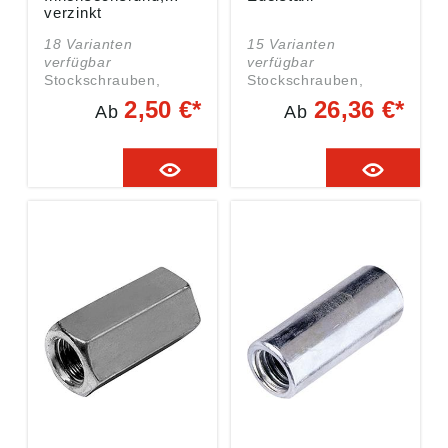
verzinkt
18 Varianten
15 Varianten
verfügbar
verfügbar
Stockschrauben,
Stockschrauben,
Innensechsrund,
Edelstahl A2 Angaben
2,50 €*
26,36 €*
Ab
Ab
verzinkt Angaben
gemäß
gemäß
Produktsicherheitsver
Produktsicherheitsver
ordnung ((EU)
ordnung ((EU)
2023/998):
2023/998):
Einkaufsbüro
Einkaufsbüro
Deutscher
Deutscher
Eisenhändler GmbH,
Eisenhändler GmbH,
EDE Platz 1, 42389
EDE Platz 1, 42389
Wuppertal, DE,
Wuppertal, DE,
webkontakt@ede.de
webkontakt@ede.de