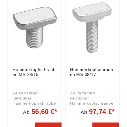
Einkaufsbüro
Wuppertal, DE,
Deutscher
webkontakt@ede.de
Eisenhändler GmbH,
EDE Platz 1, 42389
Wuppertal, DE,
webkontakt@ede.de
Hammerkopfschraub
Hammerkopfschraub
en MS 28/15
en MS 38/17
14 Varianten
19 Varianten
verfügbar
verfügbar
Hammerkopfschraube
Hammerkopfschraube
n HS 28/15, Stahl 8.8,
n HS 38/17, Stahl 4.6,
56,60 €*
97,74 €*
Ab
Ab
verzinkt,
verzinkt,
Handelsverpackung •
Handelsverpackung •
Geeignet für Profil
Geeignet für Profil