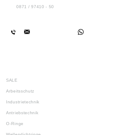
D-84030 Ergolding
Tel.:
0871 / 97410 - 50
BERATUNG
SHOP
SALE
Arbeitsschutz
Industrietechnik
Antriebstechnik
O-Ringe
Wellendichtringe