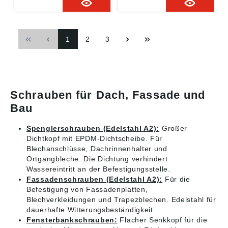
28/12, 28/15, 28/28,
38/17, 36/36, 38/45
28/38, 26/26 und
und 36/20 •
26/18 • Auslieferung
Auslieferung jeweils
jeweils mit
mit Sechskantmutter
1
2
3
Sechskantmutter DIN
DIN 934 Hinweis: *
934 Hinweis: *
Empfohlene Last bei
Empfohlene Last bei
Zug, Schräg- oder
Zug, Schräg- oder
Querzug. Die
Querzug. Die
Traglastwerte können
Traglastwerte können
die Profiltragfähigkeit
Schrauben für Dach, Fassade und
die Profiltragfähigkeit
übersteigen.
übersteigen.
Bau
Spenglerschrauben (Edelstahl A2):
Großer
Dichtkopf mit EPDM-Dichtscheibe. Für
Blechanschlüsse, Dachrinnenhalter und
Ortgangbleche. Die Dichtung verhindert
Wassereintritt an der Befestigungsstelle.
Fassadenschrauben (Edelstahl A2):
Für die
Befestigung von Fassadenplatten,
Blechverkleidungen und Trapezblechen. Edelstahl für
dauerhafte Witterungsbeständigkeit.
Fensterbankschrauben:
Flacher Senkkopf für die