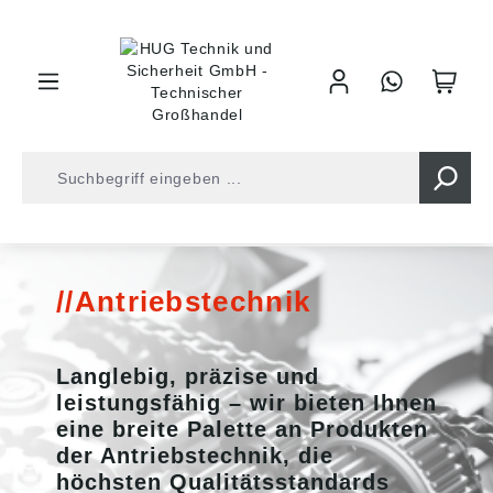
inhalt springen
Shop
Antriebstechnik
Antriebstechnik
Langlebig, präzise und
leistungsfähig – wir bieten Ihnen
eine breite Palette an Produkten
der Antriebstechnik, die
höchsten Qualitätsstandards