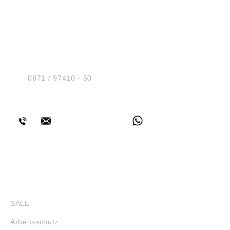
HUG® Technik und
Sicherheit GmbH
Am Industriegleis 7
D-84030 Ergolding
Tel.:
0871 / 97410 - 50
BERATUNG
SHOP
SALE
Arbeitsschutz