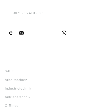
Am Industriegleis 7
D-84030 Ergolding
Tel.:
0871 / 97410 - 50
BERATUNG
SHOP
SALE
Arbeitsschutz
Industrietechnik
Antriebstechnik
O-Ringe