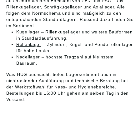
aus nichtrostendem Edelstahl von ZEN und FAG – als
Rillenkugellager, Schrägkugellager und Axiallager. Alle
folgen dem Normschema und sind maßgleich zu den
entsprechenden Standardlagern. Passend dazu finden Sie
im Sortiment:
Kugellager
– Rillenkugellager und weitere Bauformen
in Standardausführung.
Rollenlager
– Zylinder-, Kegel- und Pendelrollenlager
für hohe Lasten.
Nadellager
– höchste Tragzahl auf kleinstem
Bauraum.
Was HUG ausmacht: tiefes Lagersortiment auch in
nichtrostender Ausführung und technische Beratung bei
der Werkstoffwahl für Nass- und Hygienebereiche.
Bestellungen bis 16:00 Uhr gehen am selben Tag in den
Versand.
HUG® Technik und
Sicherheit GmbH