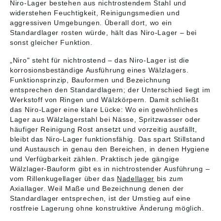
Niro-Lager bestehen aus nichtrostendem Stahl und
durchgehenden,
durchgehenden,
selbsthaltendes
selbsthaltendes
tiefen Laufrillen in der
tiefen Laufrillen in der
widerstehen Feuchtigkeit, Reinigungsmedien und
Kugellager auch
Kugellager auch
Innenseite des
Innenseite des
geeignet für sehr
geeignet für sehr
aggressiven Umgebungen. Überall dort, wo ein
Außenringes und der
Außenringes und der
hohe Drehzahlen
hohe Drehzahlen
Standardlager rosten würde, hält das Niro-Lager – bei
Außenseite des
Außenseite des
geringer
geringer
sonst gleicher Funktion.
Innenringes gefertigt
Innenringes gefertigt
wartungsintensiv als
wartungsintensiv als
werden. In diesen
werden. In diesen
andere Lagertypen.
andere Lagertypen.
„Niro" steht für nichtrostend – das Niro-Lager ist die
Rillen laufen die
Rillen laufen die
Die Daten wurden von
Die Daten wurden von
korrosionsbeständige Ausführung eines Wälzlagers.
Kugeln in einem
Kugeln in einem
uns gewissenhaft
uns gewissenhaft
Funktionsprinzip, Bauformen und Bezeichnung
entsprechenden
entsprechenden
recherchiert, können
recherchiert, können
entsprechen den Standardlagern; der Unterschied liegt im
Käfig. Dadurch
Käfig. Dadurch
sich aber inzwischen
sich aber inzwischen
Werkstoff von Ringen und Wälzkörpern. Damit schließt
erreicht man zwischen
erreicht man zwischen
geändert haben. Die
geändert haben. Die
das Niro-Lager eine klare Lücke: Wo ein gewöhnliches
den Kugeln und den
den Kugeln und den
aktuell gültigen Daten
aktuell gültigen Daten
Laufrillen eine sehr
Laufrillen eine sehr
Lager aus Wälzlagerstahl bei Nässe, Spritzwasser oder
finden Sie auf der
finden Sie auf der
enge Schmiegung.
enge Schmiegung.
Internetseite der
Internetseite der
häufiger Reinigung Rost ansetzt und vorzeitig ausfällt,
Dies ermöglicht dem
Dies ermöglicht dem
Firma ZEN Ball
Firma ZEN Ball
bleibt das Niro-Lager funktionsfähig. Das spart Stillstand
Kugellager S51205 -
Kugellager S51207 -
Bearings Shanghai
Bearings Shanghai
und Austausch in genau den Bereichen, in denen Hygiene
ZEN sogar bei sehr
ZEN sogar bei sehr
(http://www.zen.biz)
(http://www.zen.biz)
und Verfügbarkeit zählen. Praktisch jede gängige
hohen Drehzahlen,
hohen Drehzahlen,
Abbildungen sind
Abbildungen sind
Wälzlager-Bauform gibt es in nichtrostender Ausführung –
zusätzlich zur
zusätzlich zur
ähnlich, Irrtum
ähnlich, Irrtum
vom Rillenkugellager über das
Nadellager
bis zum
Aufnahme der
Aufnahme der
vorbehalten.
vorbehalten.
Axiallager. Weil Maße und Bezeichnung denen der
Radialkräfte, auch die
Radialkräfte, auch die
Standardlager entsprechen, ist der Umstieg auf eine
Aufnahme von
Aufnahme von
Axialkräften (< 10 %)
Axialkräften (< 10 %)
rostfreie Lagerung ohne konstruktive Änderung möglich.
in beiden Richtungen.
in beiden Richtungen.