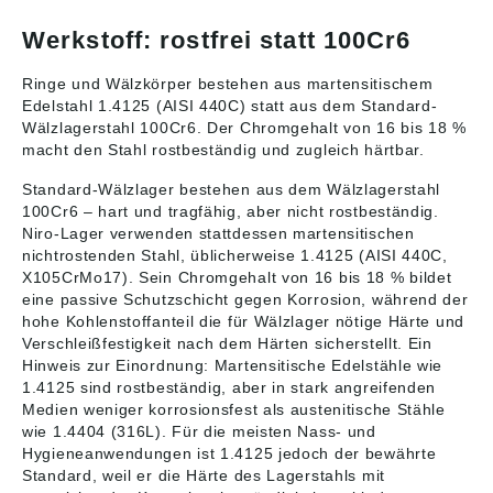
Vorteile des
Vorteile des
Kugellagers S51205 -
Kugellagers S51207 -
Werkstoff: rostfrei statt 100Cr6
ZEN:einfache und
ZEN:einfache und
robuste Konstruktion
robuste Konstruktion
Ringe und Wälzkörper bestehen aus martensitischem
selbsthaltendes
selbsthaltendes
Edelstahl 1.4125 (AISI 440C) statt aus dem Standard-
Kugellager auch
Kugellager auch
Wälzlagerstahl 100Cr6. Der Chromgehalt von 16 bis 18 %
geeignet für sehr
geeignet für sehr
hohe Drehzahlen
hohe Drehzahlen
macht den Stahl rostbeständig und zugleich härtbar.
geringer
geringer
wartungsintensiv als
wartungsintensiv als
Standard-Wälzlager bestehen aus dem Wälzlagerstahl
andere Lagertypen.
andere Lagertypen.
100Cr6 – hart und tragfähig, aber nicht rostbeständig.
Die Daten wurden von
Die Daten wurden von
Niro-Lager verwenden stattdessen martensitischen
uns gewissenhaft
uns gewissenhaft
nichtrostenden Stahl, üblicherweise 1.4125 (AISI 440C,
recherchiert, können
recherchiert, können
X105CrMo17). Sein Chromgehalt von 16 bis 18 % bildet
sich aber inzwischen
sich aber inzwischen
eine passive Schutzschicht gegen Korrosion, während der
geändert haben. Die
geändert haben. Die
hohe Kohlenstoffanteil die für Wälzlager nötige Härte und
aktuell gültigen Daten
aktuell gültigen Daten
Verschleißfestigkeit nach dem Härten sicherstellt. Ein
finden Sie auf der
finden Sie auf der
Hinweis zur Einordnung: Martensitische Edelstähle wie
Internetseite der
Internetseite der
Firma ZEN Ball
Firma ZEN Ball
1.4125 sind rostbeständig, aber in stark angreifenden
Bearings Shanghai
Bearings Shanghai
Medien weniger korrosionsfest als austenitische Stähle
(http://www.zen.biz)
(http://www.zen.biz)
wie 1.4404 (316L). Für die meisten Nass- und
Abbildungen sind
Abbildungen sind
Hygieneanwendungen ist 1.4125 jedoch der bewährte
ähnlich, Irrtum
ähnlich, Irrtum
Standard, weil er die Härte des Lagerstahls mit
vorbehalten.
vorbehalten.