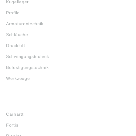
Kugellager
nicht und dürfen nur
zur Herstellung von
Profile
lösbaren
Seilverbindungen für
Armaturentechnik
untergeordnete
Zwecke verwendet
Schläuche
werden. Angaben
gemäß
Druckluft
Produktsicherheitsver
ordnung ((EU)
Schwingungstechnik
2023/998):
Monheimer Ketten- u.
Befestigungstechnik
Metallwarenindustrie,
Frohnstraße 44,
Werkzeuge
40789 Monheim, DE,
info@poesamo.de
MARKENSHOPS
Carhartt
Fortis
Riegler