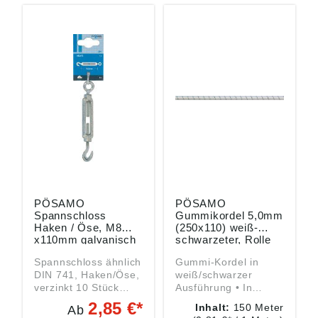
PÖSAMO
PÖSAMO
Spannschloss
Gummikordel 5,0mm
Haken / Öse, M8
(250x110) weiß-
x110mm galvanisch
schwarzeter, Rolle
verzinkt, ähnl. DIN
mit 150 Metern
Spannschloss ähnlich
Gummi-Kordel in
741
DIN 741, Haken/Öse,
weiß/schwarzer
verzinkt 10 Stück
Ausführung • In
Angaben gemäß
weiß/schwarzer
2,85 €*
Inhalt:
150 Meter
Ab
Produktsicherheitsver
Ausführung Angaben