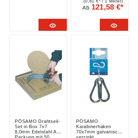
(0,81 €* / 1 Meter)
ordnung ((EU)
gemäß
121,58 €*
Ab
2023/998):
Produktsicherheitsver
Monheimer Ketten- u.
ordnung ((EU)
Metallwarenindustrie,
2023/998):
Frohnstraße 44,
Monheimer Ketten- u.
40789 Monheim, DE,
Metallwarenindustrie,
info@poesamo.de
Frohnstraße 44,
40789 Monheim, DE,
info@poesamo.de
PÖSAMO Drahtseil-
PÖSAMO
Set in Box 7x7
Karabinerhaken
8,0mm Edelstahl A4,
70x7mm galvanisch
Packung mit 50
verzinkt