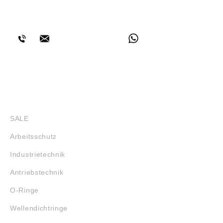
13411-5 (DIN 1142).
Werden an die
BERATUNG
Seilendverbindung
sicherheitstechnische
Anforderungen
gestellt, so müssen
Drahtseilklemmen
nach EN 13411-5
(DIN 1142)
angewendet werden.
Sicherheitstechnische
SHOP
Anforderungen
bestehen nach
SALE
Auffassung der
Berufsgenossenschaf
Arbeitsschutz
t immer dann, wenn
durch das Versagen
Industrietechnik
der
Seilendverbindung
Antriebstechnik
Personen oder
Sachwerte gefährdet
O-Ringe
werden könnten.
Drahtseilklemmen
Wellendichtringe
nach DIN 741 erfüllen
diese Anforderungen