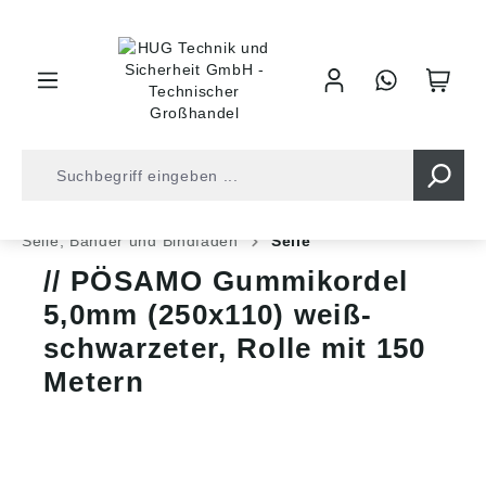
inhalt springen
Shop
Befestigungstechnik
Ketten und Seile
Seile, Bänder und Bindfäden
Seile
PÖSAMO Gummikordel
5,0mm (250x110) weiß-
schwarzeter, Rolle mit 150
Metern