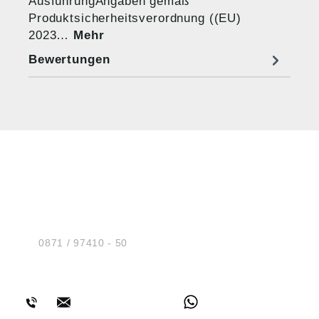
AusführungAngaben gemäß
Produktsicherheitsverordnung ((EU)
2023…
Mehr
Bewertungen
HUG® Technik und
Sicherheit GmbH
Am Industriegleis 7
D-84030 Ergolding
Tel.:
0871 / 97410 - 50
BERATUNG