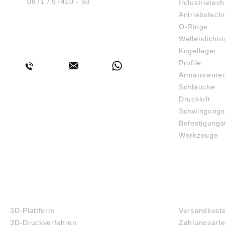
Tel.:
0871 / 97410 - 50
Industrietech
Antriebstech
O-Ringe
Wellendichtr
BERATUNG
Kugellager
Profile
Armaturente
Schläuche
Druckluft
Schwingungs
Befestigungs
Werkzeuge
3D-DRUCK
FAQ
3D-Plattform
Versandkost
3D-Druckverfahren
Zahlungsart