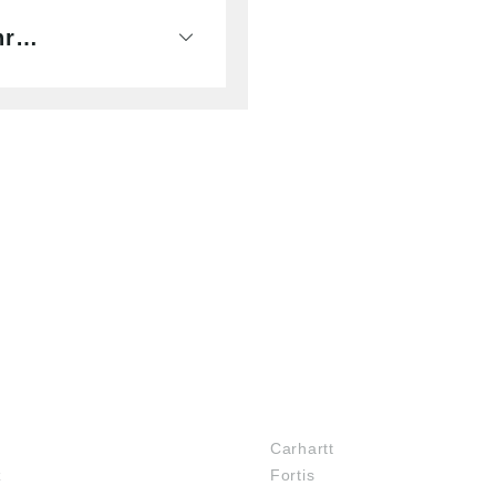
ehr…
MARKENSHOPS
Carhartt
z
Fortis