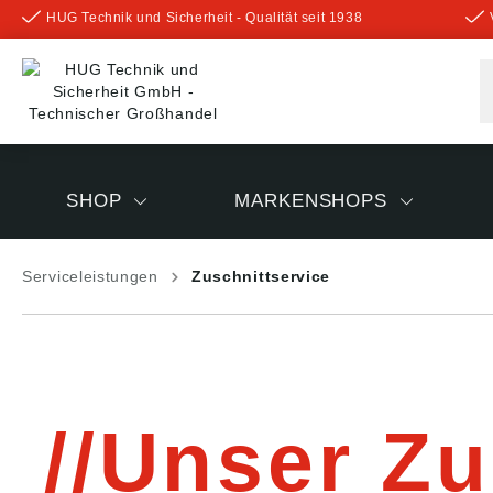
HUG Technik und Sicherheit - Qualität seit 1938
inhalt springen
SHOP
MARKENSHOPS
Serviceleistungen
Zuschnittservice
Unser Zu