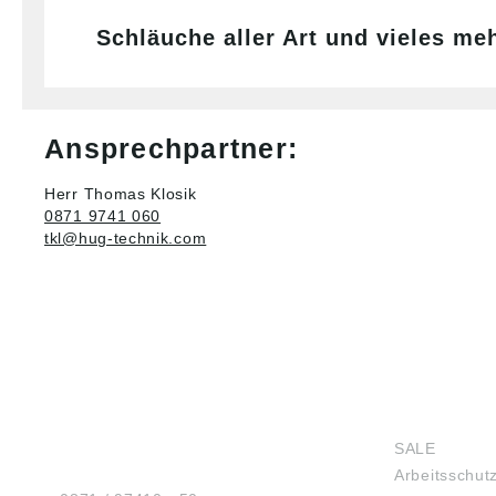
Schläuche aller Art und vieles m
Ansprechpartner:
Herr Thomas Klosik
0871 9741 060
tkl@hug-technik.com
HUG® Technik und
SHOP
Sicherheit GmbH
SALE
Am Industriegleis 7
Arbeitsschut
D-84030 Ergolding