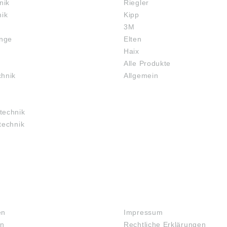
nik
Riegler
nik
Kipp
3M
inge
Elten
Haix
Alle Produkte
chnik
Allgemein
technik
technik
RECHTLICHES
en
Impressum
en
Rechtliche Erklärungen