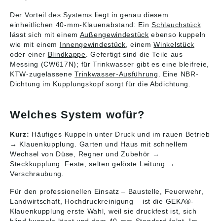
2023/998): Karasto
Armaturenfabrik
Der Vorteil des Systems liegt in genau diesem
Oehler GmbH,
einheitlichen 40-mm-Klauenabstand: Ein
Schlauchstück
Manfred-von-
lässt sich mit einem
Außengewindestück
ebenso kuppeln
Ardenne-Allee 27,
wie mit einem
Innengewindestück
, einem
Winkelstück
71522 Backnang, DE,
oder einer
Blindkappe
. Gefertigt sind die Teile aus
info@karasto.de
Messing (CW617N); für Trinkwasser gibt es eine bleifreie,
KTW-zugelassene
Trinkwasser-Ausführung
. Eine NBR-
Dichtung im Kupplungskopf sorgt für die Abdichtung.
Welches System wofür?
Kurz:
Häufiges Kuppeln unter Druck und im rauen Betrieb
→ Klauenkupplung. Garten und Haus mit schnellem
Wechsel von Düse, Regner und Zubehör →
Steckkupplung. Feste, selten gelöste Leitung →
Verschraubung.
Für den professionellen Einsatz – Baustelle, Feuerwehr,
Landwirtschaft, Hochdruckreinigung – ist die GEKA®-
Klauenkupplung erste Wahl, weil sie druckfest ist, sich