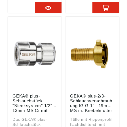
für Rohre, Aggregate,
für Rohre, Aggregate,
Maschinen etc. Er ist
Maschinen etc. Er ist
flachdichtend und aus
flachdichtend und aus
Messing
Messing
CW614N/CW617N (je
CW614N/CW617N (je
nach
nach
Herstellungsverfahren
Herstellungsverfahren
). Angaben gemäß
). Angaben gemäß
Produktsicherheitsver
Produktsicherheitsver
ordnung ((EU)
ordnung ((EU)
2023/998): Karasto
2023/998): Karasto
Armaturenfabrik
Armaturenfabrik
Oehler GmbH,
Oehler GmbH,
Manfred-von-
Manfred-von-
Ardenne-Allee 27,
Ardenne-Allee 27,
71522 Backnang, DE,
71522 Backnang, DE,
info@karasto.de
info@karasto.de
GEKA® plus-
GEKA® plus-2/3-
Schlauchstück
Schlauchverschraub
"Stecksystem" 1/2" -
ung IG G 1" - 19mm
13mm MS Cr mit
MS m. Knebelmutter
Spannmutter
Das GEKA® plus-
Tülle mit Rippenprofil
Schlauchstück
flachdichtend, mit