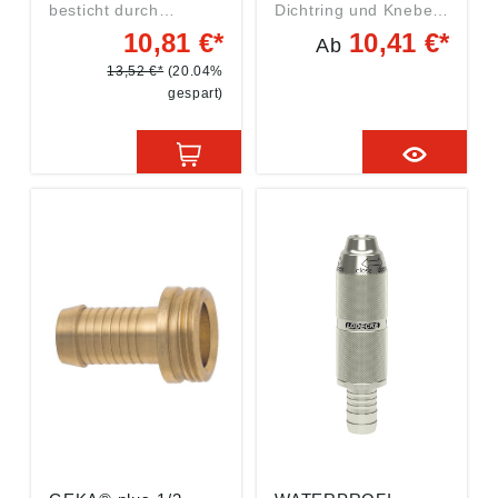
besticht durch
Dichtring und Knebel-
einfache
Überwurfmutter
10,81 €*
10,41 €*
Ab
Handhabung. Das
Messing
GEKA® plus-
CW614N/CW617Nmit
13,52 €*
(20.04%
Schlauchstück ist eine
erhöhter Endrippe
gespart)
der Basis-Armaturen
Angaben gemäß
der hochwertigen und
Produktsicherheitsver
robusten GEKA® plus-
ordnung ((EU)
Stecksystem-Familie
2023/998): Karasto
und findet Anwendung
Armaturenfabrik
in Garten, Haus und
Oehler GmbH,
Werkstatt. Es ist
Manfred-von-
kombinierbar mit allen
Ardenne-Allee 27,
gängigen
71522 Backnang, DE,
Stecksystemen und
info@karasto.de
Schlauchtypen und
unerreicht langlebig
und einfach zu
bedienen. Angaben
gemäß
Produktsicherheitsver
ordnung ((EU)
2023/998): Karasto
Armaturenfabrik
Oehler GmbH,