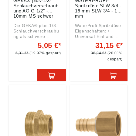
GEKA® plus-1/3-
WATERPROFI-
Manfred-von-
Schlauchverschraub
Spritzdüse SLW 3/4 -
Ardenne-Allee 27,
ung AG G 1/2" -
19 mm SLW 3/4 - 19
71522 Backnang, DE,
10mm MS schwer
mm
info@karasto.de
Die GEKA® plus-1/3-
WaterProfi Spritzdüse
Schlauchverschraubu
Eigenschaften: •
ng als schwere
Universal-Einhand-
Ausführungsvariante
Schnellverschlusskup
5,05 €*
31,15 €*
der GEKA®-1/3-
plung • Kompatibel zu
Schlauchverschraubu
marktüblichen
6,31 €*
(19.97% gespart)
38,94 €*
(20.01%
ng, wird hauptsächlich
Steckprofiltypen DN 9
gespart)
zum Anschluss von
(Gardena®-Systme),
Schläuchen an
absperrend mit freiem
Aggregate mit
Durchgang • Robust,
Innengewinde
sicher und zuverlässig
eingesetzt. Die
• Leicht kuppelbar,
GEKA® plus-1/3-
hohes Druckspektrum,
Schlauchverschraubu
dicht und langlebig •
ng garantiert durch
Ergonomische
ihre Tülle mit erhöhter
Hülsenkontur,
Endrippe und
kompakte Baugröße •
markantem,
Hohe Durchflusswerte
schlauchschonendem
aufgrund
Rippenprofil einen
größtmöglichem
festen Schlauchsitz.
Durchgang