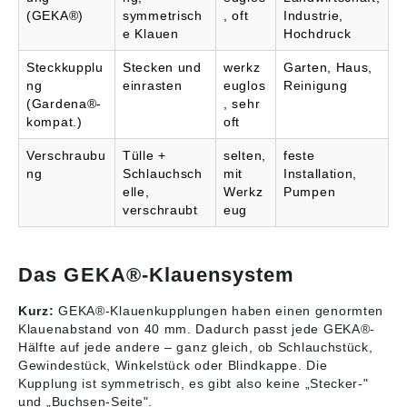
starkes Durchdrücken
(GEKA®)
symmetrisch
, oft
Industrie,
des ergonomisch
e Klauen
Hochdruck
geformten
Handgriffes: vom
Steckkupplu
Stecken und
werkz
Garten, Haus,
konzentrierten Strahl
ng
einrasten
euglos
Reinigung
bis zum feinen
Sprühnebel. Der
(Gardena®-
, sehr
GEKA® plus-
kompat.)
oft
Steckanschluss ist zur
Verwendung mit allen
Verschraubu
Tülle +
selten,
feste
gängigen
ng
Schlauchsch
mit
Installation,
Stecksystemen
elle,
Werkz
Pumpen
geeignet. Ideal ist die
verschraubt
eug
Anwendung zum
Reinigen von
Fahrzeugen,
Sportgeräten,
Das GEKA®-Klauensystem
Gartenmöbeln und
kleinen Flächen rund
Kurz:
GEKA®-Klauenkupplungen haben einen genormten
ums Haus sowie auch
Klauenabstand von 40 mm. Dadurch passt jede GEKA®-
für den gewerblichen
Hälfte auf jede andere – ganz gleich, ob Schlauchstück,
Einsatz. Angaben
gemäß
Gewindestück, Winkelstück oder Blindkappe. Die
Produktsicherheitsver
Kupplung ist symmetrisch, es gibt also keine „Stecker-"
ordnung ((EU)
und „Buchsen-Seite".