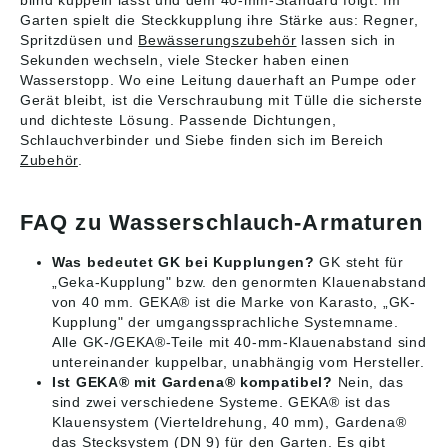
blind kuppeln lässt und dem 40-mm-Standard folgt. Im
Garten spielt die Steckkupplung ihre Stärke aus: Regner,
Spritzdüsen und
Bewässerungszubehör
lassen sich in
Sekunden wechseln, viele Stecker haben einen
Wasserstopp. Wo eine Leitung dauerhaft an Pumpe oder
Gerät bleibt, ist die Verschraubung mit Tülle die sicherste
und dichteste Lösung. Passende Dichtungen,
Schlauchverbinder und Siebe finden sich im Bereich
Zubehör
.
FAQ zu Wasserschlauch-Armaturen
Was bedeutet GK bei Kupplungen?
GK steht für
„Geka-Kupplung" bzw. den genormten Klauenabstand
von 40 mm. GEKA® ist die Marke von Karasto, „GK-
Kupplung" der umgangssprachliche Systemname.
Alle GK-/GEKA®-Teile mit 40-mm-Klauenabstand sind
untereinander kuppelbar, unabhängig vom Hersteller.
Ist GEKA® mit Gardena® kompatibel?
Nein, das
sind zwei verschiedene Systeme. GEKA® ist das
Klauensystem (Vierteldrehung, 40 mm), Gardena®
das Stecksystem (DN 9) für den Garten. Es gibt