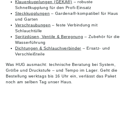
Klauenkupplungen (GEKA®)
– robuste
Schnellkupplung für den Profi-Einsatz
Steckkupplungen
– Gardena®-kompatibel für Haus
und Garten
Verschraubungen
– feste Verbindung mit
Schlauchtülle
Spritzdüsen, Ventile & Beregnung
– Zubehör für die
Wasserführung
Dichtungen & Schlauchverbinder
– Ersatz- und
Verschleißteile
Was HUG ausmacht: technische Beratung bei System,
Größe und Druckstufe – und Tempo im Lager. Geht die
Bestellung werktags bis 16 Uhr ein, verlässt das Paket
noch am selben Tag unser Haus.
HUG® Technik und
Sicherheit GmbH
Am Industriegleis 7
D-84030 Ergolding