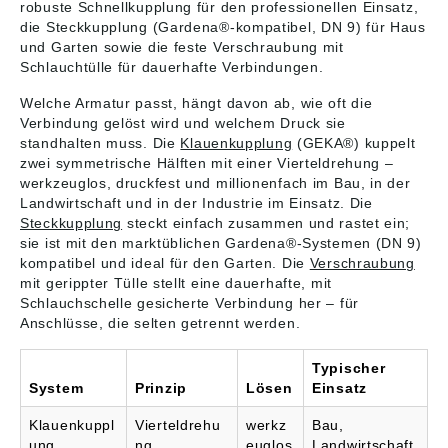
Armaturenfabrik
Herstellungsverfahren
sowie Kälte- und
robuste Schnellkupplung für den professionellen Einsatz,
Oehler GmbH,
) und das Gewinde ist
Wärmeweiterleitung
die Steckkupplung (Gardena®-kompatibel, DN 9) für Haus
Manfred-von-
flachdichtend.
des durchfließenden
und Garten sowie die feste Verschraubung mit
Ardenne-Allee 27,
Angaben gemäß
Wassers. Das Material
Schlauchtülle für dauerhafte Verbindungen.
71522 Backnang, DE,
Produktsicherheitsver
des Gehäuses ist aus
info@karasto.de
ordnung ((EU)
Messing CW617N, der
Welche Armatur passt, hängt davon ab, wie oft die
2023/998): Karasto
Ventileinsatz aus
Verbindung gelöst wird und welchem Druck sie
Armaturenfabrik
Chromstahl und die
standhalten muss. Die
Klauenkupplung
(GEKA®) kuppelt
Oehler GmbH,
Gummiummantelung
zwei symmetrische Hälften mit einer Vierteldrehung –
Manfred-von-
aus EPDM. Der
werkzeuglos, druckfest und millionenfach im Bau, in der
Ardenne-Allee 27,
Betriebsdruck liegt bei
71522 Backnang, DE,
max. 24 bar. Der
Landwirtschaft und in der Industrie im Einsatz. Die
info@karasto.de
Temperatureinsatzber
Steckkupplung
steckt einfach zusammen und rastet ein;
eich beträgt max. 50
sie ist mit den marktüblichen Gardena®-Systemen (DN 9)
°C. Die Dichtungen
kompatibel und ideal für den Garten. Die
Verschraubung
haben eine KTW-
mit gerippter Tülle stellt eine dauerhafte, mit
Zulassung nach D2
Schlauchschelle gesicherte Verbindung her – für
und Prüfzeugnis
Anschlüsse, die selten getrennt werden.
DVGW W270. Durch
Öffnen des Ventils
und Einstellen der
Typischer
Strahlstärke erreicht
System
Prinzip
Lösen
Einsatz
man die stufenlose
Wasserausbringung
Klauenkuppl
Vierteldrehu
werkz
Bau,
durch unterschiedlich
ung
ng,
euglos
Landwirtschaft,