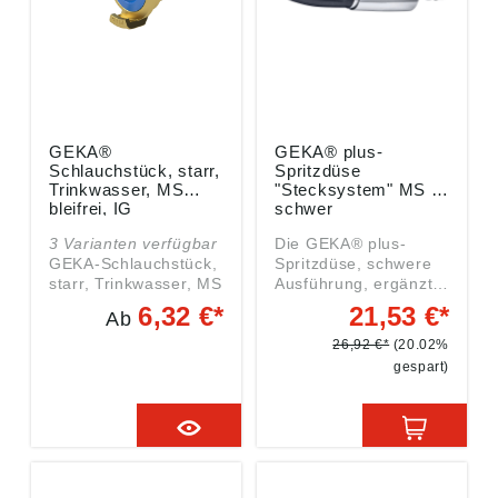
GEKA®
GEKA® plus-
Schlauchstück, starr,
Spritzdüse
Trinkwasser, MS
"Stecksystem" MS Ni
bleifrei, IG
schwer
3 Varianten verfügbar
Die GEKA® plus-
GEKA-Schlauchstück,
Spritzdüse, schwere
starr, Trinkwasser, MS
Ausführung, ergänzt
bleifrei, G 1 1/4 IG,
die hochwertige,
6,32 €*
21,53 €*
Ab
Betriebsdruck max. 40
robuste GEKA® plus-
bar,
Stecksystem-Familie
26,92 €*
(20.02%
Mediums-/Umgebungs
aus vernickeltem
gespart)
temp. -10°C bis 90°C.
Messing
GEKA-Kupplungen für
CW617N/CW614N.
Trinkwasser, Messing
Umschlossen von
bleifrei, mit KTW-
einer Gummierung
Zulassung. Angaben
wird eine
gemäß
Erleichterung der