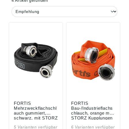
4 Artikel gefunden
FORTIS
FORTIS
Mehrzweckflachschl
Bau-/Industrieflachs
auch gummiert,
chlauch, orange mit
schwarz, mit STORZ
STORZ Kupplungen
Kupplungen
5 Varianten verfügbar
6 Varianten verfügbar