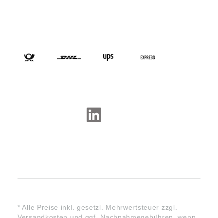
VERSANDARTEN
SOCIAL-MEDIA
* Alle Preise inkl. gesetzl. Mehrwertsteuer zzgl.
Versandkosten
und ggf. Nachnahmegebühren, wenn