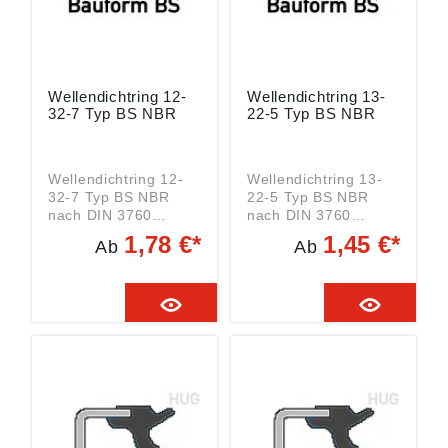
Wellendichtring 12-
Wellendichtring 13-
32-7 Typ BS NBR
22-5 Typ BS NBR
Wellendichtring 12-
Wellendichtring 13-
32-7 Typ BS NBR
22-5 Typ BS NBR
nach DIN 3760
nach DIN 3760
Wellendurchmesser:
Wellendurchmesser:
1,78 €*
1,45 €*
Ab
Ab
12 mm
13 mm
Außendurchmesser:
Außendurchmesser:
32 mm Breite: 7 mm
22 mm Breite: 5 mm
Material: NBR
Material: NBR
BAUTYP: BS Da
BAUTYP: BS Da
jeder Hersteller
jeder Hersteller
eigene
eigene
Bezeichnungen für
Bezeichnungen für
die nach DIN 3760
die nach DIN 3760
genormte Bautypen
genormte Bautypen
hat finden sie HIER
hat finden sie HIER