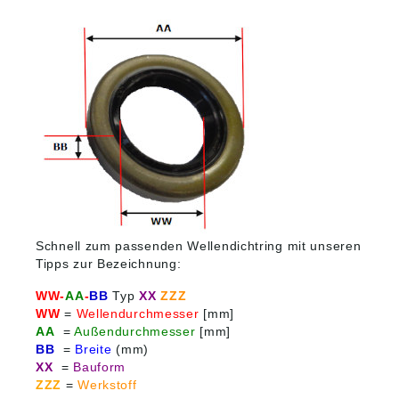
Zusätzliche
Zusätzliche
Informationen und
Informationen und
welcher Werkstoff für
welcher Werkstoff für
Sie am besten für
Sie am besten für
sehen Sie HIER.
sehen Sie HIER.
Schnell zum passenden Wellendichtring mit unseren
Tipps zur Bezeichnung:
WW-
AA
-
BB
Typ
XX
ZZZ
WW
=
Wellendurchmesser
[mm]
AA
=
Außendurchmesser
[mm]
BB
=
Breite
(mm)
XX
=
Bauform
ZZZ
=
Werkstoff