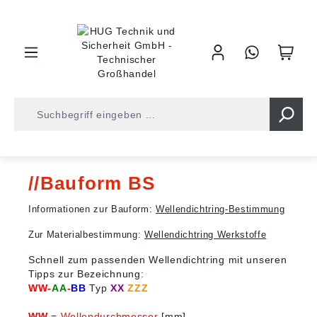
inhalt springen
Shop
Wellendichtringe
Bauform BS
Bauform BS
Informationen zur Bauform:
Wellendichtring-Bestimmung
Zur Materialbestimmung:
Wellendichtring Werkstoffe
Schnell zum passenden Wellendichtring mit unseren
Tipps zur Bezeichnung:
WW-
AA
-
BB
Typ
XX
ZZZ
WW
=
Wellendurchmesser
[mm]