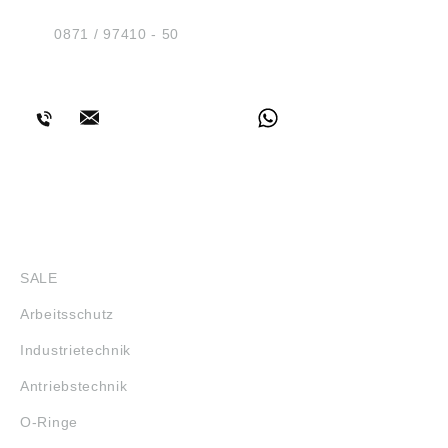
D-84030 Ergolding
Tel.:
0871 / 97410 - 50
BERATUNG
SHOP
SALE
Arbeitsschutz
Industrietechnik
Antriebstechnik
O-Ringe