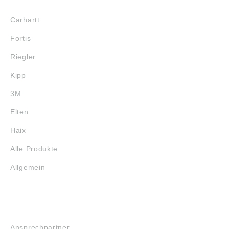
MARKENSHOPS
Carhartt
Fortis
Riegler
Kipp
3M
Elten
Haix
Alle Produkte
Allgemein
SERVICE
Ansprechpartner