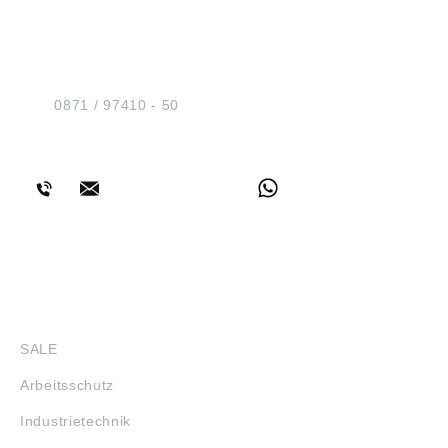
HUG® Technik und
Sicherheit GmbH
Am Industriegleis 7
D-84030 Ergolding
Tel.:
0871 / 97410 - 50
BERATUNG
SHOP
SALE
Arbeitsschutz
Industrietechnik