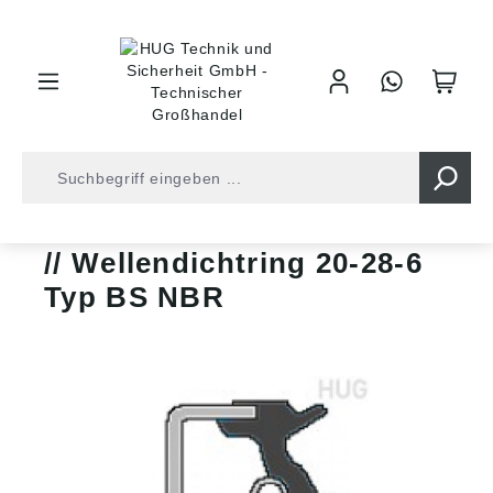
inhalt springen
Shop
Wellendichtringe
Bauform BS
Wellendichtring 20-28-6
Typ BS NBR