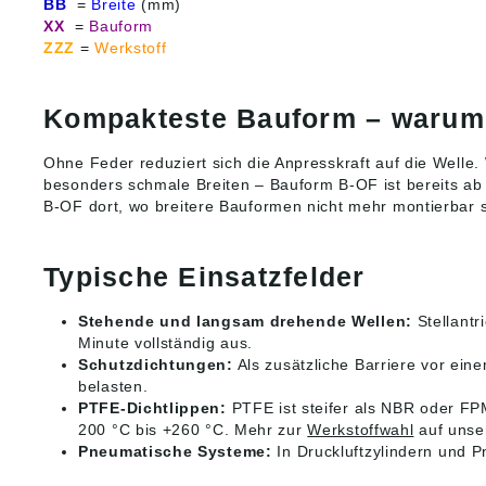
BB
=
Breite
(mm)
XX
=
Bauform
ZZZ
=
Werkstoff
Kompakteste Bauform – warum d
Ohne Feder reduziert sich die Anpresskraft auf die Wel
besonders schmale Breiten – Bauform B-OF ist bereits ab
B-OF dort, wo breitere Bauformen nicht mehr montierbar s
Typische Einsatzfelder
Stehende und langsam drehende Wellen:
Stellantr
Minute vollständig aus.
Schutzdichtungen:
Als zusätzliche Barriere vor ein
belasten.
PTFE-Dichtlippen:
PTFE ist steifer als NBR oder FP
200 °C bis +260 °C. Mehr zur
Werkstoffwahl
auf unse
Pneumatische Systeme:
In Druckluftzylindern und P