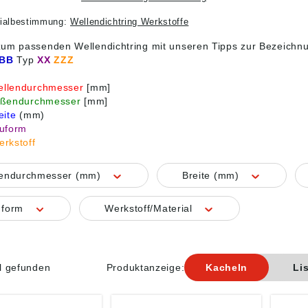
rialbestimmung:
Wellendichtring Werkstoffe
zum passenden Wellendichtring mit unseren Tipps zur Bezeichn
BB
Typ
XX
ZZZ
ellendurchmesser
[mm]
ßendurchmesser
[mm]
eite
(mm)
uform
rkstoff
nendurchmesser (mm)
Breite (mm)
uform
Werkstoff/Material
el gefunden
Produktanzeige:
Kacheln
Li