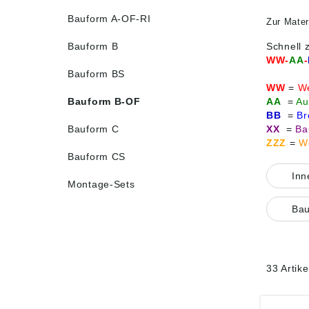
Bauform A-OF-RI
Zur Mate
Bauform B
Schnell 
WW-
AA
-
Bauform BS
WW
=
W
Bauform B-OF
AA
=
Au
BB
=
Br
Bauform C
XX
=
Ba
ZZZ
=
We
Bauform CS
In
Montage-Sets
Ba
33 Artik