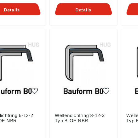
ersteller eigene
jeder Hersteller eigene
OF Da jeder Hersteller
nungen für die
Bezeichnungen für die
eige
Details
Details
IN 3760 genormte
nach DIN 3760 genormte
die 
n hat finden sie
Bautypen hat finden sie
geno
ine
HIER eine
finde
sselungstabelle.
Umschlüsselungstabelle.
Umsch
 Materialien und
Weitere Materialien und
Weite
auf Anfrage. Tel:
Größen auf Anfrage. Tel:
Größe
7410 61
0871-97410 61
0871
iche Informationen
Zusätzliche Informationen
Zusät
cher Werkstoff für
und welcher Werkstoff für
und w
besten für sehen
Sie am besten für sehen
Sie a
R.
Sie HIER.
Sie H
ichtring 6-12-2
Wellendichtring 8-12-3
Welle
-OF NBR
Typ B-OF NBR
Typ 