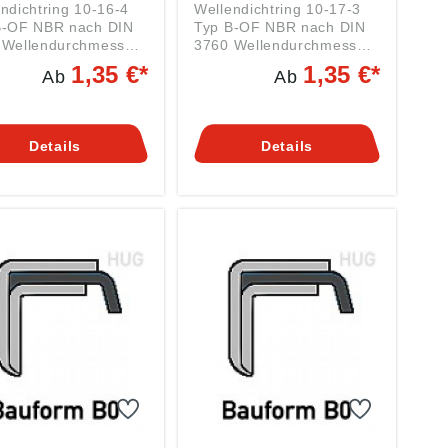
ndichtring 10-16-4
Wellendichtring 10-17-3
F NBR nach DIN
Typ B-OF NBR nach DIN
:
3760 Wellendurchmesser:
m
10 mm
1,35 €*
1,35 €*
Ab
Ab
ndurchmesser: 16
Außendurchmesser: 17
mm Breite: 3 mm Material:
NBR BAUTYP: B-OF Da
 Hersteller eigene
jeder Hersteller eigene
Details
Details
chnungen für die
Bezeichnungen für die
 DIN 3760 genormte
nach DIN 3760 genormte
pen hat finden sie
Bautypen hat finden sie
 eine
HIER eine
lüsselungstabelle.
Umschlüsselungstabelle.
re Materialien und
Weitere Materialien und
n auf Anfrage. Tel:
Größen auf Anfrage. Tel:
-97410 61
0871-97410 61
zliche Informationen
Zusätzliche Informationen
elcher Werkstoff für
und welcher Werkstoff für
m besten für sehen
Sie am besten für sehen
IER.
Sie HIER.