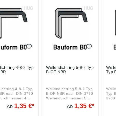
ichtring 4-8-2 Typ
Wellendichtring 5-9-2 Typ
Welle
NBR
B-OF NBR
Typ 
ichtring 4-8-2 Typ
Wellendichtring 5-9-2 Typ
Welle
IN 3760
B-OF NBR nach DIN 3760
Typ B-O
durchmesser: 4
Wellendurchmesser: 5
3760 Wellendurchmesser
mm Außendurchmesser: 9
5 mm Außendurchmess
1,35 €*
1,35 €*
Ab
Ab
mm Breite: 2 mm Material:
10 mm Breite:
NBR BAUTYP: B-OF Da
Material