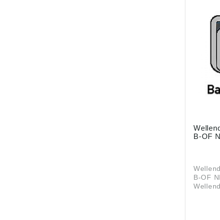
Wellend
B-OF 
Wellend
B-OF NBR nach D
Wellen
mm Außendurchmesser: 8
mm Breite: 2 mm Material:
NBR BAUTYP: B-OF Da