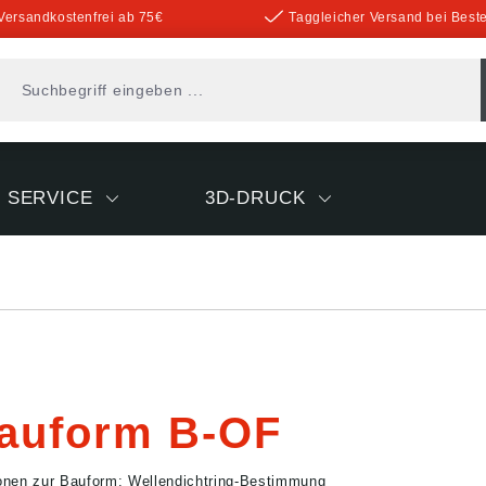
Versandkostenfrei ab 75€
Taggleicher Versand bei Beste
SERVICE
3D-DRUCK
auform B-OF
ionen zur Bauform:
Wellendichtring-Bestimmung