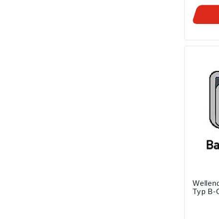
jeder H
Bezeich
nach D
Bautype
HIER e
Umschlü
Weitere
Größen 
0871-9
Zusätzl
und wel
Sie am 
Sie HIE
Wellend
Typ B