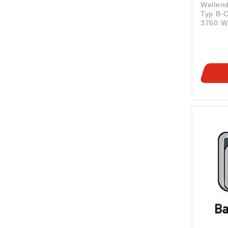
Wellend
Typ B-OF N
3760 Wellendurchmesser:
6 mm Außendurchmesser:
12 mm Breite: 2 mm
Material: NB
OF Da jeder Hersteller
eigene 
die nac
genorm
finden 
Umschlü
Weitere
Größen 
0871-9
Zusätzl
und wel
Sie am 
Sie HIE