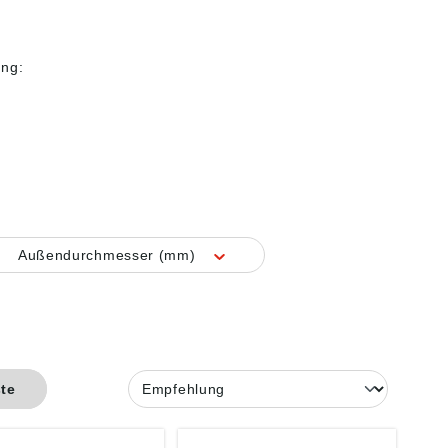
ung:
Außendurchmesser (mm)
ste