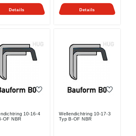
OF Da jeder Hersteller
ne Bezeichnungen für
eigene Bezeichnungen für
Details
Details
nach DIN 3760
die nach DIN 3760
rmte Bautypen hat
genormte Bautypen hat
n sie HIER eine
finden sie HIER eine
lüsselungstabelle.
Umschlüsselungstabelle.
re Materialien und
Weitere Materialien und
n auf Anfrage. Tel:
Größen auf Anfrage. Tel:
-97410 61
0871-97410 61
zliche Informationen
Zusätzliche Informationen
elcher Werkstoff für
und welcher Werkstoff für
m besten für sehen
Sie am besten für sehen
IER.
Sie HIER.
ndichtring 10-16-4
Wellendichtring 10-17-3
B-OF NBR
Typ B-OF NBR