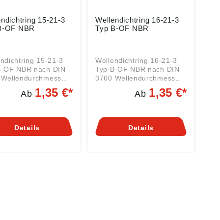
ndichtring 15-21-3
Wellendichtring 16-21-3
B-OF NBR
Typ B-OF NBR
ndichtring 15-21-3
Wellendichtring 16-21-3
F NBR nach DIN
Typ B-OF NBR nach DIN
:
3760 Wellendurchmesser:
m
16 mm
1,35 €*
1,35 €*
Ab
Ab
ndurchmesser: 21
Außendurchmesser: 21
mm Breite: 3 mm Material:
NBR BAUTYP: B-OF Da
 Hersteller eigene
jeder Hersteller eigene
Details
Details
chnungen für die
Bezeichnungen für die
 DIN 3760 genormte
nach DIN 3760 genormte
pen hat finden sie
Bautypen hat finden sie
 eine
HIER eine
lüsselungstabelle.
Umschlüsselungstabelle.
re Materialien und
Weitere Materialien und
n auf Anfrage. Tel:
Größen auf Anfrage. Tel:
-97410 61
0871-97410 61
zliche Informationen
Zusätzliche Informationen
elcher Werkstoff für
und welcher Werkstoff für
m besten für sehen
Sie am besten für sehen