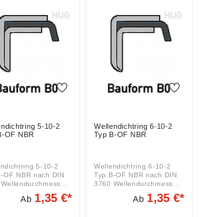
ndichtring 5-10-2
Wellendichtring 6-10-2
B-OF NBR
Typ B-OF NBR
ndichtring 5-10-2
Wellendichtring 6-10-2
F NBR nach DIN
Typ B-OF NBR nach DIN
:
3760 Wellendurchmesser:
er:
6 mm Außendurchmesser:
1,35 €*
1,35 €*
Ab
Ab
 2 mm
10 mm Breite: 2 mm
: NBR BAUTYP: B-
Material: NBR BAUTYP: B-