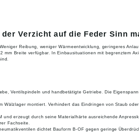
er Verzicht auf die Feder Sinn m
le. Weniger Reibung, weniger Wärmeentwicklung, geringeres Anl
 2 mm Breite verfügbar. In Einbausituationen mit begrenztem 
ind.
iebe, Ventilspindeln und handbetätigte Getriebe. Die Eigenspa
em Wälzlager montiert. Verhindert das Eindringen von Staub ode
M und erzeugt durch seine Materialhärte ausreichende Anpresskr
rer Fachseite.
neumatikventilen dichtet Bauform B-OF gegen geringe Überdrück