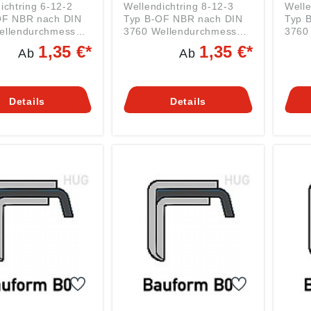
ichtring 6-12-2
Wellendichtring 8-12-3
Welle
BR nach DIN
Typ B-OF NBR nach DIN
Typ B-O
3760 Wellendurchmesser:
3760 Wellendurchmesser
8 mm Außendurchmesser:
10 m
1,35 €*
1,35 €*
Ab
Ab
12 mm Breite: 3 mm
Auße
R BAUTYP: B-
Material: NBR BAUTYP: B-
mm Breite: 4 mm Material:
OF Da jeder Hersteller
NBR BAUTYP: B-OF Da
Bezeichnungen für
eigene Bezeichnungen für
jeder
Details
Details
h DIN 3760
die nach DIN 3760
Bezei
te Bautypen hat
genormte Bautypen hat
nach
sie HIER eine
finden sie HIER eine
Bauty
sselungstabelle.
Umschlüsselungstabelle.
HIER
 Materialien und
Weitere Materialien und
Umsch
auf Anfrage. Tel:
Größen auf Anfrage. Tel:
Weite
7410 61
0871-97410 61
Größe
iche Informationen
Zusätzliche Informationen
0871
cher Werkstoff für
und welcher Werkstoff für
Zusät
besten für sehen
Sie am besten für sehen
und w
R.
Sie HIER.
Sie a
Sie H