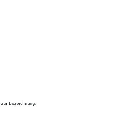
R.
Sie HIER.
Sie H
 zur Bezeichnung: