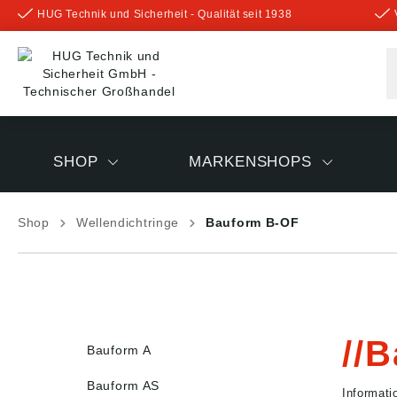
HUG Technik und Sicherheit - Qualität seit 1938
inhalt springen
SHOP
MARKENSHOPS
Shop
Wellendichtringe
Bauform B-OF
B
Bauform A
Bauform AS
Informat