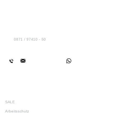
HUG® Technik und
Sicherheit GmbH
Am Industriegleis 7
D-84030 Ergolding
Tel.:
0871 / 97410 - 50
BERATUNG
SHOP
SALE
Arbeitsschutz