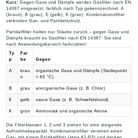
Kurz:
Gegen Gase und Dämpfe werden Gasfilter nach EN
14387 eingesetzt, farblich nach Typ gekennzeichnet: A
(braun), B (grau), E (gelb), K (grün). Kombinationsfilter
verbinden Gas- und Partikelschutz.
Partikelfilter halten nur Stäube zurück – gegen Gase und
Dämpfe braucht es Gasfilter nach EN 14387. Sie sind
nach Anwendungsbereich farbcodiert:
Ty
Far
p
be
Gegen
A
brau
organische Gase und Dämpfe (Siedepunkt
n
> 65 °C)
B
grau
anorganische Gase (z. B. Chlor)
E
gelb
saure Gase (z. B. Schwefeldioxid)
K
grün
Ammoniak und organische Amine
Die Filterklassen 1, 2 und 3 stehen für eine steigende
Aufnahmekapazität. Kombinationsfilter vereinen einen
Gas- mit einem Partikelfilter (etwa A2-P3) und decken