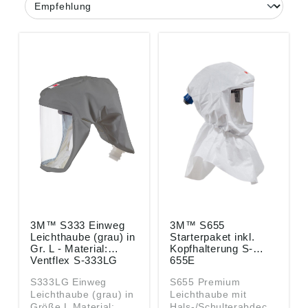
3M™ S333 Einweg
3M™ S655
Leichthaube (grau) in
Starterpaket inkl.
Gr. L - Material:
Kopfhalterung S-
Ventflex S-333LG
655E
S333LG Einweg
S655 Premium
Leichthaube (grau) in
Leichthaube mit
Größe L Material:
Hals-/Schulterabdeck