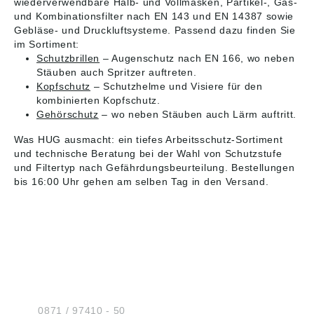
wiederverwendbare Halb- und Vollmasken, Partikel-, Gas-
und Kombinationsfilter nach EN 143 und EN 14387 sowie
Gebläse- und Druckluftsysteme. Passend dazu finden Sie
im Sortiment:
Schutzbrillen
– Augenschutz nach EN 166, wo neben
Stäuben auch Spritzer auftreten.
Kopfschutz
– Schutzhelme und Visiere für den
kombinierten Kopfschutz.
Gehörschutz
– wo neben Stäuben auch Lärm auftritt.
Was HUG ausmacht: ein tiefes Arbeitsschutz-Sortiment
und technische Beratung bei der Wahl von Schutzstufe
und Filtertyp nach Gefährdungsbeurteilung. Bestellungen
bis 16:00 Uhr gehen am selben Tag in den Versand.
HUG® Technik und
Sicherheit GmbH
Am Industriegleis 7
D-84030 Ergolding
Tel.:
0871 / 97410 - 50