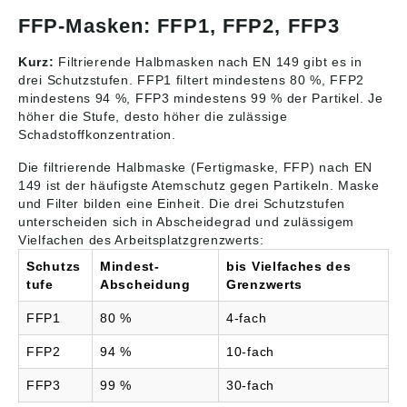
Deutschland GmbH,
FFP-Masken: FFP1, FFP2, FFP3
Carl-Schurz-Str. 1,
41460 Neuss,
Deutschland, E-Mail:
Kurz:
Filtrierende Halbmasken nach EN 149 gibt es in
info@mmm.com
drei Schutzstufen. FFP1 filtert mindestens 80 %, FFP2
mindestens 94 %, FFP3 mindestens 99 % der Partikel. Je
höher die Stufe, desto höher die zulässige
Schadstoffkonzentration.
Die filtrierende Halbmaske (Fertigmaske, FFP) nach EN
149 ist der häufigste Atemschutz gegen Partikeln. Maske
und Filter bilden eine Einheit. Die drei Schutzstufen
unterscheiden sich in Abscheidegrad und zulässigem
Vielfachen des Arbeitsplatzgrenzwerts:
Schutzs
Mindest-
bis Vielfaches des
tufe
Abscheidung
Grenzwerts
FFP1
80 %
4-fach
FFP2
94 %
10-fach
FFP3
99 %
30-fach