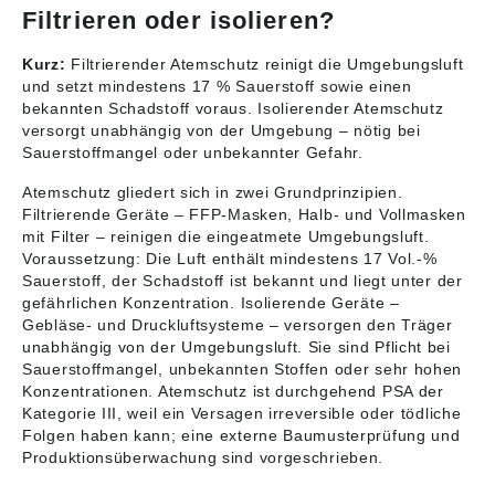
Mikroorganismen
Filtrieren oder isolieren?
Bestehend aus: •
Partikelmaske zum
Kurz:
Filtrierender Atemschutz reinigt die Umgebungsluft
Schutz vor
Feinstäuben und
und setzt mindestens 17 % Sauerstoff sowie einen
Nebeln
bekannten Schadstoff voraus. Isolierender Atemschutz
Anwendungsbereiche:
versorgt unabhängig von der Umgebung – nötig bei
Unter anderem
Sauerstoffmangel oder unbekannter Gefahr.
Bauwirtschaft, Arznei-
und
Atemschutz gliedert sich in zwei Grundprinzipien.
Pflanzenschutzmittel,
Filtrierende Geräte – FFP-Masken, Halb- und Vollmasken
Landwirtschaft,
mit Filter – reinigen die eingeatmete Umgebungsluft.
Gartenbau,
Voraussetzung: Die Luft enthält mindestens 17 Vol.-%
Lebensmittel,
Sauerstoff, der Schadstoff ist bekannt und liegt unter der
Feinchemikalien,
gefährlichen Konzentration. Isolierende Geräte –
Umgang mit Gummi-
und Plastik,
Gebläse- und Druckluftsysteme – versorgen den Träger
Laborarbeiten
unabhängig von der Umgebungsluft. Sie sind Pflicht bei
Zulassung/Norm:
Sauerstoffmangel, unbekannten Stoffen oder sehr hohen
Nach DIN EN
Konzentrationen. Atemschutz ist durchgehend PSA der
149:2001+A1:2009
Kategorie III, weil ein Versagen irreversible oder tödliche
Angaben gemäß
Folgen haben kann; eine externe Baumusterprüfung und
Produktsicherheitsver
Produktionsüberwachung sind vorgeschrieben.
ordnung ((EU)
2023/998): 3M