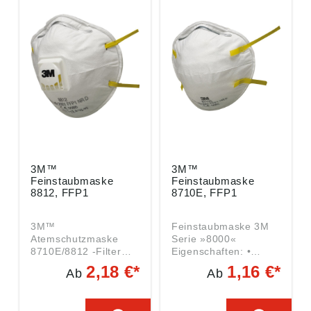
Deutschland, E-Mail:
info@mmm.com
3M™
3M™
Feinstaubmaske
Feinstaubmaske
8812, FFP1
8710E, FFP1
3M™
Feinstaubmaske 3M
Atemschutzmaske
Serie »8000«
8710E/8812 -Filter
Eigenschaften: •
Nr.: 8812 -
Traditionelle Passform
2,18 €*
1,16 €*
Ab
Ab
Filterklasse: FFP1 -
• Vorgeformter
Ausführung: mit Ventil
Maskenkörper für
- 3M hat ein breites
schnelles Aufsetzen •