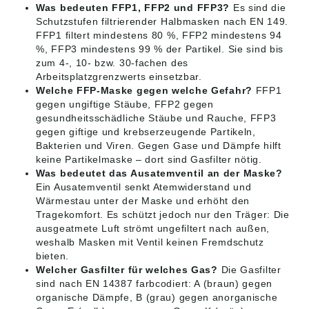
Was bedeuten FFP1, FFP2 und FFP3?
Es sind die
Schutzstufen filtrierender Halbmasken nach EN 149.
FFP1 filtert mindestens 80 %, FFP2 mindestens 94
%, FFP3 mindestens 99 % der Partikel. Sie sind bis
zum 4-, 10- bzw. 30-fachen des
Arbeitsplatzgrenzwerts einsetzbar.
Welche FFP-Maske gegen welche Gefahr?
FFP1
gegen ungiftige Stäube, FFP2 gegen
gesundheitsschädliche Stäube und Rauche, FFP3
gegen giftige und krebserzeugende Partikeln,
Bakterien und Viren. Gegen Gase und Dämpfe hilft
keine Partikelmaske – dort sind Gasfilter nötig.
Was bedeutet das Ausatemventil an der Maske?
Ein Ausatemventil senkt Atemwiderstand und
Wärmestau unter der Maske und erhöht den
Tragekomfort. Es schützt jedoch nur den Träger: Die
ausgeatmete Luft strömt ungefiltert nach außen,
weshalb Masken mit Ventil keinen Fremdschutz
bieten.
Welcher Gasfilter für welches Gas?
Die Gasfilter
sind nach EN 14387 farbcodiert: A (braun) gegen
organische Dämpfe, B (grau) gegen anorganische