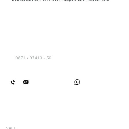
HUG® Technik und
Sicherheit GmbH
Am Industriegleis 7
D-84030 Ergolding
Tel.:
0871 / 97410 - 50
BERATUNG
SHOP
SALE