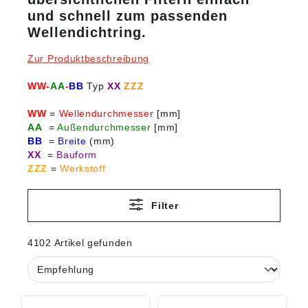
und schnell zum passenden
Wellendichtring.
Zur Produktbeschreibung
WW-
AA
-
BB
Typ
XX
ZZZ
WW
=
Wellendurchmesser
[mm]
AA
=
Außendurchmesser
[mm]
BB
=
Breite
(mm)
XX
=
Bauform
ZZZ
=
Werkstoff
Filter
4102 Artikel gefunden