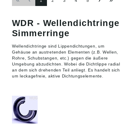
1
2
3
4
5
Bezeichnungen für
die nach DIN 3760
die nach DIN 3760
genormte Bautypen
genormte Bautypen
hat finden sie HIER
hat finden sie HIER
eine
WDR - Wellendichtringe
eine
Umschlüsselungstabe
Umschlüsselungstabe
lle. Weitere
Simmerringe
lle. Weitere
Materialien und
Materialien und
Größen auf Anfrage.
Größen auf Anfrage.
Tel: 0871-97410 61
Wellendichtringe sind Lippendichtungen, um
Tel: 0871-97410 61
Zusätzliche
Gehäuse an austretenden Elementen (z.B. Wellen,
Zusätzliche
Informationen und
Rohre, Schubstangen, etc.) gegen die äußere
Informationen und
welcher Werkstoff für
Umgebung abzudichten. Wobei die Dichtlippe radial
welcher Werkstoff für
Sie am besten für
an dem sich drehenden Teil anliegt. Es handelt sich
Sie am besten für
sehen Sie HIER.
sehen Sie HIER.
um leckagefreie, aktive Dichtungselemente.