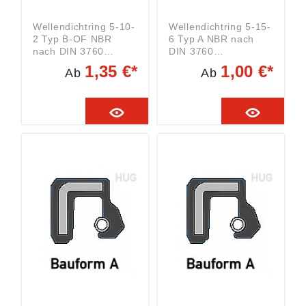
Wellendichtring 5-10-
Wellendichtring 5-15-
2 Typ B-OF NBR
6 Typ A NBR nach
nach DIN 3760
DIN 3760
Wellendurchmesser:
Wellendurchmesser:
1,35 €*
1,00 €*
Ab
Ab
5 mm
5 mm
Außendurchmesser:
Außendurchmesser:
10 mm Breite: 2 mm
15 mm Breite: 6 mm
Material: NBR
Material: NBR
BAUTYP: B-OF Da
BAUTYP: A Da jeder
jeder Hersteller
Hersteller eigene
eigene
Bezeichnungen für
Bezeichnungen für
die nach DIN 3760
die nach DIN 3760
genormte Bautypen
genormte Bautypen
hat finden sie HIER
hat finden sie HIER
eine
eine
Umschlüsselungstabe
Umschlüsselungstabe
lle. Weitere
lle. Weitere
Materialien und
Materialien und
Größen auf Anfrage.
Größen auf Anfrage.
Tel: 0871-97410 61
Tel: 0871-97410 61
Zusätzliche
Zusätzliche
Informationen und
Informationen und
welcher Werkstoff für