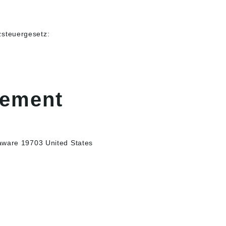
steuergesetz:
gement
aware 19703 United States