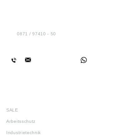
HUG® Technik und
Sicherheit GmbH
Am Industriegleis 7
D-84030 Ergolding
Tel.:
0871 / 97410 - 50
BERATUNG
SHOP
SALE
Arbeitsschutz
Industrietechnik