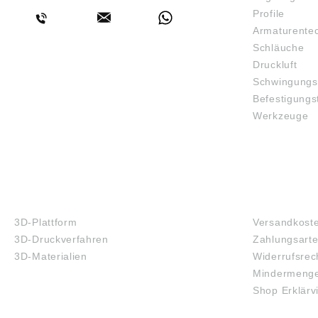
Profile
Armaturente
Schläuche
Druckluft
Schwingungs
Befestigungs
Werkzeuge
3D-DRUCK
FAQ
3D-Plattform
Versandkost
3D-Druckverfahren
Zahlungsart
3D-Materialien
Widerrufsrec
Mindermenge
Shop Erklärv