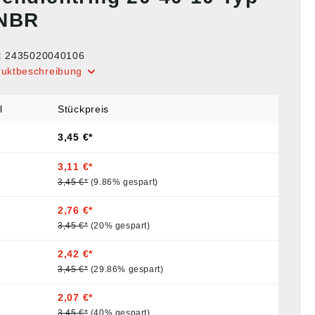
NBR
:
2435020040106
duktbeschreibung
l
Stückpreis
3,45 €*
3,11 €*
3,45 €*
(9.86% gespart)
2,76 €*
3,45 €*
(20% gespart)
2,42 €*
3,45 €*
(29.86% gespart)
2,07 €*
3,45 €*
(40% gespart)