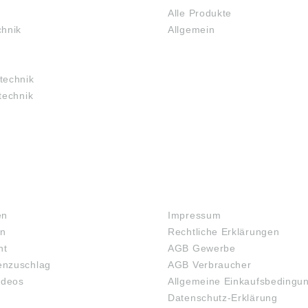
Alle Produkte
chnik
Allgemein
technik
technik
RECHTLICHES
en
Impressum
en
Rechtliche Erklärungen
ht
AGB Gewerbe
nzuschlag
AGB Verbraucher
ideos
Allgemeine Einkaufsbedingu
Datenschutz-Erklärung