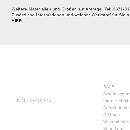
Weitere Materialien und Größen auf Anfrage. Tel: 0871-9
Zusätzliche Informationen und welcher Werkstoff für Sie 
HIER
.
HUG® Technik und
SHOP
Sicherheit GmbH
SALE
Am Industriegleis 7
Arbeitsschut
D-84030 Ergolding
Tel.:
0871 / 97410 - 50
Industrietech
Antriebstech
O-Ringe
Wellendichtr
BERATUNG
Kugellager