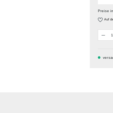
Preise i
Auf d
Anzahl
versa