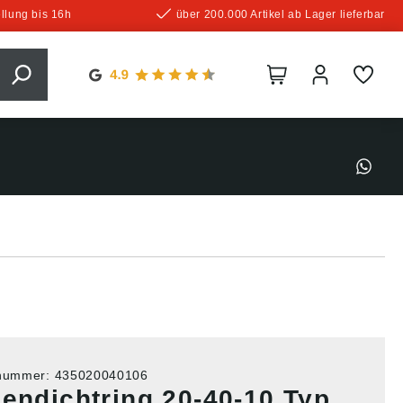
llung bis 16h
über 200.000 Artikel ab Lager lieferbar
tnummer:
435020040106
lendichtring 20-40-10 Typ