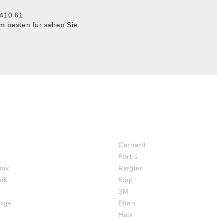
7410 61
am besten für sehen Sie
MARKENSHOPS
Carhartt
z
Fortis
nik
Riegler
nik
Kipp
3M
inge
Elten
Haix