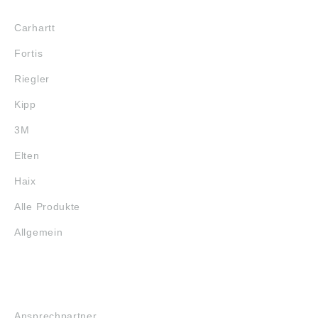
MARKENSHOPS
Carhartt
Fortis
Riegler
Kipp
3M
Elten
Haix
Alle Produkte
Allgemein
SERVICE
Ansprechpartner