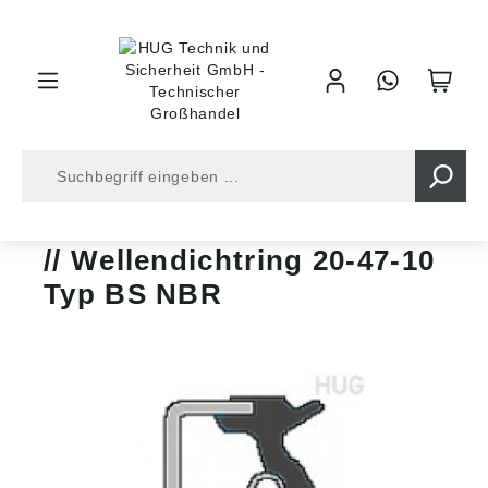
inhalt springen
Shop
Wellendichtringe
Bauform BS
Wellendichtring 20-47-10
Typ BS NBR