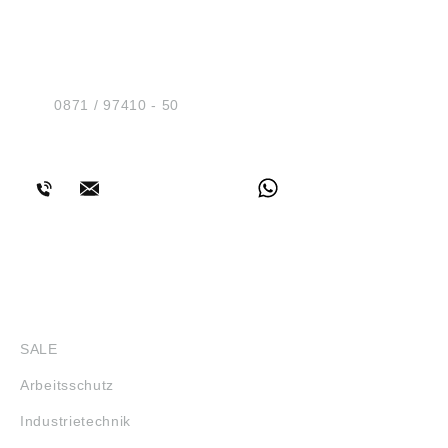
HUG® Technik und
Sicherheit GmbH
Am Industriegleis 7
D-84030 Ergolding
Tel.:
0871 / 97410 - 50
BERATUNG
SHOP
SALE
Arbeitsschutz
Industrietechnik