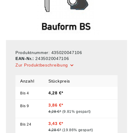
Produktnummer:
435020047106
EAN-Nr.:
2435020047106
Zur Produktbeschreibung
Anzahl
Stückpreis
4,28 €*
Bis
4
3,86 €*
Bis
9
4,28 €*
(9.81% gespart)
3,43 €*
Bis
24
4,28 €*
(19.86% gespart)