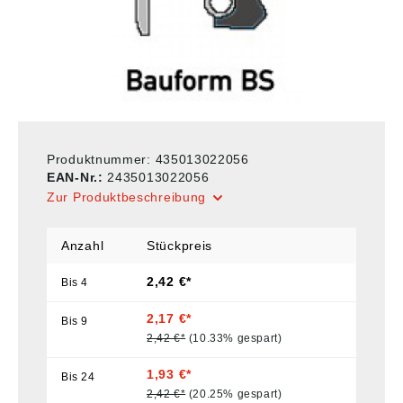
Produktnummer:
435013022056
EAN-Nr.:
2435013022056
Zur Produktbeschreibung
Anzahl
Stückpreis
2,42 €*
Bis
4
2,17 €*
Bis
9
2,42 €*
(10.33% gespart)
1,93 €*
Bis
24
2,42 €*
(20.25% gespart)