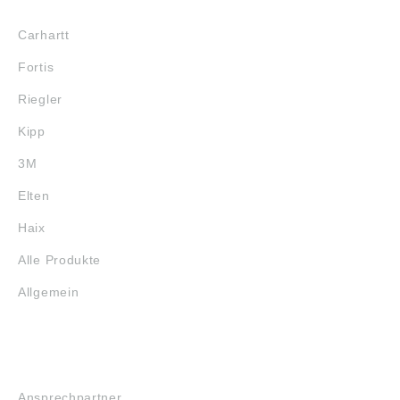
MARKENSHOPS
Carhartt
Fortis
Riegler
Kipp
3M
Elten
Haix
Alle Produkte
Allgemein
SERVICE
Ansprechpartner