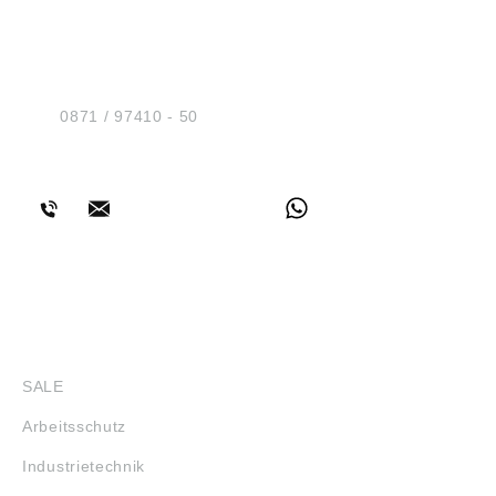
HUG® Technik und
Sicherheit GmbH
Am Industriegleis 7
D-84030 Ergolding
Tel.:
0871 / 97410 - 50
BERATUNG
SHOP
SALE
Arbeitsschutz
Industrietechnik