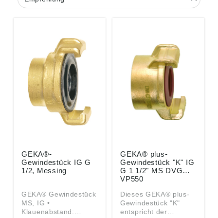
GEKA®-
GEKA® plus-
Gewindestück IG G
Gewindestück "K" IG
1/2, Messing
G 1 1/2" MS DVGW
VP550
GEKA® Gewindestück
Dieses GEKA® plus-
MS, IG •
Gewindestück "K"
Klauenabstand:
entspricht der