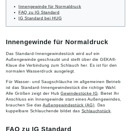
eich: ca. –5 °C bis
eich: ca. –5 °C bis
öffentlichen
Innengewinde für Normaldruck
+100 °C •
+100 °C •
Veranstaltungen wie
FAQ zu IG Standard
Innengewinde
Innengewinde
Jahrmärkten,
IG Standard bei HUG
Angaben gemäß
Angaben gemäß
Outdoor-Events usw.
Produktsicherheitsver
Produktsicherheitsver
Angaben gemäß
ordnung ((EU)
ordnung ((EU)
Produktsicherheitsver
2023/998): Karasto
2023/998): Karasto
ordnung ((EU)
Armaturenfabrik
Armaturenfabrik
2023/998): Karasto
Innengewinde für Normaldruck
Oehler GmbH,
Oehler GmbH,
Armaturenfabrik
Manfred-von-
Manfred-von-
Oehler GmbH,
Das Standard-Innengewindestück wird auf ein
Ardenne-Allee 27,
Ardenne-Allee 27,
Manfred-von-
Außengewinde geschraubt und stellt über die GEKA®-
71522 Backnang, DE,
71522 Backnang, DE,
Ardenne-Allee 27,
Klaue die Verbindung zum Schlauch her. Es ist für den
info@karasto.de
info@karasto.de
71522 Backnang, DE,
normalen Wasserdruck ausgelegt.
info@karasto.de
Für Wasser- und Saugschläuche im allgemeinen Betrieb
ist das Standard-Innengewindestück die richtige Wahl.
Alle Größen zeigt der Hub
Gewindestücke IG
. Bietet Ihr
Anschluss ein Innengewinde statt eines Außengewindes,
brauchen Sie das
Außengewindestück (AG)
. Das
kuppelbare Schlauchende bildet das
Schlauchstück
.
FAQ zu IG Standard