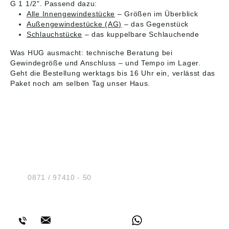
G 1 1/2". Passend dazu:
Alle Innengewindestücke
– Größen im Überblick
Außengewindestücke (AG)
– das Gegenstück
Schlauchstücke
– das kuppelbare Schlauchende
Was HUG ausmacht: technische Beratung bei
Gewindegröße und Anschluss – und Tempo im Lager.
Geht die Bestellung werktags bis 16 Uhr ein, verlässt das
Paket noch am selben Tag unser Haus.
HUG® Technik und
Sicherheit GmbH
Am Industriegleis 7
D-84030 Ergolding
Tel.:
0871 / 97410 - 50
BERATUNG