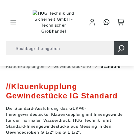
inhalt springen
Shop
Armaturentechnik
Wasser
Klauenkupplungen
Gewindestücke IG
Standard
Klauenkupplung
Gewindestücke IG Standard
Die Standard-Ausführung des GEKA®-
Innengewindestücks: Klauenkupplung mit Innengewinde
für den normalen Wasserdruck. HUG Technik führt
Standard-Innengewindestücke aus Messing in den
Gewindegrößen G 1/2" bis G 1 1/2".