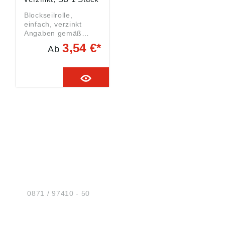
Blockseilrolle,
einfach, verzinkt
Angaben gemäß
Produktsicherheitsver
3,54 €*
Ab
ordnung ((EU)
2023/998):
Monheimer Ketten- u.
Metallwarenindustrie,
Frohnstraße 44,
40789 Monheim, DE,
info@poesamo.de
HUG® Technik und
Sicherheit GmbH
Am Industriegleis 7
D-84030 Ergolding
Tel.:
0871 / 97410 - 50
BERATUNG