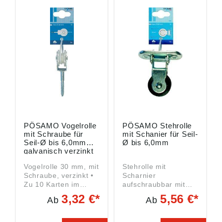
PÖSAMO Vogelrolle
PÖSAMO Stehrolle
mit Schraube für
mit Schanier für Seil-
Seil-Ø bis 6,0mm
Ø bis 6,0mm
galvanisch verzinkt
Vogelrolle 30 mm, mit
Stehrolle mit
Schraube, verzinkt •
Scharnier
Zu 10 Karten im
aufschraubbar mit
Umkarton Angaben
Polyamidrad
3,32 €*
5,56 €*
Ab
Ab
gemäß
Angaben gemäß
Produktsicherheitsver
Produktsicherheitsver
ordnung ((EU)
ordnung ((EU)