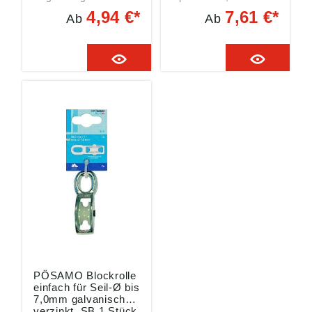
Produktsicherheitsver
Rolle aus Nylon,
4,94 €*
7,61 €*
Ab
Ab
ordnung ((EU)
Rollen-Ø 60 mm
2023/998):
Angaben gemäß
Monheimer Ketten- u.
Produktsicherheitsver
Metallwarenindustrie,
ordnung ((EU)
Frohnstraße 44,
2023/998):
40789 Monheim, DE,
Monheimer Ketten- u.
info@poesamo.de
Metallwarenindustrie,
Frohnstraße 44,
40789 Monheim, DE,
info@poesamo.de
PÖSAMO Blockrolle
einfach für Seil-Ø bis
7,0mm galvanisch
verzinkt, SB 1 Stück