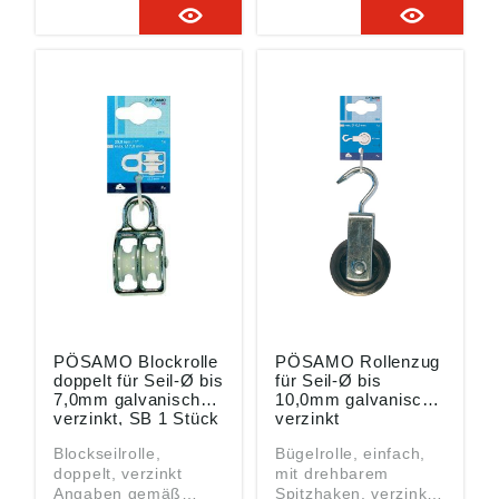
2023/998):
2023/998):
Monheimer Ketten- u.
Monheimer Ketten- u.
Metallwarenindustrie,
Metallwarenindustrie,
Frohnstraße 44,
Frohnstraße 44,
40789 Monheim, DE,
40789 Monheim, DE,
info@poesamo.de
info@poesamo.de
PÖSAMO Blockrolle
PÖSAMO Rollenzug
doppelt für Seil-Ø bis
für Seil-Ø bis
7,0mm galvanisch
10,0mm galvanisch
verzinkt, SB 1 Stück
verzinkt
Blockseilrolle,
Bügelrolle, einfach,
doppelt, verzinkt
mit drehbarem
Angaben gemäß
Spitzhaken, verzinkt •