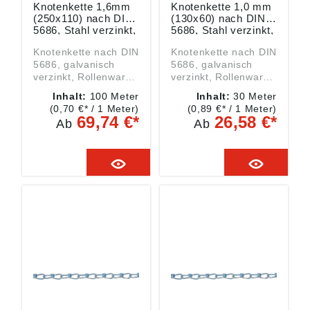
Knotenkette 1,6mm
Knotenkette 1,0 mm
(250x110) nach DIN
(130x60) nach DIN
5686, Stahl verzinkt,
5686, Stahl verzinkt,
Packung mit 100
Packung mit 30
Knotenkette nach DIN
Knotenkette nach DIN
Meter
Meter
5686, galvanisch
5686, galvanisch
verzinkt, Rollenware
verzinkt, Rollenware
Die Trag- und
Die Trag- und
Inhalt:
100 Meter
Inhalt:
30 Meter
Bruchkraft sind nicht
Bruchkraft sind nicht
(0,70 €* / 1 Meter)
(0,89 €* / 1 Meter)
georüft und dienen
georüft und dienen
69,74 €*
26,58 €*
Ab
Ab
ausschließlich als
ausschließlich als
Richtwert.
Richtwert.
Berechnung der max.
Berechnung der max.
Tragkraft:
Tragkraft:
theoretische
theoretische
Bruchkraft der Kette
Bruchkraft der Kette
z. B.: 360 kg = 45 kg
z. B.: 360 kg = 45 kg
Sicherheitsfaktor 8
Sicherheitsfaktor 8
Angaben gemäß
Angaben gemäß
Produktsicherheitsver
Produktsicherheitsver
ordnung ((EU)
ordnung ((EU)
2023/998):
2023/998):
Monheimer Ketten- u.
Monheimer Ketten- u.
Metallwarenindustrie,
Metallwarenindustrie,
Frohnstraße 44,
Frohnstraße 44,