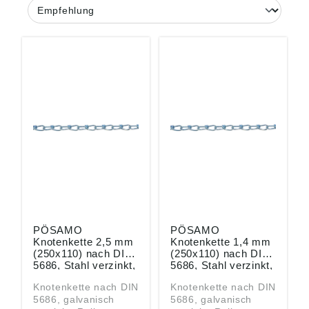
PÖSAMO
PÖSAMO
Knotenkette 2,5 mm
Knotenkette 1,4 mm
(250x110) nach DIN
(250x110) nach DIN
5686, Stahl verzinkt,
5686, Stahl verzinkt,
Packung mit 30
Packung mit 100
Knotenkette nach DIN
Knotenkette nach DIN
Meter
Meter
5686, galvanisch
5686, galvanisch