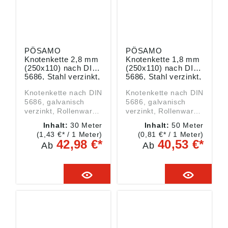
40789 Monheim, DE,
40789 Monheim, DE,
info@poesamo.de
info@poesamo.de
PÖSAMO
PÖSAMO
Knotenkette 2,8 mm
Knotenkette 1,8 mm
(250x110) nach DIN
(250x110) nach DIN
5686, Stahl verzinkt,
5686, Stahl verzinkt,
Packung mit 30
Packung mit 50
Knotenkette nach DIN
Knotenkette nach DIN
Meter
Meter
5686, galvanisch
5686, galvanisch
verzinkt, Rollenware
verzinkt, Rollenware
Die Trag- und
Die Trag- und
Inhalt:
30 Meter
Inhalt:
50 Meter
Bruchkraft sind nicht
Bruchkraft sind nicht
(1,43 €* / 1 Meter)
(0,81 €* / 1 Meter)
georüft und dienen
georüft und dienen
42,98 €*
40,53 €*
Ab
Ab
ausschließlich als
ausschließlich als
Richtwert.
Richtwert.
Berechnung der max.
Berechnung der max.
Tragkraft:
Tragkraft:
theoretische
theoretische
Bruchkraft der Kette
Bruchkraft der Kette
z. B.: 360 kg = 45 kg
z. B.: 360 kg = 45 kg
Sicherheitsfaktor 8
Sicherheitsfaktor 8
Angaben gemäß
Angaben gemäß