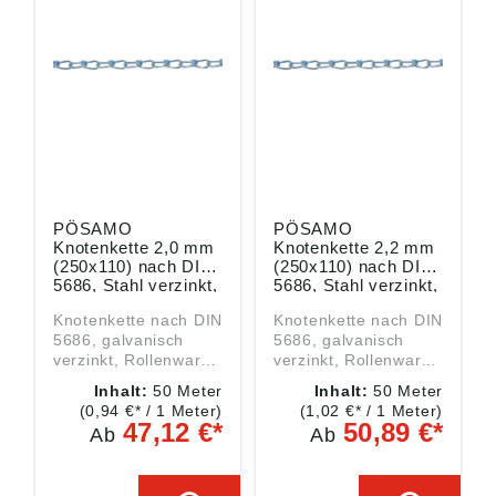
Produktsicherheitsver
Produktsicherheitsver
ordnung ((EU)
ordnung ((EU)
2023/998):
2023/998):
Monheimer Ketten- u.
Monheimer Ketten- u.
Metallwarenindustrie,
Metallwarenindustrie,
Frohnstraße 44,
Frohnstraße 44,
40789 Monheim, DE,
40789 Monheim, DE,
info@poesamo.de
info@poesamo.de
PÖSAMO
PÖSAMO
Knotenkette 2,0 mm
Knotenkette 2,2 mm
(250x110) nach DIN
(250x110) nach DIN
5686, Stahl verzinkt,
5686, Stahl verzinkt,
Packung mit 50
Packung mit 50
Knotenkette nach DIN
Knotenkette nach DIN
Meter
Meter
5686, galvanisch
5686, galvanisch
verzinkt, Rollenware
verzinkt, Rollenware
Die Trag- und
Die Trag- und
Inhalt:
50 Meter
Inhalt:
50 Meter
Bruchkraft sind nicht
Bruchkraft sind nicht
(0,94 €* / 1 Meter)
(1,02 €* / 1 Meter)
georüft und dienen
georüft und dienen
47,12 €*
50,89 €*
Ab
Ab
ausschließlich als
ausschließlich als
Richtwert.
Richtwert.
Berechnung der max.
Berechnung der max.