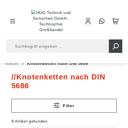
inhalt springen
Shop
Befestigungstechnik
Ketten und Seile
Ketten
Knotenketten nach DIN 5686
Knotenketten nach DIN
5686
Filter
8 Artikel gefunden