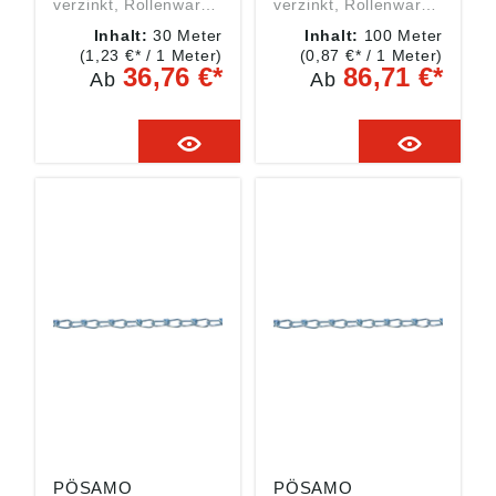
verzinkt, Rollenware
verzinkt, Rollenware
Die Trag- und
Die Trag- und
Inhalt:
30 Meter
Inhalt:
100 Meter
Bruchkraft sind nicht
Bruchkraft sind nicht
(1,23 €* / 1 Meter)
(0,87 €* / 1 Meter)
georüft und dienen
georüft und dienen
36,76 €*
86,71 €*
Ab
Ab
ausschließlich als
ausschließlich als
Richtwert.
Richtwert.
Berechnung der max.
Berechnung der max.
Tragkraft:
Tragkraft:
theoretische
theoretische
Bruchkraft der Kette
Bruchkraft der Kette
z. B.: 360 kg = 45 kg
z. B.: 360 kg = 45 kg
Sicherheitsfaktor 8
Sicherheitsfaktor 8
Angaben gemäß
Angaben gemäß
Produktsicherheitsver
Produktsicherheitsver
ordnung ((EU)
ordnung ((EU)
2023/998):
2023/998):
Monheimer Ketten- u.
Monheimer Ketten- u.
Metallwarenindustrie,
Metallwarenindustrie,
Frohnstraße 44,
Frohnstraße 44,
40789 Monheim, DE,
40789 Monheim, DE,
info@poesamo.de
info@poesamo.de
PÖSAMO
PÖSAMO