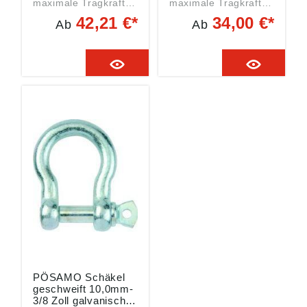
maximale Tragkraft
maximale Tragkraft
errechnet sich aus
errechnet sich aus
42,21 €*
34,00 €*
Ab
Ab
1/8 der Bruchkraft
1/8 der Bruchkraft
Angaben gemäß
Angaben gemäß
Produktsicherheitsver
Produktsicherheitsver
ordnung ((EU)
ordnung ((EU)
2023/998):
2023/998):
Monheimer Ketten- u.
Monheimer Ketten- u.
Metallwarenindustrie,
Metallwarenindustrie,
Frohnstraße 44,
Frohnstraße 44,
40789 Monheim, DE,
40789 Monheim, DE,
info@poesamo.de
info@poesamo.de
PÖSAMO Schäkel
geschweift 10,0mm-
3/8 Zoll galvanisch