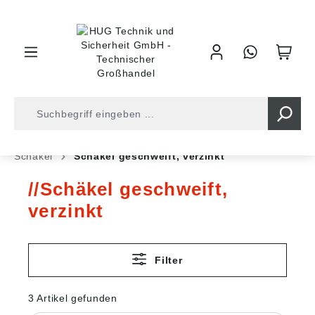
inhalt springen
Shop
Befestigungstechnik
Ketten und Seile
Schäkel
Schäkel geschweift, verzinkt
Schäkel geschweift,
verzinkt
Filter
3 Artikel gefunden