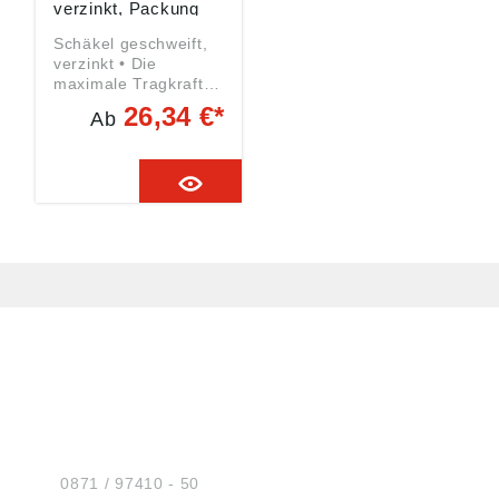
verzinkt, Packung
mit 25 Stück
Schäkel geschweift,
verzinkt • Die
maximale Tragkraft
errechnet sich aus
26,34 €*
Ab
1/8 der Bruchkraft
Angaben gemäß
Produktsicherheitsver
ordnung ((EU)
2023/998):
Monheimer Ketten- u.
Metallwarenindustrie,
Frohnstraße 44,
40789 Monheim, DE,
info@poesamo.de
HUG® Technik und
Sicherheit GmbH
Am Industriegleis 7
D-84030 Ergolding
Tel.:
0871 / 97410 - 50