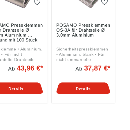
AMO Pressklemmen
PÖSAMO Pressklemmen
r Drahtseile Ø
OS-3A für Drahtseile Ø
m Aluminium,
3,0mm Aluminium
ung mit 100 Stück
me • Aluminium,
Sicherheitspressklemmen
 • Für nicht
• Aluminium, blank • Für
telte Drahtseile
nicht ummantelte
,5 bis 5,0 mm
Drahtseile von 1,5 mm bis
43,96 €*
37,87 €*
Ab
Ab
ben gemäß
5,0 mm Angaben gemäß
ktsicherheitsverordn
Produktsicherheitsverordn
(EU) 2023/998):
ung ((EU) 2023/998):
imer Ketten- u.
Monheimer Ketten- u.
Details
Details
lwarenindustrie,
Metallwarenindustrie,
nstraße 44, 40789
Frohnstraße 44, 40789
eim, DE,
Monheim, DE,
@poesamo.de
info@poesamo.de