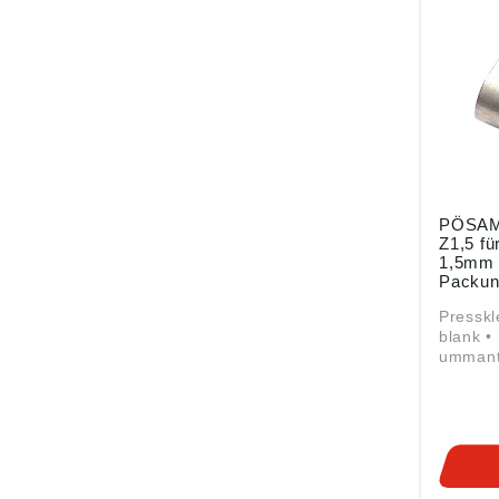
PÖSAM
Z1,5 fü
1,5mm 
Packun
Pressklemme •
blank •
ummante
von 1,5
Angabe
Produkt
ung ((E
Monheim
Metallw
Frohnst