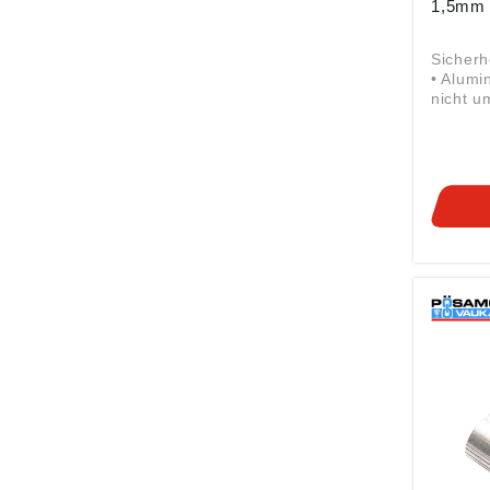
1,5mm 
Sicher
• Alumi
nicht u
Drahtse
5,0 mm Angaben gem
Produkt
ung ((E
Monheim
Metallw
Frohnst
Monhei
info@p