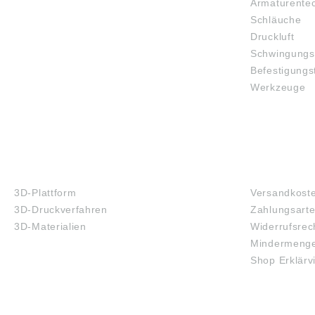
Armaturente
Schläuche
Druckluft
Schwingungs
Befestigungs
Werkzeuge
3D-DRUCK
FAQ
3D-Plattform
Versandkost
3D-Druckverfahren
Zahlungsart
3D-Materialien
Widerrufsrec
Mindermenge
Shop Erklärv