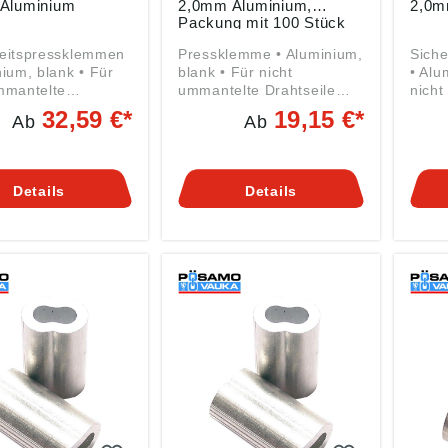
Aluminium
2,0mm Aluminium,
2,0m
Packung mit 100 Stück
heitspressklemmen
Pressklemme • Aluminium,
Sich
nium, blank • Für
blank • Für nicht
• Alu
mmantelte
ummantelte Drahtseile
nicht
ile von 1,5 mm bis
von 1,5 bis 5,0 mm
Draht
32,59 €*
19,15 €*
Ab
Ab
äß
Angaben gemäß
5,0 mm Angabe
sicherheitsverordn
Produktsicherheitsverordn
Produ
U) 2023/998):
ung ((EU) 2023/998):
ung (
er Ketten- u.
Monheimer Ketten- u.
Monhe
Details
Details
arenindustrie,
Metallwarenindustrie,
Metal
raße 44, 40789
Frohnstraße 44, 40789
Froh
m, DE,
Monheim, DE,
Monh
oesamo.de
info@poesamo.de
info