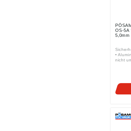
PÖSAM
OS-5A f
5,0mm 
Sicher
• Alumi
nicht u
Drahtse
5,0 mm Angaben gem
Produkt
ung ((E
Monheim
Metallw
Frohnst
Monhei
info@p