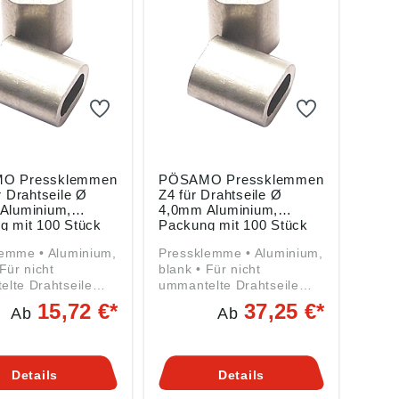
O Pressklemmen
PÖSAMO Pressklemmen
r Drahtseile Ø
Z4 für Drahtseile Ø
Aluminium,
4,0mm Aluminium,
g mit 100 Stück
Packung mit 100 Stück
 Aluminium,
Pressklemme • Aluminium,
 Für nicht
blank • Für nicht
lte Drahtseile
ummantelte Drahtseile
 bis 5,0 mm
von 1,5 bis 5,0 mm
15,72 €*
37,25 €*
Ab
Ab
n gemäß
Angaben gemäß
sicherheitsverordn
Produktsicherheitsverordn
U) 2023/998):
ung ((EU) 2023/998):
er Ketten- u.
Monheimer Ketten- u.
Details
Details
arenindustrie,
Metallwarenindustrie,
raße 44, 40789
Frohnstraße 44, 40789