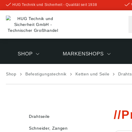
HUG Technik und Sicherheit - Qualität seit 1938
inhalt springen
SHOP
MARKENSHOPS
Shop
Befestigungstechnik
Ketten und Seile
Drahts
P
Drahtseile
Schneider, Zangen