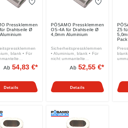
O Pressklemmen
PÖSAMO Pressklemmen
PÖS
ür Drahtseile Ø
OS-4A für Drahtseile Ø
Z5 fü
Aluminium
4,0mm Aluminium
5,0m
Pack
heitspressklemmen
Sicherheitspressklemmen
Pressklem
nium, blank • Für
• Aluminium, blank • Für
blank
mmantelte
nicht ummantelte
umman
ile von 1,5 mm bis
Drahtseile von 1,5 mm bis
von 1
54,83 €*
52,55 €*
Ab
Ab
äß
5,0 mm Angaben gemäß
Anga
sicherheitsverordn
Produktsicherheitsverordn
Produ
U) 2023/998):
ung ((EU) 2023/998):
ung (
er Ketten- u.
Monheimer Ketten- u.
Monhe
Details
Details
arenindustrie,
Metallwarenindustrie,
Metal
raße 44, 40789
Frohnstraße 44, 40789
Froh
m, DE,
Monheim, DE,
Monh
oesamo.de
info@poesamo.de
info