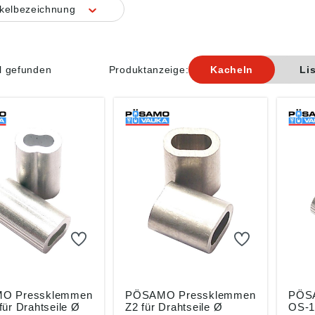
ikelbezeichnung
el gefunden
Produktanzeige:
Kacheln
Li
O Pressklemmen
PÖSAMO Pressklemmen
PÖS
ür Drahtseile Ø
Z2 für Drahtseile Ø
OS-1