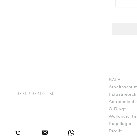
Monhei
info@p
HUG® Technik und
SHOP
Sicherheit GmbH
SALE
Am Industriegleis 7
Arbeitsschut
D-84030 Ergolding
Tel.:
0871 / 97410 - 50
Industrietech
Antriebstech
O-Ringe
Wellendichtr
BERATUNG
Kugellager
Profile