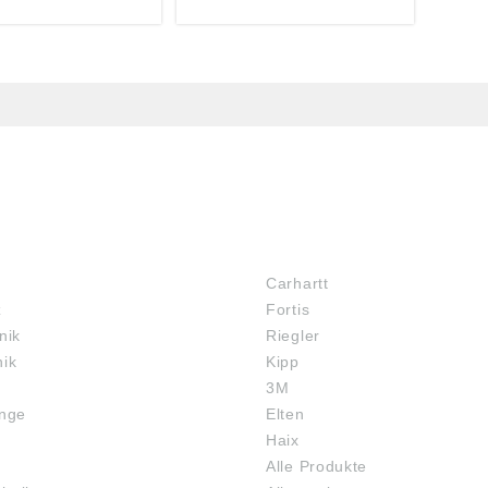
m, DE,
Monheim, DE,
oesamo.de
info@poesamo.de
MARKENSHOPS
Carhartt
z
Fortis
nik
Riegler
nik
Kipp
3M
inge
Elten
Haix
Alle Produkte