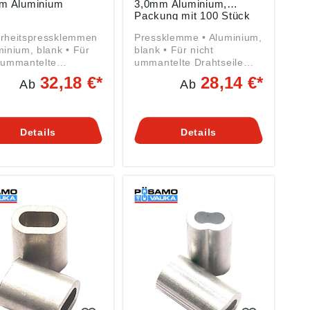
m Aluminium
3,0mm Aluminium,
Packung mit 100 Stück
erheitspressklemmen
Pressklemme • Aluminium,
minium, blank • Für
blank • Für nicht
 ummantelte
ummantelte Drahtseile
seile von 1,5 mm bis
von 1,5 bis 5,0 mm
32,18 €*
28,14 €*
Ab
Ab
n gemäß
Angaben gemäß
ktsicherheitsverordn
Produktsicherheitsverordn
(EU) 2023/998):
ung ((EU) 2023/998):
imer Ketten- u.
Monheimer Ketten- u.
Details
Details
lwarenindustrie,
Metallwarenindustrie,
nstraße 44, 40789
Frohnstraße 44, 40789
eim, DE,
Monheim, DE,
@poesamo.de
info@poesamo.de