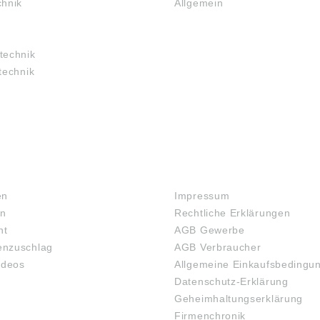
chnik
Allgemein
technik
technik
RECHTLICHES
en
Impressum
en
Rechtliche Erklärungen
ht
AGB Gewerbe
nzuschlag
AGB Verbraucher
ideos
Allgemeine Einkaufsbedingu
Datenschutz-Erklärung
Geheimhaltungserklärung
Firmenchronik