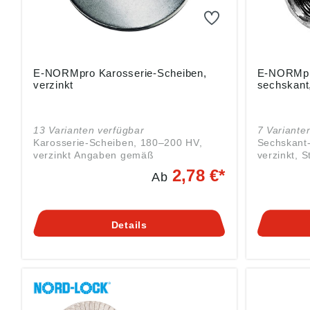
E-NORMpro Karosserie-Scheiben,
E-NORMpr
verzinkt
sechskant,
13 Varianten verfügbar
7 Variante
Karosserie-Scheiben, 180–200 HV,
Sechskant
verzinkt Angaben gemäß
verzinkt, Stahl 4.8
Produktsicherheitsverordnung ((EU)
Produktsic
2,78 €*
Ab
2023/998): Einkaufsbüro Deutscher
2023/998):
Eisenhändler GmbH, EDE Platz 1,
Eisenhändl
42389 Wuppertal, DE,
42389 Wup
webkontakt@ede.de
webkontak
Details