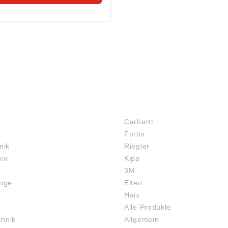
MARKENSHOPS
Carhartt
z
Fortis
nik
Riegler
nik
Kipp
3M
inge
Elten
Haix
Alle Produkte
chnik
Allgemein