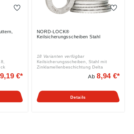
ttern,
NORD-LOCK®
Keilsicherungsscheiben Stahl
18 Varianten verfügbar
.8,
Keilsicherungsscheiben, Stahl mit
ück
Zinklamellenbeschichtung Delta
Protect® • Nach DIN 25201 • Stahl EN
9,19 €*
8,94 €*
Ab
g ((EU)
1.7182 oder gleichwertig,
utscher
durchgehärtet • Schraubverbindung
tz 1,
wird durch Klemmkraft anstatt durch
Reibung gesichert • Innenseite mit
Details
Keilfläche, Außenseite mit Radialrippen
• Paarweiser Einsatz • Ausführung sp:
vergrößerter Außendurchmesser zur
Erhöhung der Auflagefläche
(empfohlen für den Einsatz bei
Langlöchern oder auf weichen
Materialien wie Aluminium) Angaben