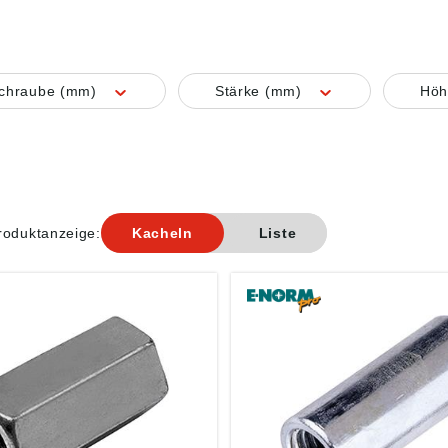
Schraube (mm)
Stärke (mm)
Höh
roduktanzeige:
Kacheln
Liste