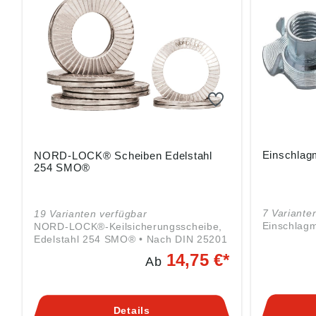
Einschlagm
NORD-LOCK® Scheiben Edelstahl
254 SMO®
7 Variante
19 Varianten verfügbar
Einschlagm
NORD-LOCK®-Keilsicherungsscheibe,
Edelstahl 254 SMO® • Nach DIN 25201
• EN 1.4547 oder gleichwertig,
14,75 €*
Ab
oberflächengehärtet • 254 SMO® –
leistungsstarker Edelstahl mit größerer
mechanischer Festigkeit und
Korrosionsbeständigkeit als die
Details
meisten austenitischen, rostfreien