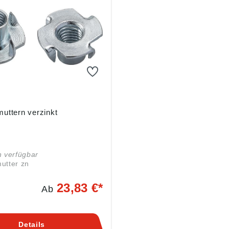
uttern verzinkt
n verfügbar
utter zn
23,83 €*
Ab
Details