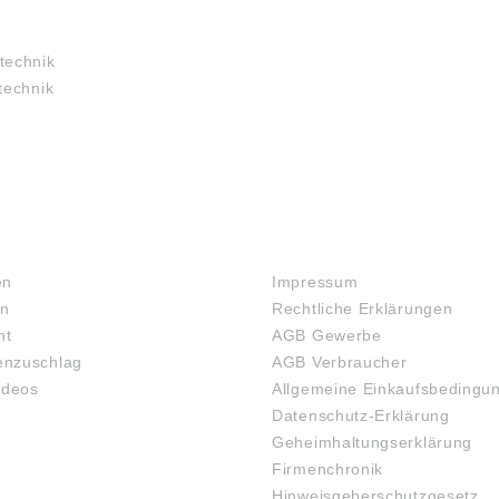
technik
technik
RECHTLICHES
en
Impressum
en
Rechtliche Erklärungen
ht
AGB Gewerbe
nzuschlag
AGB Verbraucher
ideos
Allgemeine Einkaufsbedingu
Datenschutz-Erklärung
Geheimhaltungserklärung
Firmenchronik
Hinweisgeberschutzgesetz