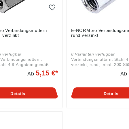
o Verbindungsmuttern
E-NORMpro Verbindungsmu
 verzinkt
rund verzinkt
n verfügbar
8 Varianten verfügbar
-Verbindungsmuttern,
Verbindungsmuttern, Stahl 4
 Angaben gemäß
verzinkt, rund, Inhalt 200 St
herheitsverordnung ((EU)
Angaben gemäß
5,15 €*
Ab
Ab
 Einkaufsbüro Deutscher
Produktsicherheitsverordnun
er GmbH, EDE Platz 1,
2023/998): Einkaufsbüro De
pertal, DE,
Eisenhändler GmbH, EDE Pla
t@ede.de
42389 Wuppertal, DE,
Details
Details
webkontakt@ede.de