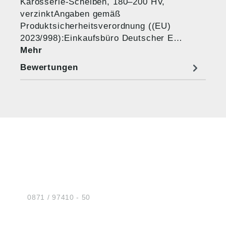
Karosserie-Scheiben, 180–200 HV,
verzinktAngaben gemäß
Produktsicherheitsverordnung ((EU)
2023/998):Einkaufsbüro Deutscher E…
Mehr
Bewertungen
HUG® Technik und
Sicherheit GmbH
Am Industriegleis 7
D-84030 Ergolding
Tel.:
0871 / 97410 - 50
BERATUNG