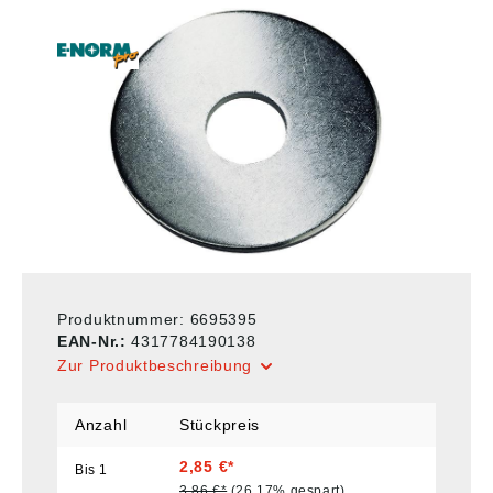
Produktnummer:
6695395
EAN-Nr.:
4317784190138
Zur Produktbeschreibung
Anzahl
Stückpreis
2,85 €*
Bis
1
3,86 €*
(26.17% gespart)