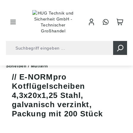
inhalt springen
Shop
Befestigungstechnik
Artikel ohne Norm
Scheiben / Muttern
E-NORMpro
Kotflügelscheiben
4,3x20x1,25 Stahl,
galvanisch verzinkt,
Packung mit 200 Stück