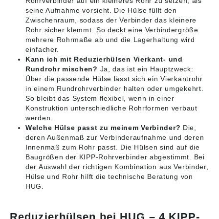
Rohrverbinder auf ein kleineres Rohr zu setzen, als
seine Aufnahme vorsieht. Die Hülse füllt den
Zwischenraum, sodass der Verbinder das kleinere
Rohr sicher klemmt. So deckt eine Verbindergröße
mehrere Rohrmaße ab und die Lagerhaltung wird
einfacher.
Kann ich mit Reduzierhülsen Vierkant- und
Rundrohr mischen?
Ja, das ist ein Hauptzweck:
Über die passende Hülse lässt sich ein Vierkantrohr
in einem Rundrohrverbinder halten oder umgekehrt.
So bleibt das System flexibel, wenn in einer
Konstruktion unterschiedliche Rohrformen verbaut
werden.
Welche Hülse passt zu meinem Verbinder?
Die,
deren Außenmaß zur Verbinderaufnahme und deren
Innenmaß zum Rohr passt. Die Hülsen sind auf die
Baugrößen der KIPP-Rohrverbinder abgestimmt. Bei
der Auswahl der richtigen Kombination aus Verbinder,
Hülse und Rohr hilft die technische Beratung von
HUG.
Reduzierhülsen bei HUG – 4 KIPP-