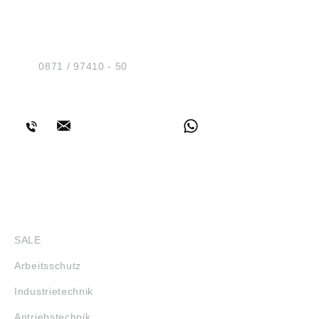
HUG® Technik und
Sicherheit GmbH
Am Industriegleis 7
D-84030 Ergolding
Tel.:
0871 / 97410 - 50
BERATUNG
SHOP
SALE
Arbeitsschutz
Industrietechnik
Antriebstechnik