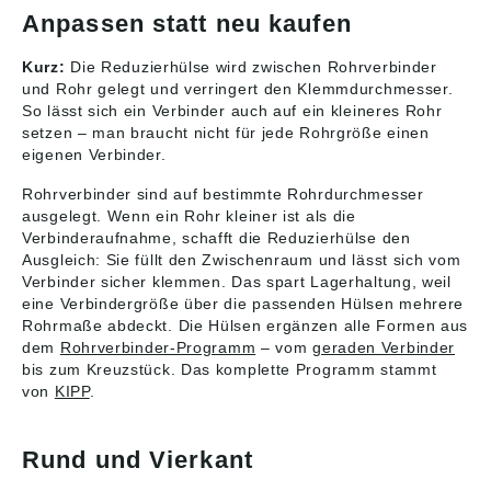
2023/998): Heinrich
Anpassen statt neu kaufen
Kipp Werk GmbH &
Co.KG, Heubergstr. 2,
Kurz:
Die Reduzierhülse wird zwischen Rohrverbinder
72172 Sulz am
und Rohr gelegt und verringert den Klemmdurchmesser.
Neckar, Deutschland,
So lässt sich ein Verbinder auch auf ein kleineres Rohr
E-Mail: info@kipp.com
setzen – man braucht nicht für jede Rohrgröße einen
eigenen Verbinder.
Rohrverbinder sind auf bestimmte Rohrdurchmesser
ausgelegt. Wenn ein Rohr kleiner ist als die
Verbinderaufnahme, schafft die Reduzierhülse den
Ausgleich: Sie füllt den Zwischenraum und lässt sich vom
Verbinder sicher klemmen. Das spart Lagerhaltung, weil
eine Verbindergröße über die passenden Hülsen mehrere
Rohrmaße abdeckt. Die Hülsen ergänzen alle Formen aus
dem
Rohrverbinder-Programm
– vom
geraden Verbinder
bis zum Kreuzstück. Das komplette Programm stammt
von
KIPP
.
Rund und Vierkant