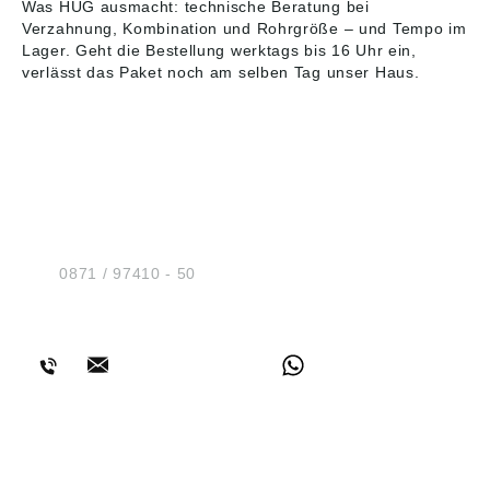
Was HUG ausmacht: technische Beratung bei
Verzahnung, Kombination und Rohrgröße – und Tempo im
Lager. Geht die Bestellung werktags bis 16 Uhr ein,
verlässt das Paket noch am selben Tag unser Haus.
HUG® Technik und
Sicherheit GmbH
Am Industriegleis 7
D-84030 Ergolding
Tel.:
0871 / 97410 - 50
BERATUNG