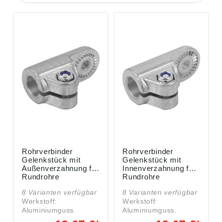
Rohrverbinder
Rohrverbinder
Gelenkstück mit
Gelenkstück mit
Außenverzahnung für
Innenverzahnung für
Rundrohre
Rundrohre
Aluminium, Komp:
Aluminium, Komp:
8 Varianten verfügbar
8 Varianten verfügbar
Stahl verzinkt -
Stahl verzinkt -
Werkstoff:
Werkstoff:
K0485
K0484
Aluminiumguss.
Aluminiumguss.
Klemmschraube mit
Klemmschraube mit