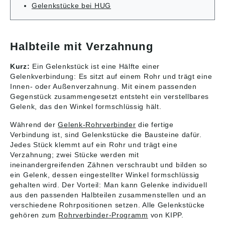
Gelenkstücke bei HUG
werden. Die
werden. Die
Neckar, Deutschland,
Produktsicherheitsver
Basisgröße für
Basisgröße für
E-Mail: info@kipp.com
ordnung ((EU)
Rundrohre beträgt
Rundrohre beträgt
2023/998): Heinrich
Ø18 mm bzw. Ø30
Ø18 mm bzw. Ø30
Kipp Werk GmbH &
mm. Sollen kleinere
mm. Sollen kleinere
Co.KG, Heubergstr. 2,
Halbteile mit Verzahnung
Rohre geklemmt oder
Rohre geklemmt oder
72172 Sulz am
von Rund- auf
von Rund- auf
Neckar, Deutschland,
Kurz:
Ein Gelenkstück ist eine Hälfte einer
Vierkantrohr
Vierkantrohr
E-Mail: info@kipp.com
Gelenkverbindung: Es sitzt auf einem Rohr und trägt eine
umgestellt werden, so
umgestellt werden, so
Innen- oder Außenverzahnung. Mit einem passenden
kann durch
kann durch
Gegenstück zusammengesetzt entsteht ein verstellbares
Reduzierhülsen
Reduzierhülsen
K0492 das
K0492 das
Gelenk, das den Winkel formschlüssig hält.
Entsprechende
Entsprechende
angepasst werden.
angepasst werden.
Während der
Gelenk-Rohrverbinder
die fertige
Auf Anfrage:
Auf Anfrage:
Verbindung ist, sind Gelenkstücke die Bausteine dafür.
Kunststoffklemmhebel
Kunststoffklemmhebel
Jedes Stück klemmt auf ein Rohr und trägt eine
zur Befestigung.
zur Befestigung.
Verzahnung; zwei Stücke werden mit
Zubehör: -
Zubehör: -
ineinandergreifenden Zähnen verschraubt und bilden so
Reduzierhülsen
Reduzierhülsen
ein Gelenk, dessen eingestellter Winkel formschlüssig
K0492 - Rund- und
K0492 - Rund- und
gehalten wird. Der Vorteil: Man kann Gelenke individuell
Vierkantrohre K0493
Vierkantrohre K0493
aus den passenden Halbteilen zusammenstellen und an
M: 45 H: 5,9 G: 26,5
N: 5,7 H: 27,5 G: 25
verschiedene Rohrpositionen setzen. Alle Gelenkstücke
Gewicht ca. kg : 0,028
Gewicht ca. kg : 0,029
T: M6-DIN 985 S:
A: 18 T: M6-DIN 985
gehören zum
Rohrverbinder-Programm
von KIPP.
M6x18 R: 34 P: 21 L:
S: M6x18 P: 21 L: