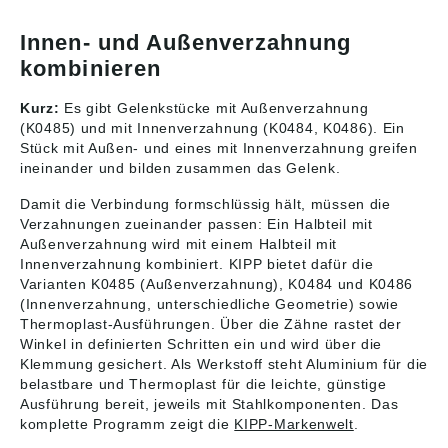
57,5 K: 30 F: 7,5 E:
61,5 K: 14 F: 25 E: 30
25 D: 6,1 C: 9,9
D: 6,1 C: 9,7 Angaben
Innen- und Außenverzahnung
Angaben gemäß
gemäß
kombinieren
Produktsicherheitsver
Produktsicherheitsver
ordnung ((EU)
ordnung ((EU)
2023/998): Heinrich
2023/998): Heinrich
Kurz:
Es gibt Gelenkstücke mit Außenverzahnung
Kipp Werk GmbH &
Kipp Werk GmbH &
(K0485) und mit Innenverzahnung (K0484, K0486). Ein
Co.KG, Heubergstr. 2,
Co.KG, Heubergstr. 2,
Stück mit Außen- und eines mit Innenverzahnung greifen
72172 Sulz am
72172 Sulz am
ineinander und bilden zusammen das Gelenk.
Neckar, Deutschland,
Neckar, Deutschland,
E-Mail: info@kipp.com
E-Mail: info@kipp.com
Damit die Verbindung formschlüssig hält, müssen die
Verzahnungen zueinander passen: Ein Halbteil mit
Außenverzahnung wird mit einem Halbteil mit
Innenverzahnung kombiniert. KIPP bietet dafür die
Varianten K0485 (Außenverzahnung), K0484 und K0486
(Innenverzahnung, unterschiedliche Geometrie) sowie
Thermoplast-Ausführungen. Über die Zähne rastet der
Winkel in definierten Schritten ein und wird über die
Klemmung gesichert. Als Werkstoff steht Aluminium für die
belastbare und Thermoplast für die leichte, günstige
Ausführung bereit, jeweils mit Stahlkomponenten. Das
komplette Programm zeigt die
KIPP-Markenwelt
.