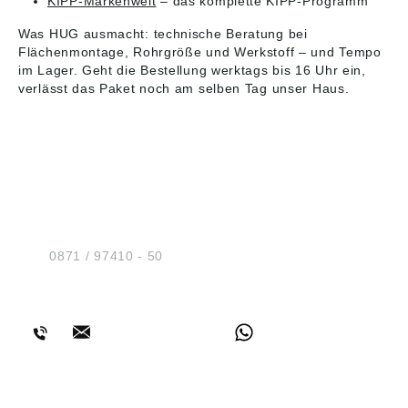
KIPP-Markenwelt
– das komplette KIPP-Programm
Was HUG ausmacht: technische Beratung bei
Flächenmontage, Rohrgröße und Werkstoff – und Tempo
im Lager. Geht die Bestellung werktags bis 16 Uhr ein,
verlässt das Paket noch am selben Tag unser Haus.
HUG® Technik und
Sicherheit GmbH
Am Industriegleis 7
D-84030 Ergolding
Tel.:
0871 / 97410 - 50
BERATUNG