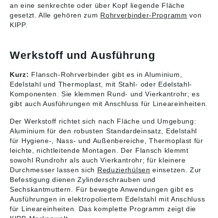
an eine senkrechte oder über Kopf liegende Fläche
72172 Sulz am
gesetzt. Alle gehören zum
Neckar, Deutschland,
Rohrverbinder-Programm
von
E-Mail: info@kipp.com
KIPP.
Werkstoff und Ausführung
Kurz:
Flansch-Rohrverbinder gibt es in Aluminium,
Edelstahl und Thermoplast, mit Stahl- oder Edelstahl-
Komponenten. Sie klemmen Rund- und Vierkantrohr; es
gibt auch Ausführungen mit Anschluss für Lineareinheiten.
Der Werkstoff richtet sich nach Fläche und Umgebung:
Aluminium für den robusten Standardeinsatz, Edelstahl
für Hygiene-, Nass- und Außenbereiche, Thermoplast für
leichte, nichtleitende Montagen. Der Flansch klemmt
sowohl Rundrohr als auch Vierkantrohr; für kleinere
Durchmesser lassen sich
Reduzierhülsen
einsetzen. Zur
Befestigung dienen Zylinderschrauben und
Sechskantmuttern. Für bewegte Anwendungen gibt es
Ausführungen in elektropoliertem Edelstahl mit Anschluss
für Lineareinheiten. Das komplette Programm zeigt die