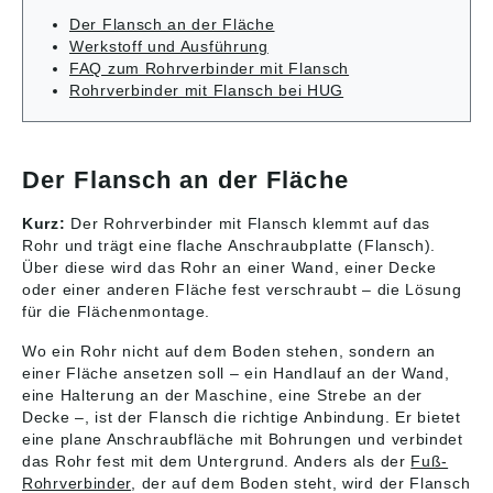
Vierkantrohr
Rundrohr umgestellt
Der Flansch an der Fläche
umgestellt werden, so
werden, so kann
Werkstoff und Ausführung
kann durch
durch Reduzierhülsen
FAQ zum Rohrverbinder mit Flansch
Reduzierhülsen
K0491 das
Rohrverbinder mit Flansch bei HUG
K0492 das
Entsprechende
Entsprechende
angepasst werden.
angepasst werden.
Auf Anfrage:
Auf Anfrage:
Kunststoffklemmhebel
Kunststoffklemmhebel
zur Befestigung.
Der Flansch an der Fläche
zur Befestigung.
Zubehör: -
Zubehör: -
Reduzierhülsen
Kurz:
Der Rohrverbinder mit Flansch klemmt auf das
Reduzierhülsen
K0491 - Rund- und
Rohr und trägt eine flache Anschraubplatte (Flansch).
K0492 - Rund- und
Vierkantrohre K0493
Über diese wird das Rohr an einer Wand, einer Decke
Vierkantrohre K0493
A: 30 Gewicht ca. kg :
oder einer anderen Fläche fest verschraubt – die Lösung
N: 5 M: 50 H: 40 G:
0,125 Angaben
35 Gewicht ca. kg :
gemäß
für die Flächenmontage.
0,030 S: M6x18 P: 21
Produktsicherheitsver
L: 39,5 K: 32 F: 30,5
ordnung ((EU)
Wo ein Rohr nicht auf dem Boden stehen, sondern an
E: 30 D: 25 C: 18 B:
2023/998): Heinrich
einer Fläche ansetzen soll – ein Handlauf an der Wand,
5,3 Angaben gemäß
Kipp Werk GmbH &
eine Halterung an der Maschine, eine Strebe an der
Produktsicherheitsver
Co.KG, Heubergstr. 2,
Decke –, ist der Flansch die richtige Anbindung. Er bietet
ordnung ((EU)
72172 Sulz am
eine plane Anschraubfläche mit Bohrungen und verbindet
2023/998): Heinrich
Neckar, Deutschland,
das Rohr fest mit dem Untergrund. Anders als der
Fuß-
Kipp Werk GmbH &
E-Mail: info@kipp.com
Rohrverbinder
, der auf dem Boden steht, wird der Flansch
Co.KG, Heubergstr. 2,