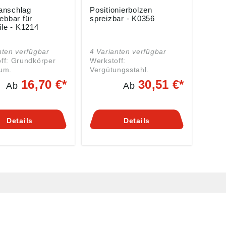
nschlag
Positionierbolzen
ebbar für
spreizbar - K0356
ile - K1214
nten verfügbar
4 Varianten verfügbar
ff: Grundkörper
Werkstoff:
um.
Vergütungsstahl.
omponenten Stahl.
Ausführung: vergütet und
16,70 €*
30,51 €*
Ab
Ab
toffkomponenten
brüniert.
Passdurchmesser und
rper natur
Führungsflächen sind
.
geschliffen. Hinweis: Mit
Details
Details
komponenten blau
Hilfe der Positionierbolzen
nweis:
spreizbar können z.B.
ebbarer Anschlag
Rasterplatten auf
filsysteme Typ B,
Maschinentischen mit T-
nd T-Nuten nach
Nuten positioniert werden
0. Klemmung
(siehe Abbildung). Die zu
 durch Drehen am
positionierenden Platten
iff. Gefederter
müssen zwei auf den
ebolzen sorgt beim
spreizbaren Schaft
es Anschlags für
abgestimmte Bohrungen
 Verschiebbarkeit
aufweisen. Die
erkanten des
Spreizschraube hat einen