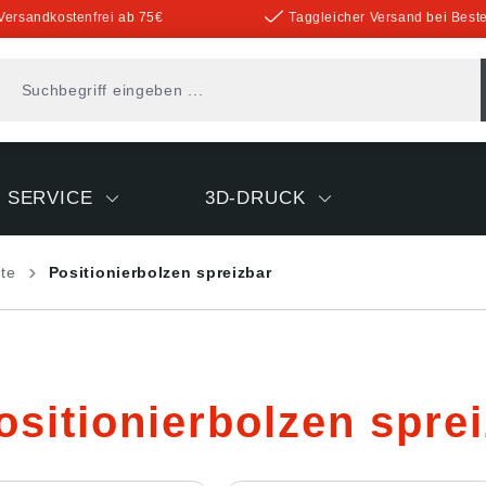
Versandkostenfrei ab 75€
Taggleicher Versand bei Beste
SERVICE
3D-DRUCK
nte
Positionierbolzen spreizbar
ositionierbolzen spre