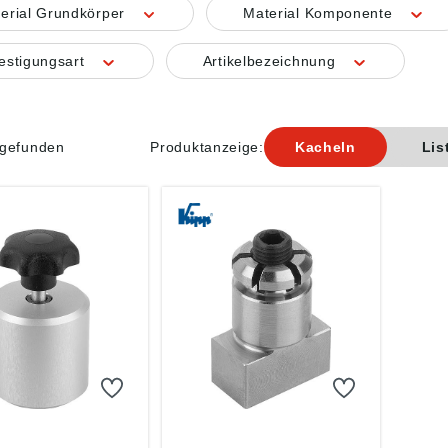
erial Grundkörper
Material Komponente
estigungsart
Artikelbezeichnung
l gefunden
Produktanzeige:
Kacheln
Lis