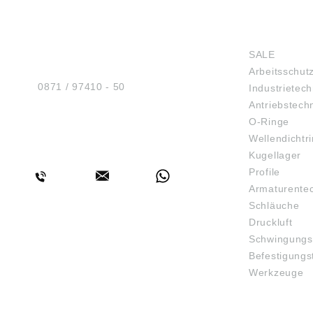
Nutensteins.
K1023.
HUG® Technik und
SHOP
K1024.
Sicherheit GmbH
K1026.
SALE
Am Industriegleis 7
K0377.
Arbeitsschut
D-84030 Ergolding
K0377.
K0377.206 D: 4
Tel.:
0871 / 97410 - 50
Industrietech
D2: 32 
Antriebstech
RoHS: j
O-Ringe
verstell
Befesti
Wellendichtr
BERATUNG
Außeng
Kugellager
Kompon
Profile
passivi
Grundkö
Armaturente
eloxiert K1214.06404
Schläuche
Angabe
Druckluft
Produkt
ung ((E
Schwingungs
Heinri
Befestigungs
& Co.KG
Werkzeuge
72172 S
Deutsch
info@k