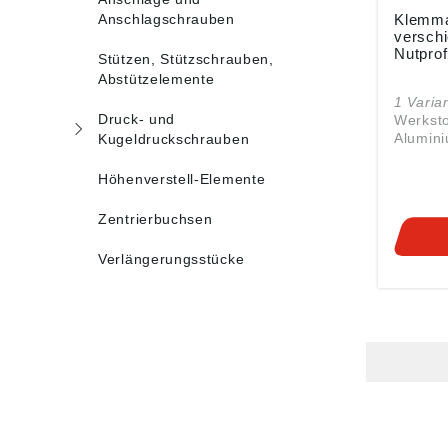
Anschlagschrauben
Klemma
verschi
Nutprof
Stützen, Stützschrauben,
Abstützelemente
1 Varia
Druck- und
Werksto
Alumini
Kugeldruckschrauben
Metallk
Kunsts
Höhenverstell-Elemente
PA6. Ausführung:
Grundkö
Zentrierbuchsen
eloxiert
Metall
Verlängerungsstücke
passiviert. Hi
Verschi
für Pro
Typ I u
DIN 65
erfolgt
Sterngr
Gewind
Lösen d
leichte
ohne V