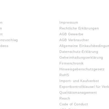
RECHTLICHES
en
Impressum
en
Rechtliche Erklärungen
ht
AGB Gewerbe
nzuschlag
AGB Verbraucher
ideos
Allgemeine Einkaufsbedingu
Datenschutz-Erklärung
Geheimhaltungserklärung
Firmenchronik
Hinweisgeberschutzgesetz
RoHS
Import- und Kaufverbot
Exportkontrollklausel für Ver
Qualitätsmanagement
Reach
Code of Conduct