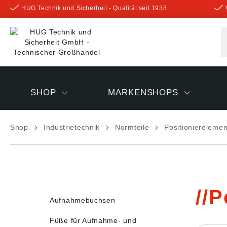
HUG Technik und Sicherheit - Qualität seit 1938
inhalt springen
SHOP
MARKENSHOPS
Shop
Industrietechnik
Normteile
Positioniereleme
P
Aufnahmebuchsen
Füße für Aufnahme- und