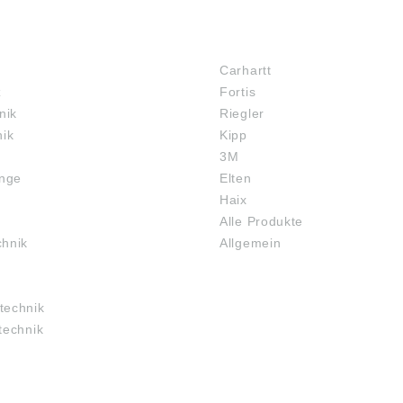
 Zubehör:
durchgängigen
0806 K1024.0606
Innensechskant und kann
MARKENSHOPS
0806 K1025.0806
somit von zwei Seiten
1006 K1027.1006
bedient werden. D: 16 B:
Carhartt
06 K0377.061
10 Gewicht ca. kg: 0,04
z
Fortis
806 K0377.2061
B1: 20 Empfohlener
0 D1: M6
Durchmesser: 16,01 ±0,01
nik
Riegler
H: 60 H1: 40 L: 7
Angaben gemäß
nik
Kipp
a Ausführung:
Produktsicherheitsverordn
3M
bar
ung ((EU) 2023/998):
gungsart:
Heinrich Kipp Werk GmbH
inge
Elten
ewinde Farbe
& Co.KG, Heubergstr. 2,
Haix
ente: blau
72172 Sulz am Neckar,
Alle Produkte
ert Farbe
Deutschland, E-Mail:
rper: natur
info@kipp.com
chnik
Allgemein
0
n gemäß
sicherheitsverordn
U) 2023/998):
technik
ch Kipp Werk GmbH
technik
, Heubergstr. 2,
ulz am Neckar,
land, E-Mail:
ipp.com