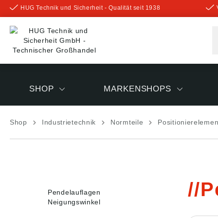
HUG Technik und Sicherheit - Qualität seit 1938
inhalt springen
SHOP
MARKENSHOPS
Shop
Industrietechnik
Normteile
Positioniereleme
P
Pendelauflagen
Neigungswinkel