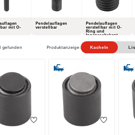
auflagen
Pendelauflagen
Pendelauflagen
lbar mit O-
verstellbar
verstellbar mit O-
Ring und
Innensechskant
el gefunden
Produktanzeige:
Kacheln
Li