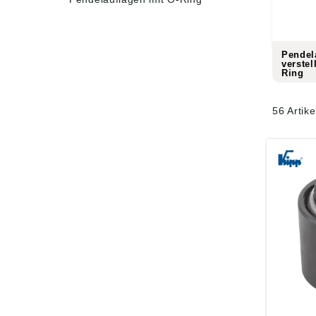
Pendel
verstel
Ring
56 Artik