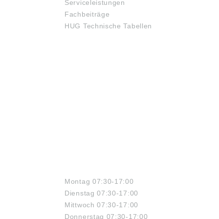
nt-Partikel hohe
erlaubt hohe Haltekräfte
Serviceleistungen
kräfte auf eine sehr
und lässt Luft entweichen,
Fachbeiträge
e Fläche mit
so dass keine
HUG Technische Tabellen
aler
Saugwirkung zwischen der
trächtigung der
Kontaktfläche und der
läche. Die Diamant-
Pendelauflage entsteht.
läche bietet eine
Vorteile: Der eingebaute
orragende
O-Ring hält die Kugel und
hleißfestigkeit.
verhindert das Eindringen
ile: Der eingebaute
von Schmutz und
g hält die Kugel und
Fremdteilchen. Dadurch
ndert das Eindringen
wird eine gleichmäßige
Schmutz und
Bewegung gewährleistet.
dteilchen. Dadurch
D1: 17 D2: 16 D3: M6 L:
eine gleichmäßige
23 Kugel-Ø: 13 L1: 7,5
gung gewährleistet.
Gewicht ca. g: 32 L3: 5 W:
 M8 L:
28 Gewicht ca. kg : 0,032
Angaben gemäß
bei statischer
Produktsicherheitsverordn
ÖFFNUNGSZEITEN
ng): 38,6 L1: 8,5
ung ((EU) 2023/998):
 ca. g: 45 L3: 4 W:
Heinrich Kipp Werk GmbH
Montag 07:30-17:00
& Co.KG, Heubergstr. 2,
Dienstag 07:30-17:00
 0,045 Angaben
72172 Sulz am Neckar,
äß
Deutschland, E-Mail:
Mittwoch 07:30-17:00
ktsicherheitsverordn
info@kipp.com
Donnerstag 07:30-17:00