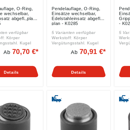
uflage, O-Ring,
Pendelauflage, O-Ring,
Pend
e wechselbar,
Einsätze wechselbar,
Eins
nsatz abgefl.,plan
Edelstahleinsatz abgefl.,
Gripp
5
plan - K0285
- K0
nten verfügbar
5 Varianten verfügbar
5 Var
ff: Körper
Werkstoff: Körper
Werks
ngsstahl. Kugel
Vergütungsstahl. Kugel
Vergü
nd
rost- und
rost-
70,70 €*
70,91 €*
Ab
Ab
ständiger Stahl.
säurebeständiger Stahl.
säure
 C
Einsatz: Form E Edelstahl.
Einsatz: 
gstahl.
Ausführung: Körper
Werk
ung: Körper
vergütet und brüniert.
Ausfü
Details
Details
t und brüniert.
Kugel gehärtet und blank.
vergü
ehärtet und blank.
Einsatz: Form E gehärtet,
Kugel
tet
blank. Hinweis: Die
Einsatz: Form F
Hinweis: Die
Pendelauflagen werden
und brünie
auflagen werden
zum Stützen und Spannen
Pend
ützen und Spannen
von unbearbeiteten und
zum 
earbeiteten und
bearbeiteten Werkstücken
von u
teten Werkstücken
verwendet. Darüber
bear
et. Darüber
hinaus dienen sie als
verw
dienen sie als
Anschläge, Auflagen und
hinau
ge, Auflagen und
Druckstücke im
Ansch