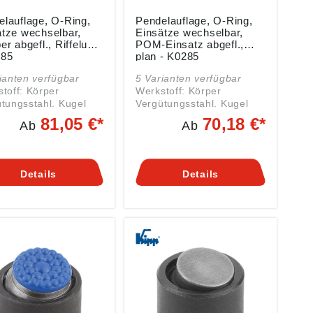
elauflage, O-Ring,
Pendelauflage, O-Ring,
ätze wechselbar,
Einsätze wechselbar,
er abgefl., Riffelung
POM-Einsatz abgefl.,
285
plan - K0285
ianten verfügbar
5 Varianten verfügbar
toff: Körper
Werkstoff: Körper
tungsstahl. Kugel
Vergütungsstahl. Kugel
 und
rost- und
81,05 €*
70,18 €*
Ab
Ab
beständiger Stahl.
säurebeständiger Stahl.
Form F
Einsatz: Form K POM.
zeugstahl.
Ausführung: Körper
hrung: Körper
vergütet und brüniert.
Details
Details
tet und brüniert.
Kugel gehärtet und blank.
 gehärtet und blank.
Einsatz: Form K weiß.
 gehärtet
Hinweis: Die
rt. Hinweis: Die
Pendelauflagen werden
elauflagen werden
zum Stützen und Spannen
Stützen und Spannen
von unbearbeiteten und
nbearbeiteten und
bearbeiteten Werkstücken
beiteten Werkstücken
verwendet. Darüber
endet. Darüber
hinaus dienen sie als
s dienen sie als
Anschläge, Auflagen und
läge, Auflagen und
Druckstücke im