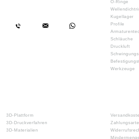
D3: M5 D2: 8,5 Angabe
O-Ringe
gemäß
Wellendichtr
BERATUNG
Produkt
Kugellager
ung ((E
Heinri
Profile
& Co.KG
Armaturente
72172 S
Schläuche
Deutsch
info@k
Druckluft
Schwingungs
Befestigungs
Werkzeuge
3D-DRUCK
FAQ
3D-Plattform
Versandkost
3D-Druckverfahren
Zahlungsart
3D-Materialien
Widerrufsrec
Mindermenge