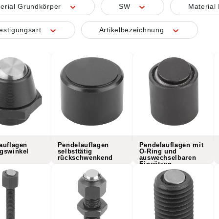
erial Grundkörper
SW
Materia
estigungsart
Artikelbezeichnung
auflagen
Pendelauflagen
Pendelauflagen mit
gswinkel
selbsttätig
O-Ring und
rückschwenkend
auswechselbaren
Einsätzen