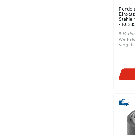
Pendela
Einsätz
Stahlei
- K028
5 Varia
Werksto
Vergütu
rost- u
säurebe
Einsatz: Form
Werkzeu
Ausführ
vergüte
Kugel g
Einsatz: Form C gehär
und brüniert. 
Pendel
zum St
von unb
bearbei
verwend
hinaus 
Anschlä