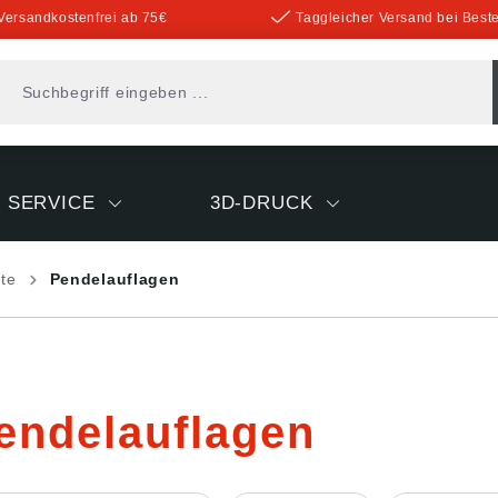
Versandkostenfrei ab 75€
Taggleicher Versand bei Beste
SERVICE
3D-DRUCK
nte
Pendelauflagen
endelauflagen