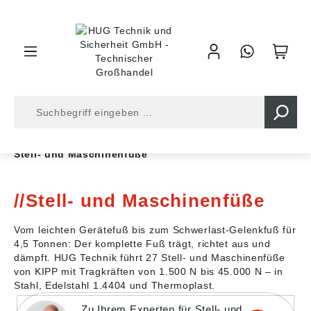
inhalt springen
Shop
Industrietechnik
Normteile
Stellfüße
Stell- und Maschinenfüße
Stell- und Maschinenfüße
Vom leichten Gerätefuß bis zum Schwerlast-Gelenkfuß für
4,5 Tonnen: Der komplette Fuß trägt, richtet aus und
dämpft. HUG Technik führt 27 Stell- und Maschinenfüße
von KIPP mit Tragkräften von 1.500 N bis 45.000 N – in
Stahl, Edelstahl 1.4404 und Thermoplast.
Zu Ihrem Experten für Stell- und