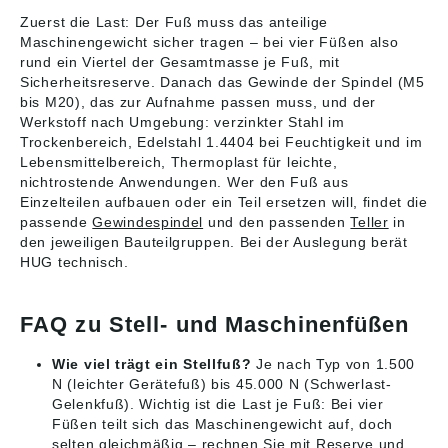
Neckar, Deutschland,
Neckar, Deutschland,
Zuerst die Last: Der Fuß muss das anteilige
E-Mail: info@kipp.com
E-Mail: info@kipp.com
Maschinengewicht sicher tragen – bei vier Füßen also
rund ein Viertel der Gesamtmasse je Fuß, mit
Sicherheitsreserve. Danach das Gewinde der Spindel (M5
bis M20), das zur Aufnahme passen muss, und der
Werkstoff nach Umgebung: verzinkter Stahl im
Trockenbereich, Edelstahl 1.4404 bei Feuchtigkeit und im
Lebensmittelbereich, Thermoplast für leichte,
nichtrostende Anwendungen. Wer den Fuß aus
Einzelteilen aufbauen oder ein Teil ersetzen will, findet die
passende
Gewindespindel
und den passenden
Teller
in
den jeweiligen Bauteilgruppen. Bei der Auslegung berät
HUG technisch.
FAQ zu Stell- und Maschinenfüßen
Wie viel trägt ein Stellfuß?
Je nach Typ von 1.500
N (leichter Gerätefuß) bis 45.000 N (Schwerlast-
Gelenkfuß). Wichtig ist die Last je Fuß: Bei vier
Füßen teilt sich das Maschinengewicht auf, doch
selten gleichmäßig – rechnen Sie mit Reserve und