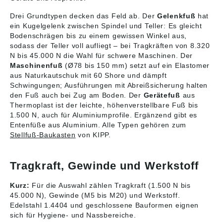
sich Maschinenfüße
sich Maschinenfüße
mit Abreißsicherung
mit Abreißsicherung
Drei Grundtypen decken das Feld ab. Der
Gelenkfuß
hat
an. Die angegebenen
an. Die angegebenen
ein Kugelgelenk zwischen Spindel und Teller: Es gleicht
Belastungsdaten sind
Belastungsdaten sind
Bodenschrägen bis zu einem gewissen Winkel aus,
Richtwerte für die
Richtwerte für die
sodass der Teller voll aufliegt – bei Tragkräften von 8.320
statische Belastung
statische Belastung
N bis 45.000 N die Wahl für schwere Maschinen. Der
bei einer Gummihärte
bei einer Gummihärte
Maschinenfuß
(Ø78 bis 150 mm) setzt auf ein Elastomer
von 60° Shore A. Auf
von 60° Shore A. Auf
aus Naturkautschuk mit 60 Shore und dämpft
Anfrage:
Anfrage:
Maschinenfüße mit
Maschinenfüße mit
Schwingungen; Ausführungen mit Abreißsicherung halten
Gummihärte 40° oder
Gummihärte 40° oder
den Fuß auch bei Zug am Boden. Der
Gerätefuß
aus
70° Shore A. A: 110
70° Shore A. L: 168
Thermoplast ist der leichte, höhenverstellbare Fuß bis
B: 78 D: 78 D1: M10
F1 (N): 8000 Gewicht
1.500 N, auch für Aluminiumprofile. Ergänzend gibt es
D2: 9 H: 30 L: 128 F1
ca. kg : 2,124
Entenfüße aus Aluminium. Alle Typen gehören zum
(N): 1800 Gewicht ca.
Ausführung : mit
Stellfuß-Baukasten
von KIPP.
kg : 0,249 Ausführung
Abreißsicherung H: 51
: ohne
D2: 12,5 D1: M16 A:
Abreißsicherung
132 D: 150 Angaben
Tragkraft, Gewinde und Werkstoff
Angaben gemäß
gemäß
Produktsicherheitsver
Produktsicherheitsver
ordnung ((EU)
ordnung ((EU)
Kurz:
Für die Auswahl zählen Tragkraft (1.500 N bis
2023/998): Heinrich
2023/998): Heinrich
45.000 N), Gewinde (M5 bis M20) und Werkstoff.
Kipp Werk GmbH &
Kipp Werk GmbH &
Edelstahl 1.4404 und geschlossene Bauformen eignen
Co.KG, Heubergstr. 2,
Co.KG, Heubergstr. 2,
sich für Hygiene- und Nassbereiche.
72172 Sulz am
72172 Sulz am