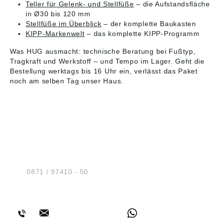
Teller für Gelenk- und Stellfüße
– die Aufstandsfläche
in Ø30 bis 120 mm
Stellfüße im Überblick
– der komplette Baukasten
KIPP-Markenwelt
– das komplette KIPP-Programm
Was HUG ausmacht: technische Beratung bei Fußtyp,
Tragkraft und Werkstoff – und Tempo im Lager. Geht die
Bestellung werktags bis 16 Uhr ein, verlässt das Paket
noch am selben Tag unser Haus.
HUG® Technik und
Sicherheit GmbH
Am Industriegleis 7
D-84030 Ergolding
Tel.:
0871 / 97410 - 50
BERATUNG