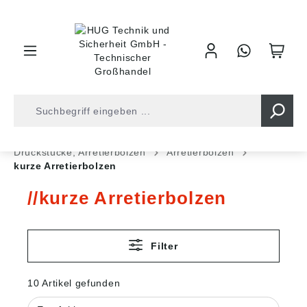
inhalt springen
Shop
Industrietechnik
Normteile
Druckstücke, Arretierbolzen
Arretierbolzen
kurze Arretierbolzen
kurze Arretierbolzen
Filter
10 Artikel gefunden