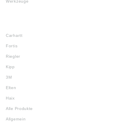
Werkzeuge
Zubehör:
2, 72172 Sulz am
Distanzringe K0665
Neckar, Deutschland,
D: 5 D1: M10x1 D2:
E-Mail:
21 H: 5 L: 34,5 L1: 8
info@kipp.com
L2: 7 SW1: 13 RoHS:
MARKENSHOPS
ja F x 30°: 1,3 Form:
CP Größe: 1
Carhartt
Ausführung: mit
Rastnut Farbe
Fortis
Komponente:
schwarzgrau RAL
Riegler
7021 Federkraft Ende
F2 ca. N: 12
Kipp
Federkraft Anfang F1
ca. N: 5 K1097.97105
3M
Angaben gemäß
Produktsicherheitsver
Elten
ordnung ((EU)
2023/998): Heinrich
Haix
Kipp Werk GmbH &
Co.KG, Heubergstr.
Alle Produkte
2, 72172 Sulz am
Neckar, Deutschland,
Allgemein
E-Mail:
info@kipp.com