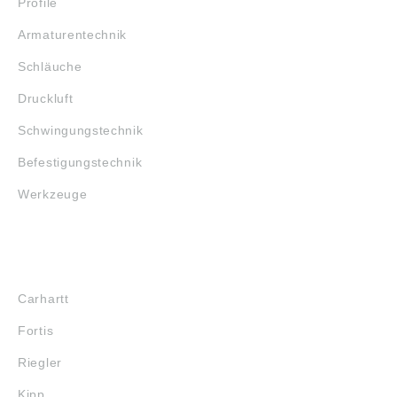
Profile
M10 D2: 21 ~L: 81
L1: 22 L3 min.: 24
Armaturentechnik
L4: 43 L5: 30,5 SW:
41 SW1: 36 SW2: 18
Schläuche
SW3: 12
Radialversatzausgleic
Druckluft
h X max.: 0,7
Zulässige Zug-und
Schwingungstechnik
Druckbelastung max.
kN: 6,5 Gewicht ca.
Befestigungstechnik
kg : 0,403 D1: 44
Angaben gemäß
Werkzeuge
Produktsicherheitsver
ordnung ((EU)
2023/998): Heinrich
Kipp Werk GmbH &
Co.KG, Heubergstr.
MARKENSHOPS
2, 72172 Sulz am
Neckar, Deutschland,
Carhartt
E-Mail:
info@kipp.com
Fortis
Riegler
Kipp