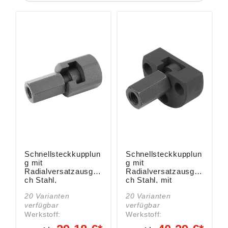
Schnellsteckkupplun
Schnellsteckkupplun
g mit
g mit
Radialversatzausglei
Radialversatzausglei
ch Stahl,
ch Stahl, mit
Außengewinde/Innen
Anschraubflansch -
20 Varianten
20 Varianten
gewinde - K0709
K0710
verfügbar
verfügbar
Werkstoff:
Werkstoff:
Kupplungsteil und
Kupplungsteil und