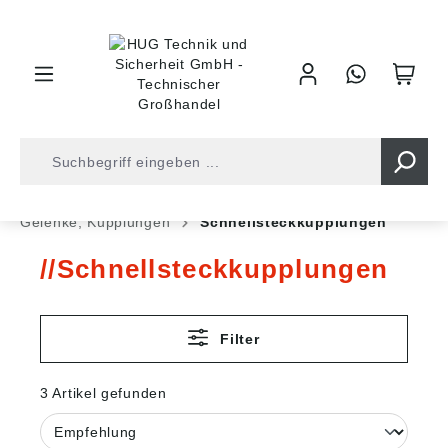
inhalt springen
Shop
Industrietechnik
Normteile
Gelenke, Kupplungen
Schnellsteckkupplungen
Schnellsteckkupplungen
Filter
3 Artikel gefunden