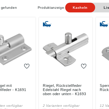
l gefunden
Produktanzeige:
Kacheln
Li
gel mit
Riegel, Rückstellfeder
Sperr
llfeder - K1691
Edelstahl Riegel nach
Rücks
oben oder unten - K1693
ten verfügbar
2 Varianten verfügbar
12 Va