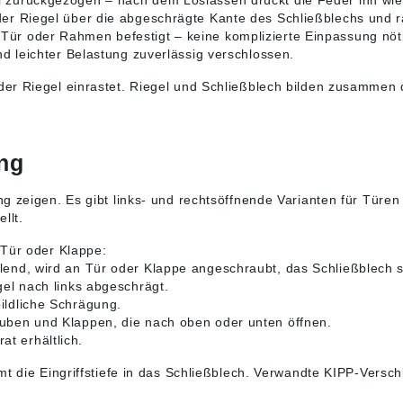
 zurückgezogen – nach dem Loslassen drückt die Feder ihn wiede
Hein
der Riegel über die abgeschrägte Kante des Schließblechs und r
& Co.
7217
Tür oder Rahmen befestigt – keine komplizierte Einpassung nöt
Deuts
nd leichter Belastung zuverlässig verschlossen.
info
er Riegel einrastet. Riegel und Schließblech bilden zusammen
ng
g zeigen. Es gibt links- und rechtsöffnende Varianten für Tür
llt.
 Tür oder Klappe:
llend, wird an Tür oder Klappe angeschraubt, das Schließblech 
gel nach links abgeschrägt.
ildliche Schrägung.
Hauben und Klappen, die nach oben oder unten öffnen.
t erhältlich.
t die Eingriffstiefe in das Schließblech. Verwandte KIPP-Versc