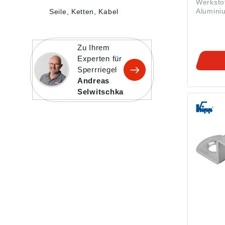
Werkstof
Alumini
Seile, Ketten, Kabel
Edelstahl. Hinweis: 
mit Rüc
einfach
Zu Ihrem
und Hau
werden. 
Experten für
zwei ve
Sperrriegel
Variante
Andreas
oder re
Selwitschka
erhältli
können i
Position
Durch di
Feder fä
immer i
Ausgang
Betätig
Verschi
wird der
offene S
die Tür 
Wird der
geöffnet
arretiert