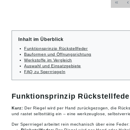
dass der
Stellung 
8 L2: 30 D1: M12 Gewicht
ca. kg : 0,02
Ende F2
Federkr
N: 8 F x 30°: 1,8 B1: 3,6
B: 10,8 L3: 25 L: 46,8 D2:
Inhalt im Überblick
12 D: 6 Angaben gemäß
Produkt
Funktionsprinzip Rückstellfeder
ung ((E
Bauformen und Öffnungsrichtung
Heinric
Werkstoffe im Vergleich
& Co.KG
Auswahl und Einsatzgebiete
72172 S
FAQ zu Sperrriegeln
Deutschl
info@ki
Funktionsprinzip Rückstellfede
Kurz:
Der Riegel wird per Hand zurückgezogen, die Rückste
und rastet selbsttätig ein – eine werkzeuglose, selbstverr
Der Sperrriegel arbeitet rein mechanisch über eine Feder: