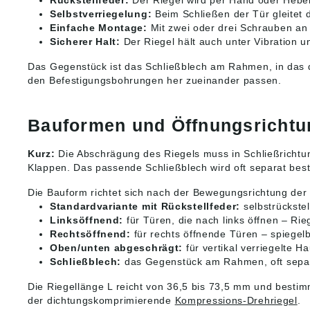
Rückstellfeder:
Der Riegel wird per Hand oder Hebel
Selbstverriegelung:
Beim Schließen der Tür gleitet 
Einfache Montage:
Mit zwei oder drei Schrauben an 
Sicherer Halt:
Der Riegel hält auch unter Vibration u
Das Gegenstück ist das Schließblech am Rahmen, in das d
den Befestigungsbohrungen her zueinander passen.
Bauformen und Öffnungsrichtu
Kurz:
Die Abschrägung des Riegels muss in Schließrichtun
Klappen. Das passende Schließblech wird oft separat beste
Die Bauform richtet sich nach der Bewegungsrichtung der
Standardvariante mit Rückstellfeder:
selbstrückste
Linksöffnend:
für Türen, die nach links öffnen – Rie
Rechtsöffnend:
für rechts öffnende Türen – spiegelb
Oben/unten abgeschrägt:
für vertikal verriegelte 
Schließblech:
das Gegenstück am Rahmen, oft separa
Die Riegellänge L reicht von 36,5 bis 73,5 mm und bestimm
der dichtungskomprimierende
Kompressions-Drehriegel
.