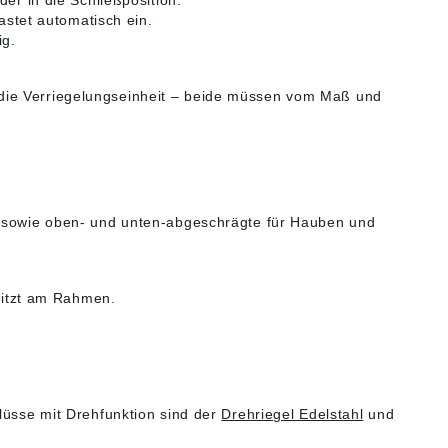
r in die Schließposition.
rich Kipp Werk GmbH
Anschlag mit einseitiger
astet automatisch ein.
KG, Heubergstr. 2,
Drehrichtung. Auf Anfrage:
2 Sulz am Neckar,
Sonderausführungen.
ig.
chland, E-Mail:
Zubehör: Haltestücke
@kipp.com
K0638. Positionierbuchsen
K1290, K1839, K1840.
 die Verriegelungseinheit – beide müssen vom Maß und
Angaben gemäß
Produktsicherheitsverordn
ung ((EU) 2023/998):
Heinrich Kipp Werk GmbH
& Co.KG, Heubergstr. 2,
72172 Sulz am Neckar,
Deutschland, E-Mail:
en sowie oben- und unten-abgeschrägte für Hauben und
info@kipp.com
sitzt am Rahmen.
hlüsse mit Drehfunktion sind der
Drehriegel Edelstahl
und