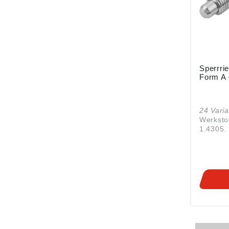
Sperrrie
Form A 
24 Vari
Werkstof
1.4305. Ausführung:
blank. Ar
geschlif
Hinweis:
werden 
der Arret
nicht vo
Durch D
um 180°
Arretier
Eine Ras