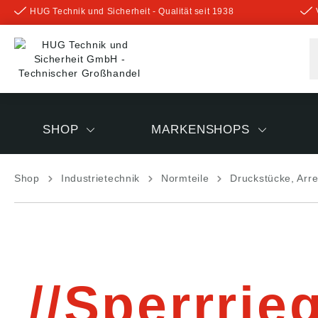
HUG Technik und Sicherheit - Qualität seit 1938
inhalt springen
SHOP
MARKENSHOPS
Shop
Industrietechnik
Normteile
Druckstücke, Arre
Sperrrie