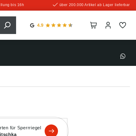
llung bis 16h
über 200.000 Artikel ab Lager lieferbar
ten für Sperrriegel
itschka