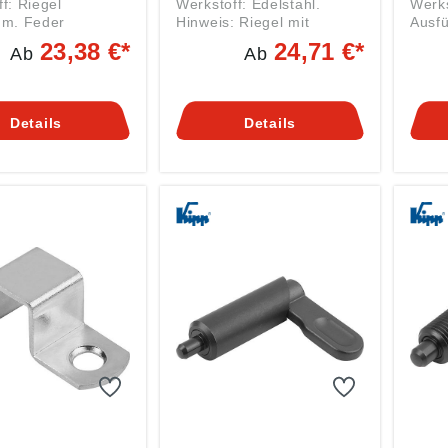
f: Riegel
Werkstoff: Edelstahl.
Werks
um. Feder
Hinweis: Riegel mit
Ausf
Riegel
Rückstellfeder können
verchromt. H
23,38 €*
24,71 €*
Ab
Ab
kstellfeder können
einfach an Türen, Klappen
mit R
 an Türen, Klappen
und Hauben angeschraubt
einfa
ben angeschraubt
werden. Die Riegel sind in
und 
Die Riegel sind in
zwei verschiedenen
werde
Details
Details
rschiedenen
Varianten nach oben oder
zwei
n für linksöffnende
nach unten abgeschrägt
Varia
chtsöffnende Türen
erhältlich. Die schräge
nach
ch. Die Riegel
Fläche ermöglicht das
erhäl
n geöffneter
Schließen oder Öffnen der
Fläch
 arretiert werden.
Anwendung ohne das
Schli
e integrierte
Betätigen des Riegels.
Anwe
hrt der Riegel
Durch die integrierte
Betät
n seine
Feder fährt der Riegel
Durch
sposition zurück.
immer in seine
Feder
ungsweise: Durch
Ausgangsposition zurück.
immer
eben des Hebels
Betätigungsweise: Durch
Ausga
 Riegel in die
Verschieben des Hebels
Betät
tellung gebracht,
wird der Riegel in die
Vers
lässt sich öffnen.
offene Stellung gebracht,
wird 
 Riegel in
die Tür lässt sich öffnen.
offen
er Position nicht
Das Verriegeln wird durch
die T
 fährt er
Zudrücken der Tür durch
Das V