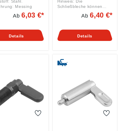
toff: Stahl.
Hinweis: Die
ührung: Messing
Schließbleche können
inweis: Riegel
einfach an die Anwendung
6,03 €*
6,40 €*
Ab
Ab
ückstellfeder können
angeschraubt werden.
ch an Türen, Klappen
Ausführung: mit
Hauben angeschraubt
Rückstellfeder C: 2,5 D:
n. Die Riegel sind in
6,2 D1: 14 L1: 12,5 RoHS:
Details
Details
 verschiedenen
ja K1692.2537 Angaben
nten nach oben oder
gemäß
 unten abgeschrägt
Produktsicherheitsverordn
tlich. Die schräge
ung ((EU) 2023/998):
e ermöglicht das
Heinrich Kipp Werk GmbH
eßen oder Öffnen der
& Co.KG, Heubergstr. 2,
ndung ohne das
72172 Sulz am Neckar,
igen des Riegels.
Deutschland, E-Mail:
 die integrierte
info@kipp.com
 fährt der Riegel
 in seine
ngsposition zurück.
igungsweise: Durch
chieben des Hebels
der Riegel in die
e Stellung gebracht,
ür lässt sich öffnen.
erriegeln wird durch