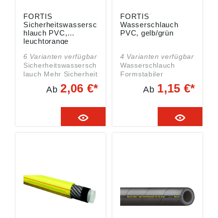
FORTIS
FORTIS
Sicherheitswassersc
Wasserschlauch
hlauch PVC,
PVC, gelb/grün
leuchtorange
6 Varianten verfügbar
4 Varianten verfügbar
Sicherheitswassersch
Wasserschlauch
lauch Mehr Sicherheit
Formstabiler
durch leuchtorange-
Wasserschlauch
2,06 €*
1,15 €*
Ab
Ab
fluoreszierenden
Eigenschaften: • Gute
Außenmantel
Flexibilität • Sehr
Eigenschaften: • 4-
gute
schichtiger Aufbau •
Druckbeständigkeit •
Leuchtorange-
Formstabil durch
fluoreszierendes
Kreuzgewebe • Ozon-
Außenmantel • Hohe
und UV-beständige
Druckbeständigkeit •
Schlauchdecke •
Formstabil durch
Hydrolyse- und
Kreuzgewebe •
mikrobenbeständig •
Abriebfeste und UV-
Phthalatfrei
beständige
Einsatzbereiche: •
Schlauchdecke •
Zur
Cadmiumfrei
Wasserversorgung
Einsatzbereiche: •
und