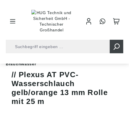
inhalt springen
Shop
Schläuche
Wasserschläuche
Brauchwasser
Plexus AT PVC-
Wasserschlauch
gelb/orange 13 mm Rolle
mit 25 m