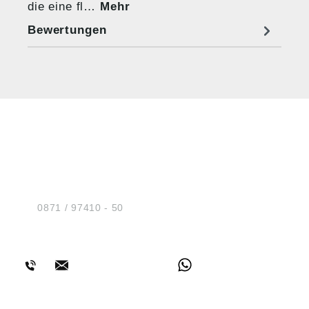
die eine fl…
Mehr
Bewertungen
HUG® Technik und
Sicherheit GmbH
Am Industriegleis 7
D-84030 Ergolding
Tel.:
0871 / 97410 - 50
BERATUNG