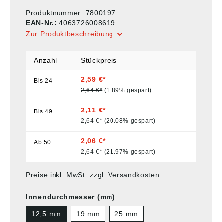
Produktnummer:
7800197
EAN-Nr.:
4063726008619
Zur Produktbeschreibung
Anzahl
Stückpreis
2,59 €*
Bis
24
2,64 €*
(1.89% gespart)
2,11 €*
Bis
49
2,64 €*
(20.08% gespart)
2,06 €*
Ab
50
2,64 €*
(21.97% gespart)
Preise inkl. MwSt. zzgl. Versandkosten
Innendurchmesser (mm)
12,5 mm
19 mm
25 mm