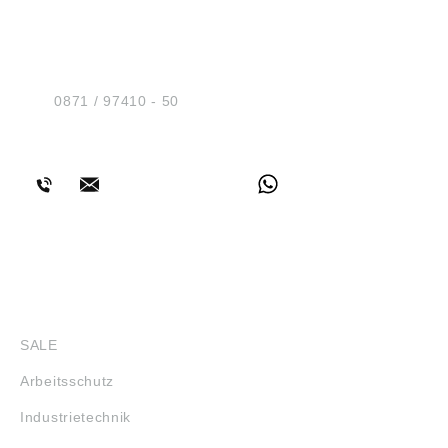
HUG® Technik und
Sicherheit GmbH
Am Industriegleis 7
D-84030 Ergolding
Tel.:
0871 / 97410 - 50
BERATUNG
SHOP
SALE
Arbeitsschutz
Industrietechnik