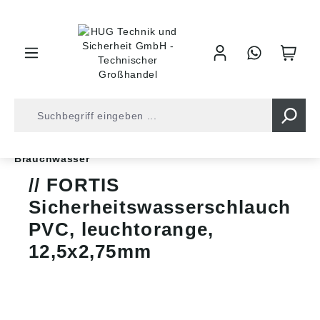
inhalt springen
Shop
Schläuche
Wasserschläuche
Brauchwasser
FORTIS
Sicherheitswasserschlauch
PVC, leuchtorange,
12,5x2,75mm