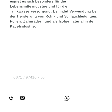
eignet es sich besonders für die
Lebensmittelindustrie und für die
Trinkwasserversorgung. Es findet Verwendung bei
der Herstellung von Rohr- und Schlauchleitungen,
Folien, Zahnrädern und als Isoliermaterial in der
Kabelindustrie.
HUG® Technik und
Sicherheit GmbH
Am Industriegleis 7
D-84030 Ergolding
Tel.:
0871 / 97410 - 50
BERATUNG