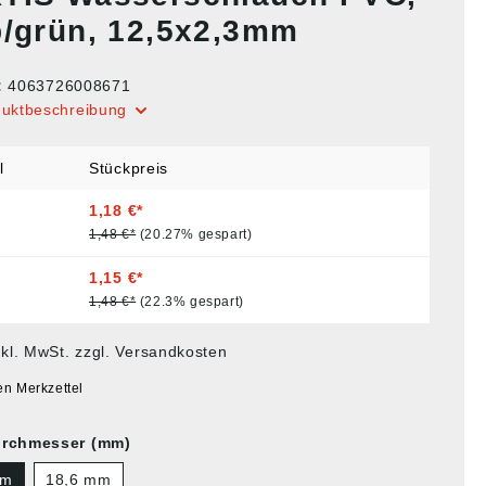
b/grün, 12,5x2,3mm
:
4063726008671
duktbeschreibung
l
Stückpreis
1,18 €*
1,48 €*
(20.27% gespart)
1,15 €*
1,48 €*
(22.3% gespart)
nkl. MwSt. zzgl. Versandkosten
en Merkzettel
urchmesser (mm)
mm
18,6 mm