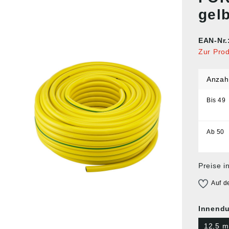
gel
EAN-Nr.
Zur Pro
Anzah
Bis
49
Ab
50
Preise i
Auf d
Innend
12,5 