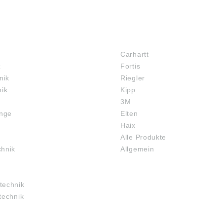
MARKENSHOPS
Carhartt
z
Fortis
nik
Riegler
nik
Kipp
3M
inge
Elten
Haix
Alle Produkte
chnik
Allgemein
technik
technik