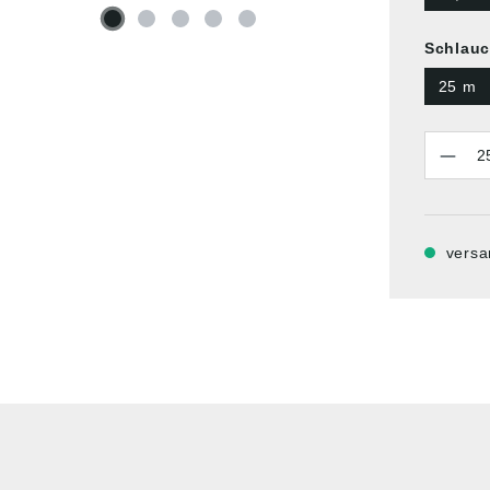
Schlauc
25 m
Anzahl
versa