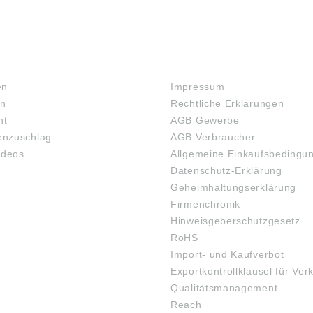
RECHTLICHES
en
Impressum
en
Rechtliche Erklärungen
ht
AGB Gewerbe
nzuschlag
AGB Verbraucher
ideos
Allgemeine Einkaufsbedingu
Datenschutz-Erklärung
Geheimhaltungserklärung
Firmenchronik
Hinweisgeberschutzgesetz
RoHS
Import- und Kaufverbot
Exportkontrollklausel für Ver
Qualitätsmanagement
Reach