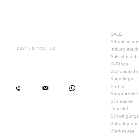
HUG® Technik und
SHOP
Sicherheit GmbH
SALE
Am Industriegleis 7
Arbeitsschut
D-84030 Ergolding
Tel.:
0871 / 97410 - 50
Industrietech
Antriebstech
O-Ringe
Wellendichtr
BERATUNG
Kugellager
Profile
Armaturente
Schläuche
Druckluft
Schwingungs
Befestigungs
Werkzeuge