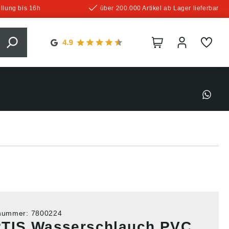
llung bis 16h
über 200.000 Artikel ab Lager lieferbar
tnummer:
7800224
TIS Wasserschlauch PVC,