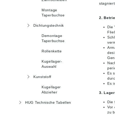
stagniert
Montage
Taperbuchse
2. Betri
Dichtungstechnik
Die 
Flie
Demontage
Schl
Taperbuchse
ver
Arma
Rollenkette
desi
Gene
Kugellager-
Nach
Auswahl
peri
Es s
Kunststoff
dur
Es i
Kugellager
Abzieher
3. Lage
Die
HUG Technische Tabellen
Vor 
zu 