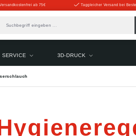
Versandkostenfrei ab 75€
Taggleicher Versand bei Beste
SERVICE
3D-DRUCK
serschlauch
Hygienerege