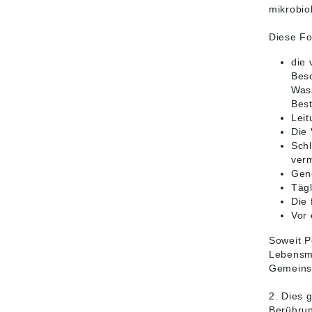
mikrobio
Diese Fo
die 
Bes
Wass
Best
Leit
Die 
Sch
ver
Gene
Tägl
Die
Vor 
Soweit P
Lebensmi
Gemeinsc
2. Dies 
Berührun