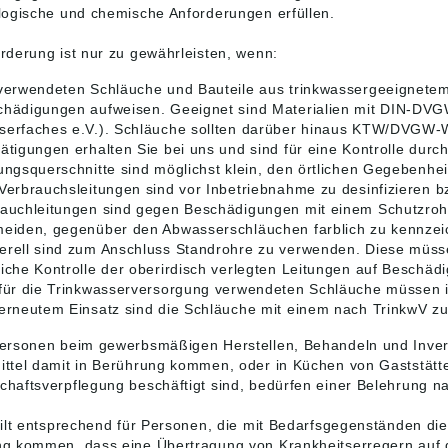
logische und chemische Anforderungen erfüllen.
rderung ist nur zu gewährleisten, wenn:
verwendeten Schläuche und Bauteile aus trinkwassergeeignetem
chädigungen aufweisen. Geeignet sind Materialien mit DIN-DVG
erfaches e.V.). Schläuche sollten darüber hinaus KTW/DVGW-W 
ätigungen erhalten Sie bei uns und sind für eine Kontrolle dur
ungsquerschnitte sind möglichst klein, den örtlichen Gegebenhe
Verbrauchsleitungen sind vor Inbetriebnahme zu desinfizieren b
lauchleitungen sind gegen Beschädigungen mit einem Schutzroh
meiden, gegenüber den Abwasserschläuchen farblich zu kennzei
rell sind zum Anschluss Standrohre zu verwenden. Diese müsse
iche Kontrolle der oberirdisch verlegten Leitungen auf Beschäd
 für die Trinkwasserversorgung verwendeten Schläuche müssen 
erneutem Einsatz sind die Schläuche mit einem nach TrinkwV z
ersonen beim gewerbsmäßigen Herstellen, Behandeln und Inverk
ttel damit in Berührung kommen, oder in Küchen von Gaststätte
haftsverpflegung beschäftigt sind, bedürfen einer Belehrung n
gilt entsprechend für Personen, die mit Bedarfsgegenständen die 
g kommen, dass eine Übertragung von Krankheitserregern auf die