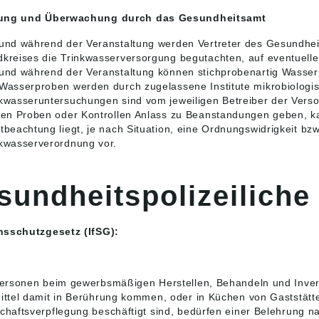
tung und Überwachung durch das Gesundheitsamt
und während der Veranstaltung werden Vertreter des Gesundhei
kreises die Trinkwasserversorgung begutachten, auf eventuelle
 und während der Veranstaltung können stichprobenartig Wass
Wasserproben werden durch zugelassene Institute mikrobiologis
kwasseruntersuchungen sind vom jeweiligen Betreiber der Vers
ten Proben oder Kontrollen Anlass zu Beanstandungen geben, ka
tbeachtung liegt, je nach Situation, eine Ordnungswidrigkeit b
kwasserverordnung vor.
sundheitspolizeiliche
nsschutzgesetz (IfSG):
ersonen beim gewerbsmäßigen Herstellen, Behandeln und Inverk
ttel damit in Berührung kommen, oder in Küchen von Gaststätte
haftsverpflegung beschäftigt sind, bedürfen einer Belehrung n