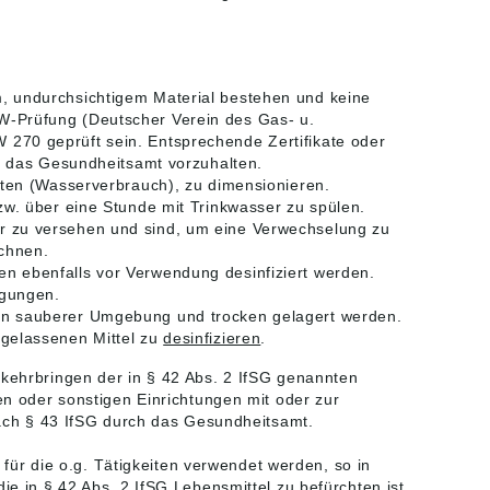
, undurchsichtigem Material bestehen und keine
W-Prüfung (Deutscher Verein des Gas- u.
270 geprüft sein. Entsprechende Zertifikate oder
ch das Gesundheitsamt vorzuhalten.
iten (Wasserverbrauch), zu dimensionieren.
zw. über eine Stunde mit Trinkwasser zu spülen.
r zu versehen und sind, um eine Verwechselung zu
chnen.
n ebenfalls vor Verwendung desinfiziert werden.
igungen.
in sauberer Umgebung und trocken gelagert werden.
ugelassenen Mittel zu
desinfizieren
.
ehrbringen der in § 42 Abs. 2 IfSG genannten
n oder sonstigen Einrichtungen mit oder zur
ach § 43 IfSG durch das Gesundheitsamt.
für die o.g. Tätigkeiten verwendet werden, so in
 in § 42 Abs. 2 IfSG Lebensmittel zu befürchten ist.