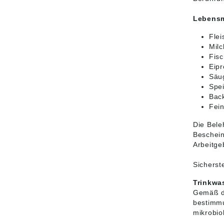
Lebensm
Flei
Milc
Fisc
Eipr
Säug
Spei
Back
Fein
Die Bele
Beschein
Arbeitge
Sicherst
Trinkwa
Gemäß de
bestimmu
mikrobio