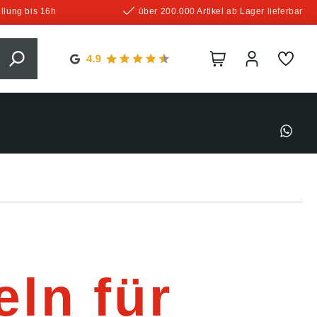
llung bis 16h
über 200.000 Artikel ab Lager lieferbar
ln für