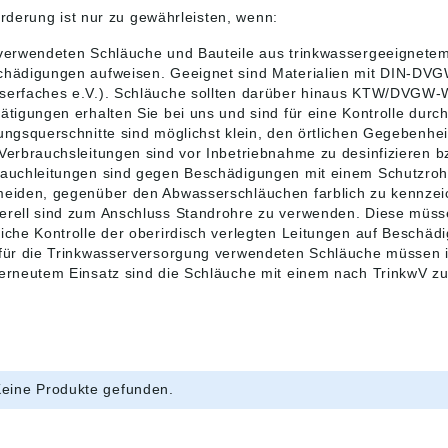
rderung ist nur zu gewährleisten, wenn:
verwendeten Schläuche und Bauteile aus trinkwassergeeignetem
chädigungen aufweisen. Geeignet sind Materialien mit DIN-DVG
erfaches e.V.). Schläuche sollten darüber hinaus KTW/DVGW-W 
ätigungen erhalten Sie bei uns und sind für eine Kontrolle dur
ungsquerschnitte sind möglichst klein, den örtlichen Gegebenhe
Verbrauchsleitungen sind vor Inbetriebnahme zu desinfizieren b
lauchleitungen sind gegen Beschädigungen mit einem Schutzroh
meiden, gegenüber den Abwasserschläuchen farblich zu kennzei
rell sind zum Anschluss Standrohre zu verwenden. Diese müsse
iche Kontrolle der oberirdisch verlegten Leitungen auf Beschäd
 für die Trinkwasserversorgung verwendeten Schläuche müssen 
erneutem Einsatz sind die Schläuche mit einem nach TrinkwV z
eine Produkte gefunden.