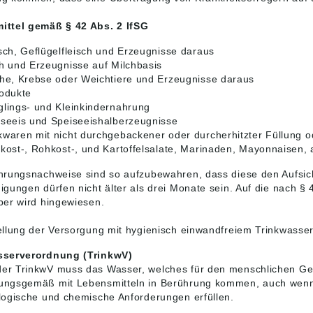
ittel gemäß § 42 Abs. 2 IfSG
sch, Geflügelfleisch und Erzeugnisse daraus
h und Erzeugnisse auf Milchbasis
he, Krebse oder Weichtiere und Erzeugnisse daraus
odukte
lings- und Kleinkindernahrung
seeis und Speiseeishalberzeugnisse
waren mit nicht durchgebackener oder durcherhitzter Füllung o
kost-, Rohkost-, und Kartoffelsalate, Marinaden, Mayonnaisen
hrungsnachweise sind so aufzubewahren, dass diese den Aufsic
igungen dürfen nicht älter als drei Monate sein. Auf die nach §
ber wird hingewiesen.
ellung der Versorgung mit hygienisch einwandfreiem Trinkwasser
sserverordnung (TrinkwV)
r TrinkwV muss das Wasser, welches für den menschlichen Ge
ngsgemäß mit Lebensmitteln in Berührung kommen, auch wenn 
logische und chemische Anforderungen erfüllen.