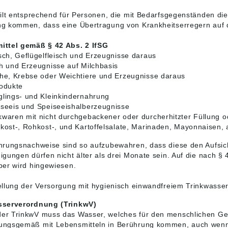
gilt entsprechend für Personen, die mit Bedarfsgegenständen die 
g kommen, dass eine Übertragung von Krankheitserregern auf die
ittel gemäß § 42 Abs. 2 IfSG
sch, Geflügelfleisch und Erzeugnisse daraus
h und Erzeugnisse auf Milchbasis
he, Krebse oder Weichtiere und Erzeugnisse daraus
odukte
lings- und Kleinkindernahrung
seeis und Speiseeishalberzeugnisse
waren mit nicht durchgebackener oder durcherhitzter Füllung o
kost-, Rohkost-, und Kartoffelsalate, Marinaden, Mayonnaisen
hrungsnachweise sind so aufzubewahren, dass diese den Aufsic
igungen dürfen nicht älter als drei Monate sein. Auf die nach §
ber wird hingewiesen.
ellung der Versorgung mit hygienisch einwandfreiem Trinkwasser
sserverordnung (TrinkwV)
r TrinkwV muss das Wasser, welches für den menschlichen Ge
ngsgemäß mit Lebensmitteln in Berührung kommen, auch wenn 