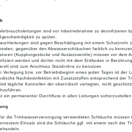
.
eb
Verbrauchsleitungen sind vor Inbetriebnahme zu desinfizieren b
ßgeschwindigkeit zu spülen.
auchleitungen sind gegen Beschädigung mit einem Schutzrohr z
meiden, gegenüber den Abwasserschläuchen farblich zu kennzei
turen (Kupplungsstücke und Auslassventile) müssen vor dem Ans
nfiziert werden und dürfen nicht mit dem Erdboden in Berührun
rell sind zum Anschluss Standrohre zu benutzen.
 Verlegung bzw. vor Betriebsbeginn eines jeden Tages ist der Le
odische Nachdesinfektion mit Zusatzstoffen entsprechend der T
ind tägliche Kontrollen der oberirdisch verlegten, nicht geschüt
chzuführen.
st ein permanenter Durchfluss in allen Leitungen sicherzustellen
rung
 für die Trinkwasserversorgung verwendeten Schläuche müssen 
erneutem Einsatz sind die Schläuche ggf. mit einem nach der T
behandeln.