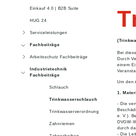
Einkauf 4.0 | B2B Suite
T
HUG 24
Serviceleistungen
(Trinkwa
Fachbeiträge
Bei dies
Arbeitsschutz Fachbeiträge
Durch Ve
einem Ei
Industrietechnik
Veranst
Fachbeiträge
Um den A
Schlauch
1. Mate
Trinkwasserschlauch
- Die ve
Beschädi
Trinkwasserverordnung
e. V.). 
DVGW-W 2
Zahnriemen
durch da
- Die Le
Zahnscheiben