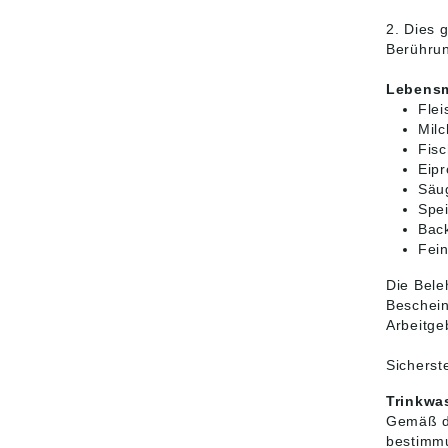
2. Dies 
Berührun
Lebensm
Flei
Milc
Fisc
Eipr
Säug
Spei
Back
Fein
Die Bele
Beschein
Arbeitge
Sicherst
Trinkwa
Gemäß de
bestimmu