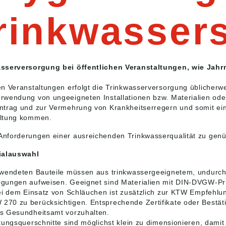
rinkwasser
sserversorgung bei öffentlichen Veranstaltungen, wie Jahr
en Veranstaltungen erfolgt die Trinkwasserversorgung üblicherw
rwendung von ungeeigneten Installationen bzw. Materialien od
ntrag und zur Vermehrung von Krankheitserregern und somit e
altung kommen.
nforderungen einer ausreichenden Trinkwasserqualität zu genü
rialauswahl
rwendeten Bauteile müssen aus trinkwassergeeignetem, undurchs
gungen aufweisen. Geeignet sind Materialien mit DIN-DVGW-Pr
Bei dem Einsatz von Schläuchen ist zusätzlich zur KTW Empfehl
70 zu berücksichtigen. Entsprechende Zertifikate oder Bestätig
s Gesundheitsamt vorzuhalten.
itungsquerschnitte sind möglichst klein zu dimensionieren, damit