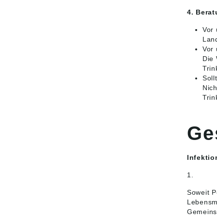
4. Bera
Vor 
Land
Vor
Die 
Trin
Soll
Nich
Trin
Ge
Infektio
1.
Soweit P
Lebensmi
Gemeinsc