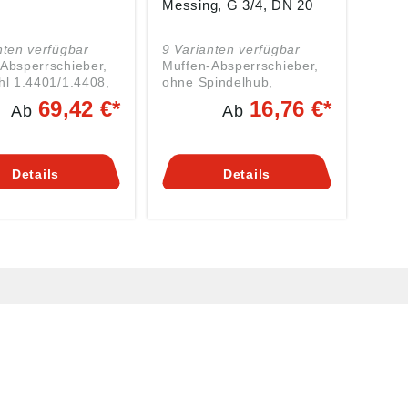
Messing, G 3/4, DN 20
nten verfügbar
9 Varianten verfügbar
Absperrschieber,
Muffen-Absperrschieber,
hl 1.4401/1.4408,
ohne Spindelhub,
stemperatur max.
Messing,
69,42 €*
16,76 €*
Ab
Ab
 G 1 1/4, DN 32,
Mediumstemperatur max.
 bar. Angaben
120°C, G 3/4, DN 20, PN
max. 16 bar. Öffnen /
sicherheitsverordn
Schließen ohne
Details
Details
U) 2023/988):
Spindelhub Angaben
 & Co. KG,
gemäß
nstr. 27, 72574
Produktsicherheitsverordn
ch, Deutschland,
ung ((EU) 2023/988):
 info@riegler.de
Riegler & Co. KG,
Schützenstr. 27, 72574
Bad Urach, Deutschland,
E-Mail: info@riegler.de
MARKENSHOPS