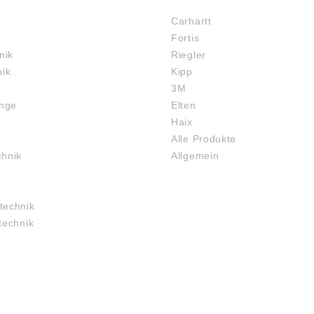
Carhartt
z
Fortis
nik
Riegler
nik
Kipp
3M
inge
Elten
Haix
Alle Produkte
chnik
Allgemein
technik
technik