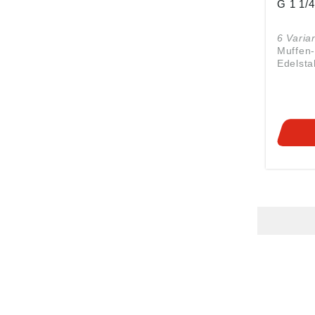
G 1 1/4
6 Varia
Muffen-
Edelsta
Medium
120 °C,
PN max. 14
gemäß
Produkt
ung ((E
Riegler
Schütze
Bad Ura
E-Mail:
HUG® Technik und
SHOP