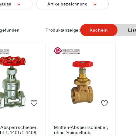
häuse
Artikelbezeichnung
l gefunden
Produktanzeige:
Kacheln
Lis
-Absperrschieber,
Muffen-Absperrschieber,
hl 1.4401/1.4408,
ohne Spindelhub,