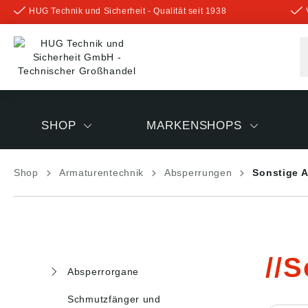
HUG Technik und Sicherheit - Qualität seit 1938
inhalt springen
SHOP
MARKENSHOPS
Shop
Armaturentechnik
Absperrungen
Sonstige 
S
Absperrorgane
Schmutzfänger und