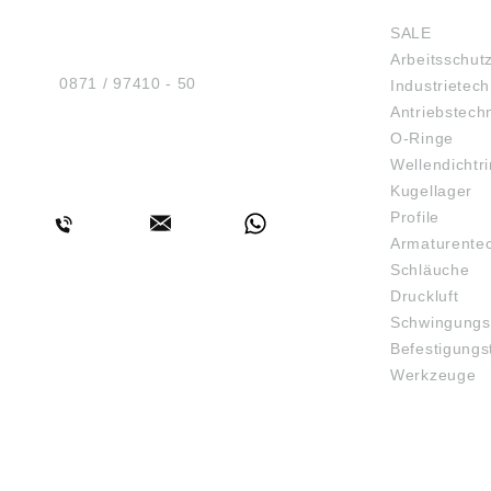
Sicherheit GmbH
SALE
Am Industriegleis 7
Arbeitsschut
D-84030 Ergolding
Tel.:
0871 / 97410 - 50
Industrietech
Antriebstech
O-Ringe
Wellendichtr
BERATUNG
Kugellager
Profile
Armaturente
Schläuche
Druckluft
Schwingungs
Befestigungs
Werkzeuge