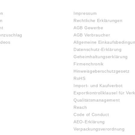
RECHTLICHES
en
Impressum
en
Rechtliche Erklärungen
ht
AGB Gewerbe
nzuschlag
AGB Verbraucher
ideos
Allgemeine Einkaufsbedingu
Datenschutz-Erklärung
Geheimhaltungserklärung
Firmenchronik
Hinweisgeberschutzgesetz
RoHS
Import- und Kaufverbot
Exportkontrollklausel für Ver
Qualitätsmanagement
Reach
Code of Conduct
AEO-Erklärung
Verpackungsverordnung