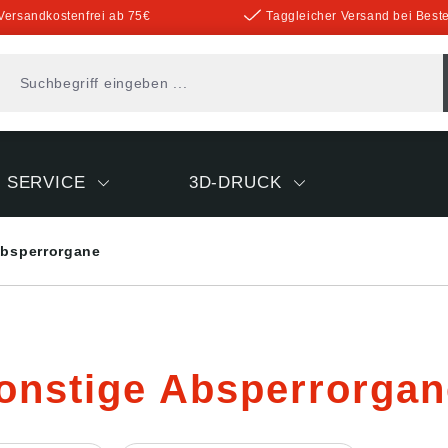
Versandkostenfrei ab 75€
Taggleicher Versand bei Beste
SERVICE
3D-DRUCK
Absperrorgane
onstige Absperrorgan