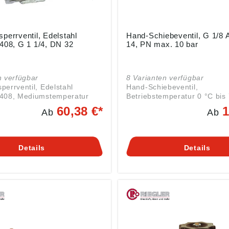
perrventil, Edelstahl
Hand-Schiebeventil, G 1/8
408, G 1 1/4, DN 32
14, PN max. 10 bar
n verfügbar
8 Varianten verfügbar
perrventil, Edelstahl
Hand-Schiebeventil,
4408, Mediumstemperatur
Betriebstemperatur 0 °C bis
C, G 1 1/4, DN 32, PN max.
1/8 AG, SW 14, PN max. 10 bar
60,38 €*
1
Ab
Ab
Verwendung an Geräten, die
herheitsverordnung ((EU)
Ausschalten aufgrund von
 Riegler & Co. KG,
Sicherheitsvorschriften oder
r. 27, 72574 Bad Urach,
schalttechnischen Gründen e
Details
Details
d, E-Mail: info@riegler.de
werden müssen. Beim Abspe
werden die Druckluftgeräte 
getrennt, gleichzeitig erfolgt
Entlüftung. Angaben gemäß
Produktsicherheitsverordnun
2023/988): Riegler & Co. KG
Schützenstr. 27, 72574 Bad 
Deutschland, E-Mail: info@ri