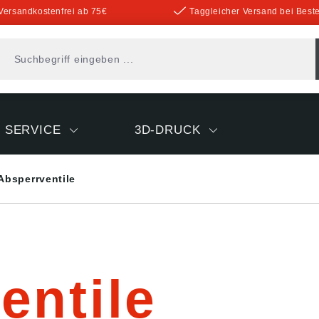
Versandkostenfrei ab 75€
Taggleicher Versand bei Beste
SERVICE
3D-DRUCK
Absperrventile
entile