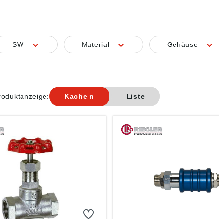
SW
Material
Gehäuse
roduktanzeige:
Kacheln
Liste