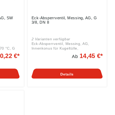
 AG, SW
Eck-Absperrventil, Messing, AG, G
3/8, DN 8
2 Varianten verfügbar
Eck-Absperrventil, Messing, AG,
 70 °C, G
Innenkonus für Kugeltülle,
. Zur
Betriebstemp. -10 °C bis 80 °C, G 3/8,
0,22 €*
14,45 €*
Ab
 beim
DN 8, SW 22, PN max. 40 bar.
Angaben gemäß
 aus
Produktsicherheitsverordnung ((EU)
ntlüftet
2023/988): Riegler & Co. KG,
Details
rren
Schützenstr. 27, 72574 Bad Urach,
vom Netz
Deutschland, E-Mail: info@riegler.de
 die
g ((EU)
,
Urach,
egler.de