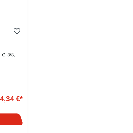
 G 3/8,
°C, G 3/8,
4,34 €*
r.
g ((EU)
,
Urach,
egler.de