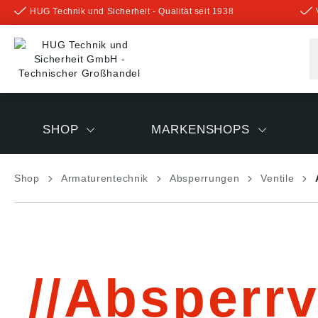
HUG Technik und Sicherheit - Qualität seit 1938
inhalt springen
SHOP
MARKENSHOPS
Shop
Armaturentechnik
Absperrungen
Ventile
Absperrv