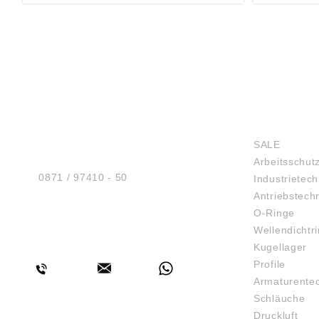
Schützenst
Deutschlan
HUG® Technik und
SHOP
Sicherheit GmbH
SALE
Am Industriegleis 7
Arbeitsschut
D-84030 Ergolding
Tel.:
0871 / 97410 - 50
Industrietech
Antriebstech
O-Ringe
Wellendichtr
BERATUNG
Kugellager
Profile
Armaturente
Schläuche
Druckluft