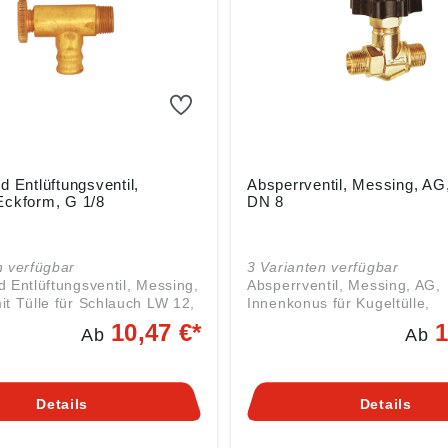
d Entlüftungsventil,
Absperrventil, Messing, AG,
Eckform, G 1/8
DN 8
n verfügbar
3 Varianten verfügbar
d Entlüftungsventil, Messing,
Absperrventil, Messing, AG,
it Tülle für Schlauch LW 12,
Innenkonus für Kugeltülle,
aube, G 1/8, PN max. 25
Betriebstemp. -10 °C bis 80 
10,47 €*
1
Ab
Ab
DN 8, SW 22, PN max. 40 ba
iefsten Punkt eines
Angaben gemäß
ters Kondensat abzulassen.
Produktsicherheitsverordnun
 heute allgemein als
2023/988): Riegler & Co. KG
Details
Details
til eingesetzt. Angaben
Schützenstr. 27, 72574 Bad 
duktsicherheitsverordnung
Deutschland, E-Mail: info@ri
/988): Riegler & Co. KG,