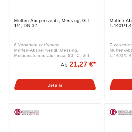
Muffen-Absperrventil, Messing, G 1
Muffen-Abs
1/4, DN 32
1.4401/1.4
6 Varianten verfügbar
7 Variante
Muffen-Absperrventil, Messing,
Muffen-Abs
Mediumstemperatur max. 90 °C, G 1
1.4401/1.
1/4, DN 32, PN max. 10 bar. Angaben
max. 120 °
21,27 €*
Ab
gemäß Produktsicherheitsverordnung
14 bar. Angaben gemäß
((EU) 2023/988): Riegler & Co. KG,
Produktsic
Schützenstr. 27, 72574 Bad Urach,
2023/988):
Deutschland, E-Mail: info@riegler.de
Schützenst
Details
Deutschlan