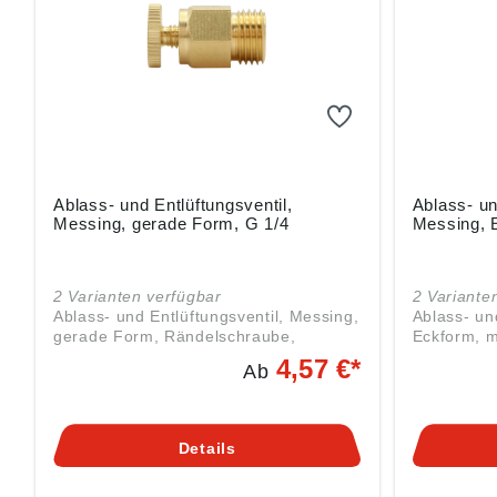
Ablass- und Entlüftungsventil,
Ablass- un
Messing, gerade Form, G 1/4
Messing, 
2 Varianten verfügbar
2 Variante
Ablass- und Entlüftungsventil, Messing,
Ablass- un
gerade Form, Rändelschraube,
Eckform, m
Betriebstemp. max. 90 °C, G 1/4, PN
Rändelschr
4,57 €*
Ab
max. 25 bar. Angaben gemäß
bar. Ablassventile aus Messing dienen
Produktsicherheitsverordnung ((EU)
dazu, am t
2023/988): Riegler & Co. KG,
Druckbehäl
Schützenstr. 27, 72574 Bad Urach,
Sie werden
Details
Deutschland, E-Mail: info@riegler.de
Entlüftungsven
gemäß Pro
((EU) 2023