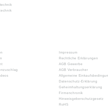
technik
technik
RECHTLICHES
en
Impressum
en
Rechtliche Erklärungen
ht
AGB Gewerbe
nzuschlag
AGB Verbraucher
ideos
Allgemeine Einkaufsbedingu
Datenschutz-Erklärung
Geheimhaltungserklärung
Firmenchronik
Hinweisgeberschutzgesetz
RoHS