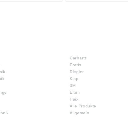
r. 27, 72574 Bad Urach,
d, E-Mail: info@riegler.de
MARKENSHOPS
Carhartt
z
Fortis
nik
Riegler
nik
Kipp
3M
inge
Elten
Haix
Alle Produkte
chnik
Allgemein