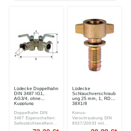
Lüdecke Doppelhahn
Lüdecke
DIN 3487 IG1,
Schlauchverschraub
AG3/4, ohne
ung 25 mm, 1, RD
Kupplung
38X1/8
Doppelhahn DIN
Konus-
3487 Eigenschaften:
Verschraubung DIN
SelbstdichtendKein
8537/20033 mit
DichtungsverschleißE
Sicherungsbund