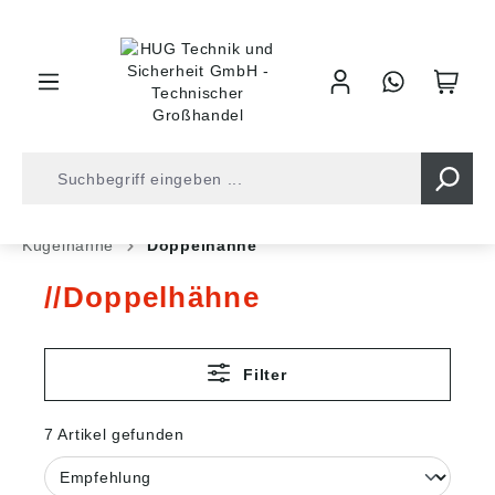
inhalt springen
Shop
Armaturentechnik
Absperrungen
Kugelhähne
Doppelhähne
Doppelhähne
Filter
7 Artikel gefunden