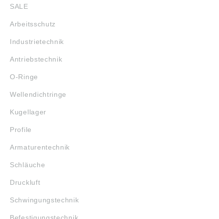
E. G. GMBH,
SALE
Druckluftarmaturen,
Heinrich-Hauck-Str.,
Arbeitsschutz
92224 Amberg,
Deutschland, E-Mail:
Industrietechnik
info@luedecke.de
Antriebstechnik
O-Ringe
Wellendichtringe
Kugellager
Profile
Armaturentechnik
Schläuche
Druckluft
Schwingungstechnik
Befestigungstechnik