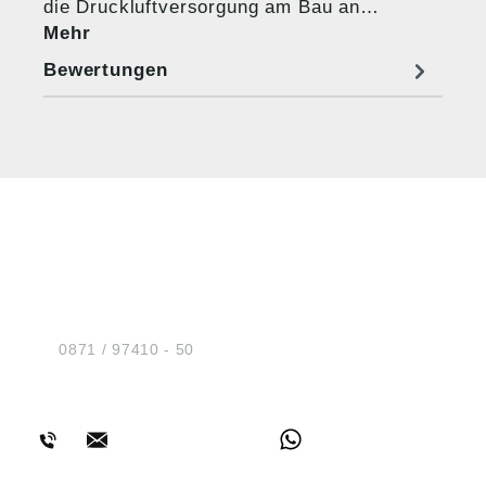
die Druckluftversorgung am Bau an…
Mehr
Bewertungen
HUG® Technik und
Sicherheit GmbH
Am Industriegleis 7
D-84030 Ergolding
Tel.:
0871 / 97410 - 50
BERATUNG