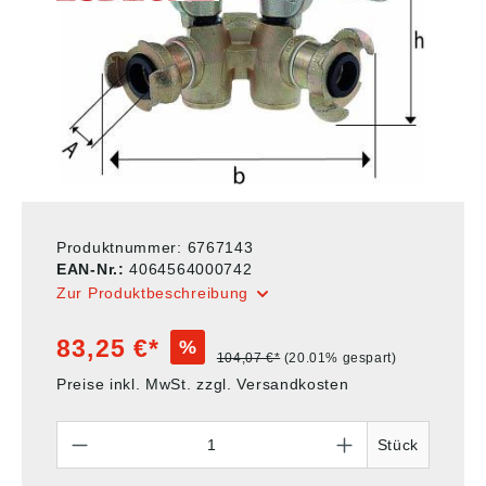
Produktnummer:
6767143
EAN-Nr.:
4064564000742
Zur Produktbeschreibung
83,25 €*
%
104,07 €*
(20.01% gespart)
Preise inkl. MwSt. zzgl. Versandkosten
Anzahl
Stück