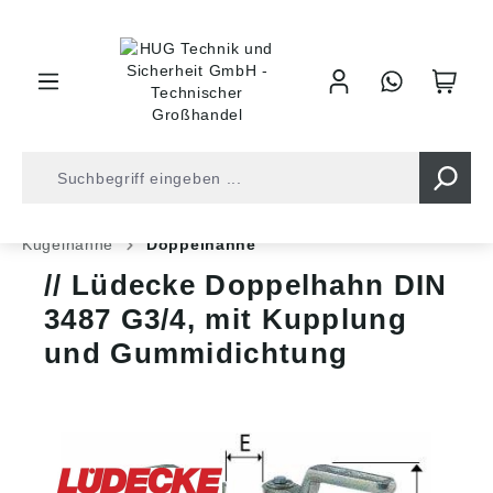
inhalt springen
Shop
Armaturentechnik
Absperrungen
Kugelhähne
Doppelhähne
Lüdecke Doppelhahn DIN
3487 G3/4, mit Kupplung
und Gummidichtung