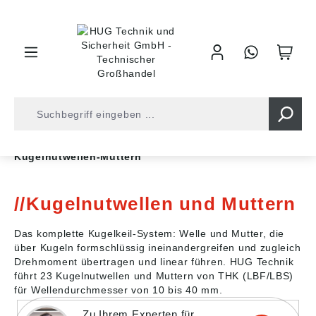
inhalt springen
Shop
Antriebstechnik
Lineartechnik
Kugelnutwellen-Muttern
Kugelnutwellen und Muttern
Das komplette Kugelkeil-System: Welle und Mutter, die
über Kugeln formschlüssig ineinandergreifen und zugleich
Drehmoment übertragen und linear führen. HUG Technik
führt 23 Kugelnutwellen und Muttern von THK (LBF/LBS)
für Wellendurchmesser von 10 bis 40 mm.
Zu Ihrem Experten für