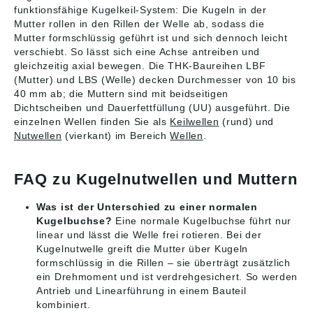
Headquarters
Headquarters
funktionsfähige Kugelkeil-System: Die Kugeln in der
(www.thk.com/?q=de)
(www.thk.com/?q=de)
Mutter rollen in den Rillen der Welle ab, sodass die
Abbildungen sind
Abbildungen sind
Mutter formschlüssig geführt ist und sich dennoch leicht
ähnlich, Irrtum
ähnlich, Irrtum
verschiebt. So lässt sich eine Achse antreiben und
vorbehalten. Angaben
vorbehalten. Angaben
gleichzeitig axial bewegen. Die THK-Baureihen LBF
gemäß
gemäß
(Mutter) und LBS (Welle) decken Durchmesser von 10 bis
Produktsicherheitsver
Produktsicherheitsver
ordnung ((EU)
ordnung ((EU)
40 mm ab; die Muttern sind mit beidseitigen
2023/998): THK
2023/998): THK
Dichtscheiben und Dauerfettfüllung (UU) ausgeführt. Die
GmbH,
GmbH,
einzelnen Wellen finden Sie als
Keilwellen
(rund) und
Kaiserswerther Straße
Kaiserswerther Straße
Nutwellen
(vierkant) im Bereich
Wellen
.
11, Ratingen,
11, Ratingen,
Germany,
Germany,
info.ehq@thk.eu
info.ehq@thk.eu
FAQ zu Kugelnutwellen und Muttern
Was ist der Unterschied zu einer normalen
Kugelbuchse?
Eine normale Kugelbuchse führt nur
linear und lässt die Welle frei rotieren. Bei der
Kugelnutwelle greift die Mutter über Kugeln
formschlüssig in die Rillen – sie überträgt zusätzlich
ein Drehmoment und ist verdrehgesichert. So werden
Antrieb und Linearführung in einem Bauteil
kombiniert.