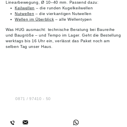
Linearbewegung, Ø 10–40 mm. Passend dazu:
Keilwellen
– die runden Kugelkeilwellen
Nutwellen
– die vierkantigen Nutwellen
Wellen im Überblick
– alle Wellentypen
Was HUG ausmacht: technische Beratung bei Baureihe
und Baugröße – und Tempo im Lager. Geht die Bestellung
werktags bis 16 Uhr ein, verlässt das Paket noch am
selben Tag unser Haus.
HUG® Technik und
Sicherheit GmbH
Am Industriegleis 7
D-84030 Ergolding
Tel.:
0871 / 97410 - 50
BERATUNG