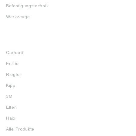
Angaben gemäß
Befestigungstechnik
Produktsicherheitsver
ordnung ((EU)
Werkzeuge
2023/998): THK
GmbH,
Kaiserswerther
Straße 11, Ratingen,
Germany,
MARKENSHOPS
info.ehq@thk.eu
Carhartt
Fortis
Riegler
Kipp
3M
Elten
Haix
Alle Produkte