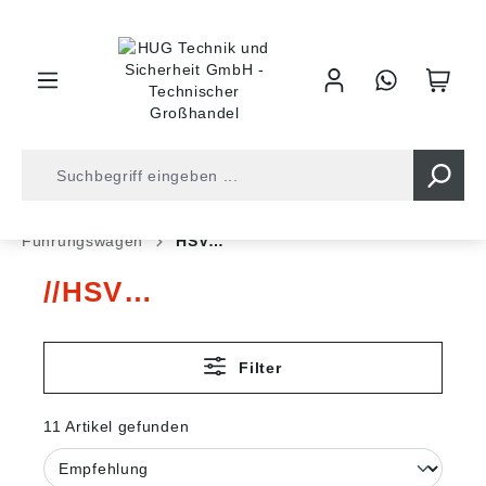
inhalt springen
Shop
Antriebstechnik
Lineartechnik
Führungswagen
HSV…
HSV…
Filter
11 Artikel gefunden