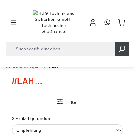
inhalt springen
Shop
Antriebstechnik
Lineartechnik
Führungswagen
LAH…
LAH…
Filter
2 Artikel gefunden