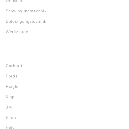
Druckluft
ordnung ((EU)
Angaben gemäß
2023/998): NSK
Produktsicherheitsver
Schwingungstechnik
Deutschland GmbH,
ordnung ((EU)
Harkortstrasse 15,
2023/998): NSK
Befestigungstechnik
Ratingen, Germany,
Deutschland GmbH,
info-de@nsk.com
Harkortstrasse 15,
Werkzeuge
Ratingen, Germany,
info-de@nsk.com
MARKENSHOPS
Carhartt
Fortis
Riegler
Kipp
3M
Elten
Haix