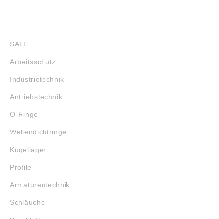
feinstgeschliffenen
Tragkörper mit
Wälzkörper-
gehärteten
Laufbahnen. Dort
feinstgeschliffenen
SHOP
werden die Kugeln in
Wälzkörper-
geschlossenen
Laufbahnen. Dort
SALE
Kanälen und
werden die Kugeln in
Kunststoff-
geschlossenen
Arbeitsschutz
Umlenkungen
Kanälen und
zurückgeführt. Ein
Kunststoff-
Industrietechnik
Fettreservoir in
Umlenkungen
Schmiertaschen sorgt
zurückgeführt. Ein
Antriebstechnik
dabei für die
Fettreservoir in
notwendige
Schmiertaschen sorgt
O-Ringe
Schmierung. Bitte
dabei für die
beachten: Die Daten
notwendige
Wellendichtringe
wurden von uns
Schmierung. Bitte
gewissenhaft
beachten: Die Daten
Kugellager
recherchiert, können
wurden von uns
sich aber inzwischen
gewissenhaft
Profile
geändert haben.
recherchiert, können
Abbildungen sind
sich aber inzwischen
Armaturentechnik
ähnlich, Irrtum
geändert haben.
vorbehalten.
Abbildungen sind
Schläuche
Angaben gemäß
ähnlich, Irrtum
Produktsicherheitsver
vorbehalten.